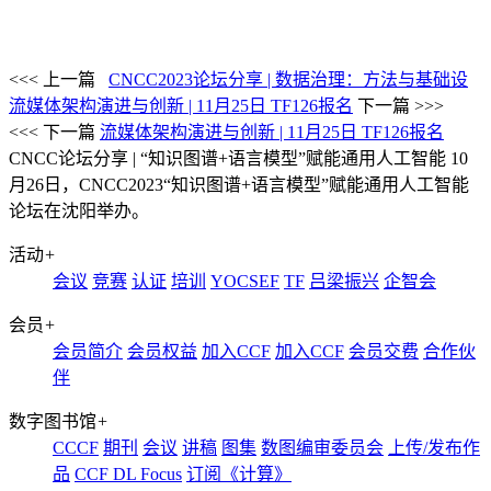
<<< 上一篇
CNCC2023论坛分享 | 数据治理：方法与基础设
流媒体架构演进与创新 | 11月25日 TF126报名
下一篇 >>>
<<< 下一篇
流媒体架构演进与创新 | 11月25日 TF126报名
CNCC论坛分享 | “知识图谱+语言模型”赋能通用人工智能
10
月26日，CNCC2023“知识图谱+语言模型”赋能通用人工智能
论坛在沈阳举办。
活动
+
会议
竞赛
认证
培训
YOCSEF
TF
吕梁振兴
企智会
会员
+
会员简介
会员权益
加入CCF
加入CCF
会员交费
合作伙
伴
数字图书馆
+
CCCF
期刊
会议
讲稿
图集
数图编审委员会
上传/发布作
品
CCF DL Focus
订阅《计算》