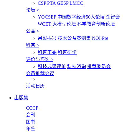
CSP
PTA
GESP
LMCC
论坛
>
YOCSEF
中国数字经济50人论坛
企智会
WCET
大模型论坛
科学教育创新论坛
公益
>
吕梁振兴
技术公益案例集
NOI-Pre
科普
>
科普工委
科普研学
评价与咨询
>
科技成果评价
科技咨询
推荐委员会
会员推荐会议
活动日历
出版物
CCCF
会刊
图书
年鉴