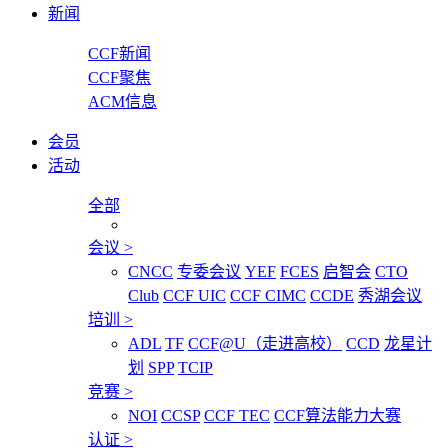
新闻
CCF新闻
CCF聚焦
ACM信息
会员
活动
全部
会议
>
CNCC
专委会议
YEF
FCES
启智会
CTO
Club
CCF UIC
CCF CIMC
CCDE
秀湖会议
培训
>
ADL
TF
CCF@U（走进高校）
CCD
龙星计
划
SPP
TCIP
竞赛
>
NOI
CCSP
CCF TEC
CCF算法能力大赛
认证
>