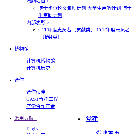
激励项目
>
博士学位论文激励计划
大学生启航计划
博士
生资助计划
内部表彰
>
CCF年度志愿者（贡献类）
CCF年度志愿者
（服务类）
博物馆
计算机博物馆
计算机历史
合作
合作伙伴
CAST青托工程
产学合作基金
常用导航
+
党建
English
党建首页