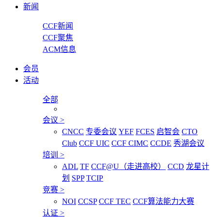
新闻
CCF新闻
CCF聚焦
ACM信息
会员
活动
全部
会议
>
CNCC
专委会议
YEF
FCES
启智会
CTO
Club
CCF UIC
CCF CIMC
CCDE
秀湖会议
培训
>
ADL
TF
CCF@U（走进高校）
CCD
龙星计
划
SPP
TCIP
竞赛
>
NOI
CCSP
CCF TEC
CCF算法能力大赛
认证
>