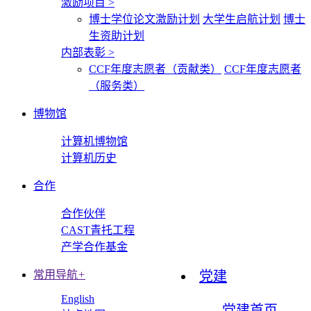
激励项目
>
博士学位论文激励计划
大学生启航计划
博士
生资助计划
内部表彰
>
CCF年度志愿者（贡献类）
CCF年度志愿者
（服务类）
博物馆
计算机博物馆
计算机历史
合作
合作伙伴
CAST青托工程
产学合作基金
常用导航
+
党建
English
党建首页