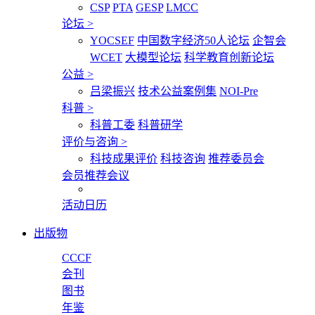
CSP
PTA
GESP
LMCC
论坛
>
YOCSEF
中国数字经济50人论坛
企智会
WCET
大模型论坛
科学教育创新论坛
公益
>
吕梁振兴
技术公益案例集
NOI-Pre
科普
>
科普工委
科普研学
评价与咨询
>
科技成果评价
科技咨询
推荐委员会
会员推荐会议
活动日历
出版物
CCCF
会刊
图书
年鉴