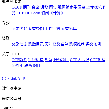
数字图书馆
+
CCCF
期刊
会议
讲稿
图集
数图编审委员会
上传/发布作
品
CCF DL Focus
订阅《计算》
专委
+
专委简介
专委条例
工作问答
专委名单
奖励
+
奖励动态
奖励目录
历年获奖名单
奖项推荐
评奖条例
关于CCF
+
CCF简介
组织机构
规章
服务项目
CCF大事记
CCF创建
60周年
联系我们
CCFLink APP
数字图书馆
微信公众号
视频号