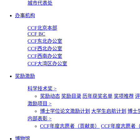
城市代表处
办事机构
CCF北京本部
CCF BC
CCF东北办公室
CCF西北办公室
CCF西南办公室
CCF大湾区办公室
奖励激励
科学技术奖
>
奖励动态
奖励目录
历年获奖名单
奖项推荐
评
激励项目
>
博士学位论文激励计划
大学生启航计划
博士
内部表彰
>
CCF年度志愿者（贡献类）
CCF年度志愿者
博物馆