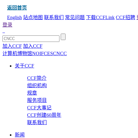
返回首页
English
站点地图
联系我们
常见问题
下载CCFLink
CCF招聘
登录
加入CCF
加入CCF
计算机博物馆
NOI
FCES
CNCC
关于CCF
CCF简介
组织机构
规章
服务项目
CCF大事记
CCF创建60周年
联系我们
新闻