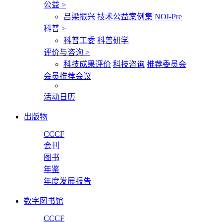
公益
>
吕梁振兴
技术公益案例集
NOI-Pre
科普
>
科普工委
科普研学
评价与咨询
>
科技成果评价
科技咨询
推荐委员会
会员推荐会议
活动日历
出版物
CCCF
会刊
图书
年鉴
年度发展报告
数字图书馆
CCCF