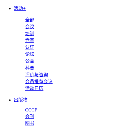
活动
+
全部
会议
培训
竞赛
认证
论坛
公益
科普
评价与咨询
会员推荐会议
活动日历
出版物
+
CCCF
会刊
图书