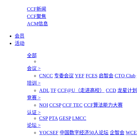
CCF新闻
CCF聚焦
ACM信息
会员
活动
全部
会议
>
CNCC
专委会议
YEF
FCES
启智会
CTO Club
培训
>
ADL
TF
CCF@U（走进高校）
CCD
龙星计划
竞赛
>
NOI
CCSP
CCF TEC
CCF算法能力大赛
认证
>
CSP
PTA
GESP
LMCC
论坛
>
YOCSEF
中国数字经济50人论坛
企智会
WCE