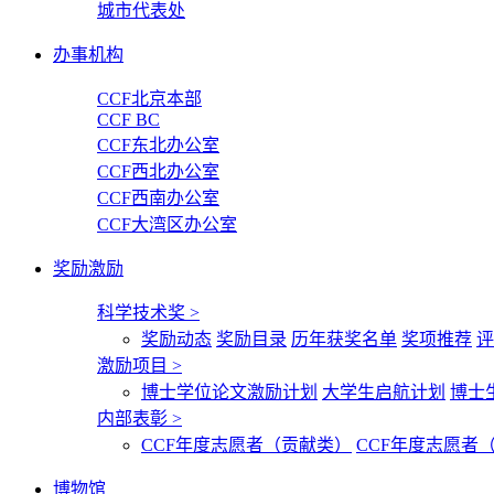
城市代表处
办事机构
CCF北京本部
CCF BC
CCF东北办公室
CCF西北办公室
CCF西南办公室
CCF大湾区办公室
奖励激励
科学技术奖
>
奖励动态
奖励目录
历年获奖名单
奖项推荐
评
激励项目
>
博士学位论文激励计划
大学生启航计划
博士
内部表彰
>
CCF年度志愿者（贡献类）
CCF年度志愿者
博物馆