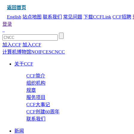
返回首页
English
站点地图
联系我们
常见问题
下载CCFLink
CCF招聘
登录
加入CCF
加入CCF
计算机博物馆
NOI
FCES
CNCC
关于CCF
CCF简介
组织机构
规章
服务项目
CCF大事记
CCF创建60周年
联系我们
新闻