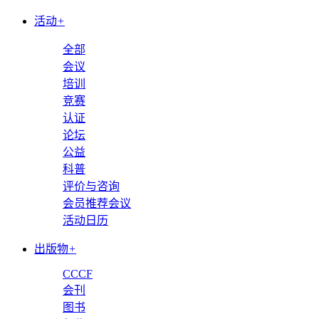
活动
+
全部
会议
培训
竞赛
认证
论坛
公益
科普
评价与咨询
会员推荐会议
活动日历
出版物
+
CCCF
会刊
图书