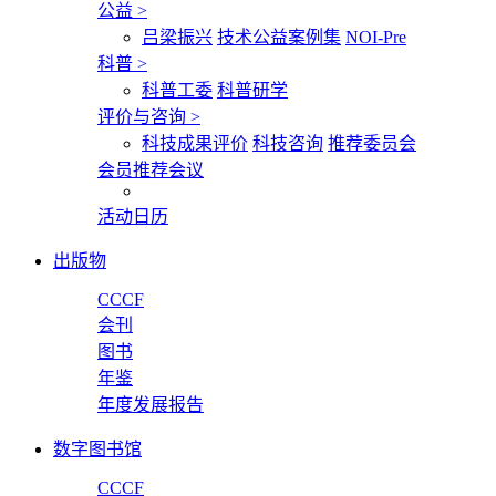
公益
>
吕梁振兴
技术公益案例集
NOI-Pre
科普
>
科普工委
科普研学
评价与咨询
>
科技成果评价
科技咨询
推荐委员会
会员推荐会议
活动日历
出版物
CCCF
会刊
图书
年鉴
年度发展报告
数字图书馆
CCCF