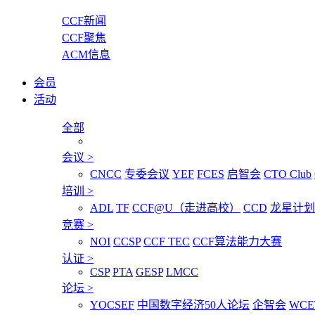
CCF新闻
CCF聚焦
ACM信息
会员
活动
全部
会议
>
CNCC
专委会议
YEF
FCES
启智会
CTO Club
培训
>
ADL
TF
CCF@U（走进高校）
CCD
龙星计划
竞赛
>
NOI
CCSP
CCF TEC
CCF算法能力大赛
认证
>
CSP
PTA
GESP
LMCC
论坛
>
YOCSEF
中国数字经济50人论坛
企智会
WCE