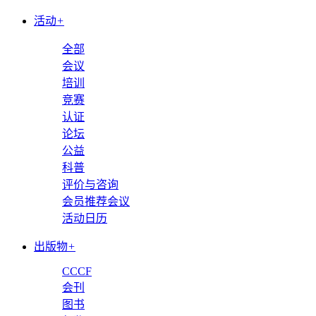
活动
+
全部
会议
培训
竞赛
认证
论坛
公益
科普
评价与咨询
会员推荐会议
活动日历
出版物
+
CCCF
会刊
图书