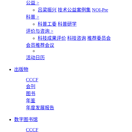
公益
>
吕梁振兴
技术公益案例集
NOI-Pre
科普
>
科普工委
科普研学
评价与咨询
>
科技成果评价
科技咨询
推荐委员会
会员推荐会议
活动日历
出版物
CCCF
会刊
图书
年鉴
年度发展报告
数字图书馆
CCCF