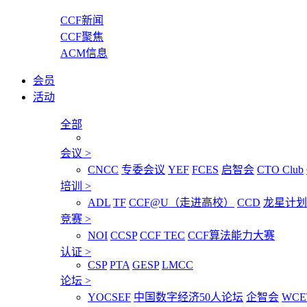
CCF新闻
CCF聚焦
ACM信息
会员
活动
全部
会议
>
CNCC
专委会议
YEF
FCES
启智会
CTO Club
培训
>
ADL
TF
CCF@U（走进高校）
CCD
龙星计划
竞赛
>
NOI
CCSP
CCF TEC
CCF算法能力大赛
认证
>
CSP
PTA
GESP
LMCC
论坛
>
YOCSEF
中国数字经济50人论坛
企智会
WCE