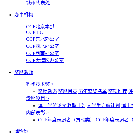
城市代表处
办事机构
CCF北京本部
CCF BC
CCF东北办公室
CCF西北办公室
CCF西南办公室
CCF大湾区办公室
奖励激励
科学技术奖
>
奖励动态
奖励目录
历年获奖名单
奖项推荐
评
激励项目
>
博士学位论文激励计划
大学生启航计划
博士
内部表彰
>
CCF年度志愿者（贡献类）
CCF年度志愿者
博物馆