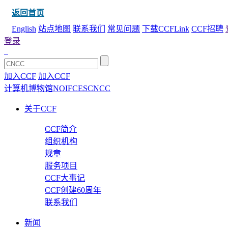
返回首页
English
站点地图
联系我们
常见问题
下载CCFLink
CCF招聘
登录
加入CCF
加入CCF
计算机博物馆
NOI
FCES
CNCC
关于CCF
CCF简介
组织机构
规章
服务项目
CCF大事记
CCF创建60周年
联系我们
新闻