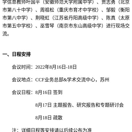
学信息教师叶国平（安徽师范大学附属中学）、贾志勇（北京
市第八十中学）、周祖松（重庆市育才中学校）、邹毅（衡阳
市第八中学）、荆晓虹（江苏省丹阳高级中学）、陈真（太原
市第五中学校）、巫雪琴（南京市东山高级中学）进行现场交
流。
一、日程安排
会议时间：
2022
年
8
月
16
日
-18
日
会议地点：
CCF
业务总部
&
学术交流中心，苏州
会议日程：
8
月
16
日
签到
8
月
17
日
主题报告、研究报告和专题研讨会
8
月
18
日
疏散
注：详细日程等安排请以后续公布为准