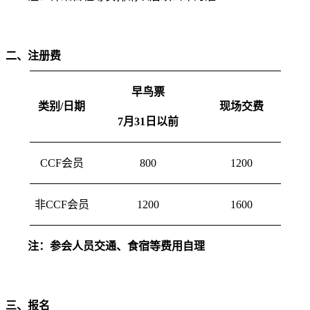
二、注册费
早鸟票
类别
/
日期
现场交费
7
月
31
日以前
CCF
会员
800
1200
非
CCF
会员
1200
1600
注：参会人员交通、食宿等费用自理
三、报名