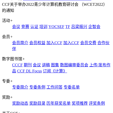
CCF关于举办2022青少年计算机教育研讨会 （WCET2022）
的通知
活动
+
会议
竞赛
认证
培训
YOCSEF
TF
吕梁振兴
企智会
会员
+
会员简介
会员权益
加入CCF
加入CCF
会员交费
合作伙
伴
数字图书馆
+
CCCF
期刊
会议
讲稿
图集
数图编审委员会
上传/发布作
品
CCF DL Focus
订阅《计算》
专委
+
专委简介
专委条例
工作问答
专委名单
奖励
+
奖励动态
奖励目录
历年获奖名单
奖项推荐
评奖条例