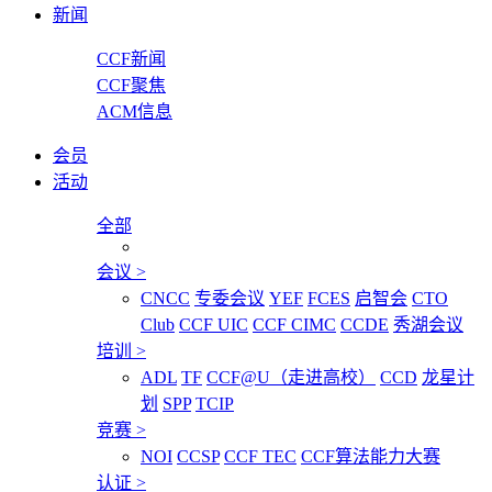
新闻
CCF新闻
CCF聚焦
ACM信息
会员
活动
全部
会议
>
CNCC
专委会议
YEF
FCES
启智会
CTO
Club
CCF UIC
CCF CIMC
CCDE
秀湖会议
培训
>
ADL
TF
CCF@U（走进高校）
CCD
龙星计
划
SPP
TCIP
竞赛
>
NOI
CCSP
CCF TEC
CCF算法能力大赛
认证
>