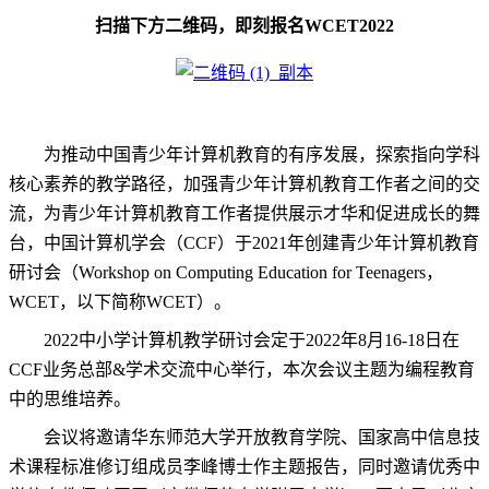
扫描下方二维码，即刻报名
WCET2022
为推动中国青少年计算机教育的有序发展，探索指向学科
核心素养的教学路径，加强青少年计算机教育工作者之间的交
流，为青少年计算机教育工作者提供展示才华和促进成长的舞
台，中国计算机学会（
CCF
）于
2021
年创建青少年计算机教育
研讨会（
Workshop on Computing Education for Teenagers
，
WCET
，以下简称
WCET
）。
2022
中小学计算机教学研讨会定于
2022
年
8
月
16-18
日在
CCF
业务总部
&
学术交流中心举行，本次会议主题为编程教育
中的思维培养。
会议将邀请华东师范大学开放教育学院、国家高中信息技
术课程标准修订组成员李峰博士作主题报告，同时邀请优秀中