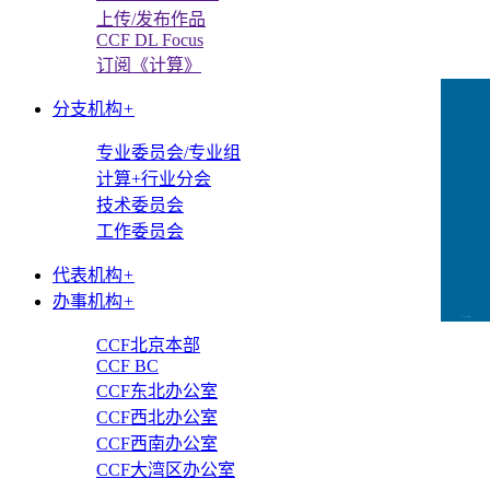
上传/发布作品
CCF DL Focus
订阅《计算》
分支机构
+
专业委员会/专业组
计算+行业分会
技术委员会
工作委员会
代表机构
+
办事机构
+
CCFLink下载
CCF北京本部
CCF BC
CCF东北办公室
CCF西北办公室
CCF西南办公室
CCF大湾区办公室