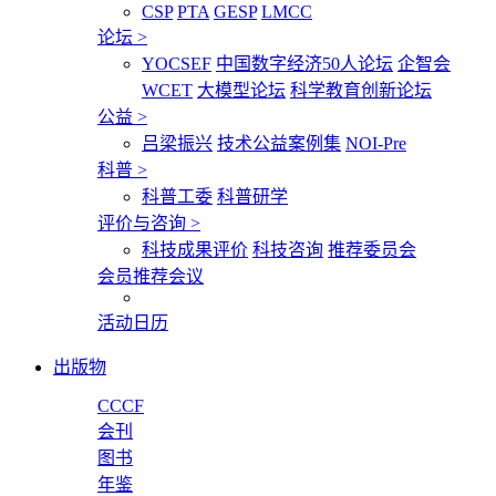
CSP
PTA
GESP
LMCC
论坛
>
YOCSEF
中国数字经济50人论坛
企智会
WCET
大模型论坛
科学教育创新论坛
公益
>
吕梁振兴
技术公益案例集
NOI-Pre
科普
>
科普工委
科普研学
评价与咨询
>
科技成果评价
科技咨询
推荐委员会
会员推荐会议
活动日历
出版物
CCCF
会刊
图书
年鉴