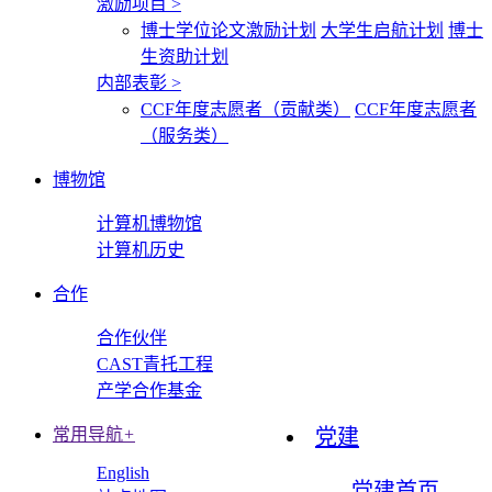
激励项目
>
博士学位论文激励计划
大学生启航计划
博士
生资助计划
内部表彰
>
CCF年度志愿者（贡献类）
CCF年度志愿者
（服务类）
博物馆
计算机博物馆
计算机历史
合作
合作伙伴
CAST青托工程
产学合作基金
常用导航
+
党建
English
党建首页