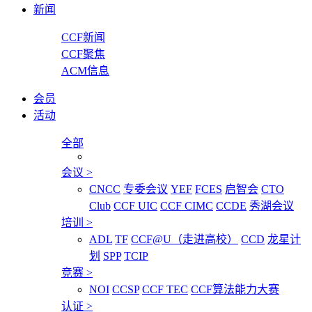
新闻
CCF新闻
CCF聚焦
ACM信息
会员
活动
全部
会议
>
CNCC
专委会议
YEF
FCES
启智会
CTO
Club
CCF UIC
CCF CIMC
CCDE
秀湖会议
培训
>
ADL
TF
CCF@U（走进高校）
CCD
龙星计
划
SPP
TCIP
竞赛
>
NOI
CCSP
CCF TEC
CCF算法能力大赛
认证
>