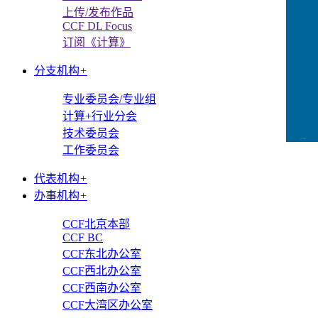
上传/发布作品
CCF DL Focus
订阅《计算》
分支机构
+
专业委员会/专业组
计算+行业分会
技术委员会
CCFLink下载
工作委员会
代表机构
+
办事机构
+
CCF北京本部
CCF BC
CCF东北办公室
CCF西北办公室
CCF西南办公室
CCF大湾区办公室