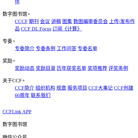
伴
数字图书馆
+
CCCF
期刊
会议
讲稿
图集
数图编审委员会
上传/发布作
品
CCF DL Focus
订阅《计算》
专委
+
专委简介
专委条例
工作问答
专委名单
奖励
+
奖励动态
奖励目录
历年获奖名单
奖项推荐
评奖条例
关于CCF
+
CCF简介
组织机构
规章
服务项目
CCF大事记
CCF创建
60周年
联系我们
CCFLink APP
数字图书馆
微信公众号