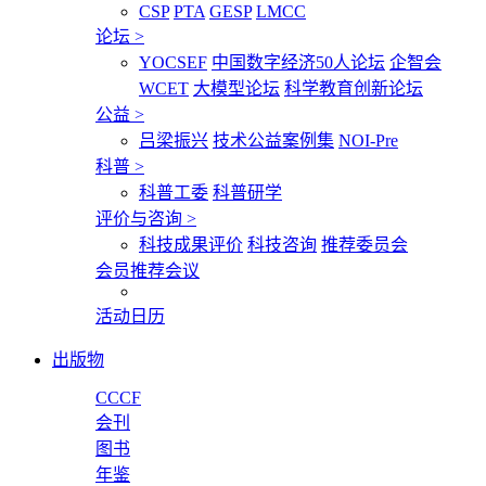
CSP
PTA
GESP
LMCC
论坛
>
YOCSEF
中国数字经济50人论坛
企智会
WCET
大模型论坛
科学教育创新论坛
公益
>
吕梁振兴
技术公益案例集
NOI-Pre
科普
>
科普工委
科普研学
评价与咨询
>
科技成果评价
科技咨询
推荐委员会
会员推荐会议
活动日历
出版物
CCCF
会刊
图书
年鉴