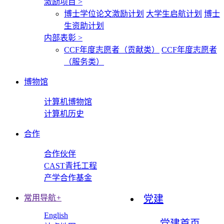
激励项目
>
博士学位论文激励计划
大学生启航计划
博士
生资助计划
内部表彰
>
CCF年度志愿者（贡献类）
CCF年度志愿者
（服务类）
博物馆
计算机博物馆
计算机历史
合作
合作伙伴
CAST青托工程
产学合作基金
常用导航
+
党建
English
党建首页