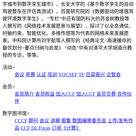
字城市到数字孪生城市》，长安大学的《基于数字孪生的自动
驾驶整车在环仿真测试》，百度研究院的《数据驱动的增强驾
驶环境数字孪生》。 “专栏”中还有国防科大的苏金树教授等
人撰写的《网络技术发展愿景与展望》，探讨了以全息通信、
时敏约束、智能优化、多维传感等为代表的网络未来发展愿
景。中科院计算所刘宇航等人撰写的《经典论文<高速缓存的
最优划分>要点归纳与启发》 “动态”中有对清华大学胡道元教
授的专访，等等。
活动
+
会议
竞赛
认证
培训
YOCSEF
TF
吕梁振兴
企智会
会员
+
会员简介
会员权益
加入CCF
加入CCF
会员交费
合作伙
伴
数字图书馆
+
CCCF
期刊
会议
讲稿
图集
数图编审委员会
上传/发布作
品
CCF DL Focus
订阅《计算》