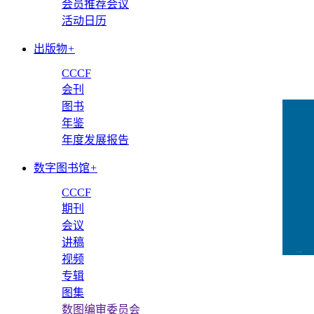
会员推荐会议
活动日历
出版物
+
CCCF
会刊
图书
年鉴
年度发展报告
数字图书馆
+
CCCF
期刊
会议
讲稿
CCFLink下载
视频
专辑
图集
数图编审委员会