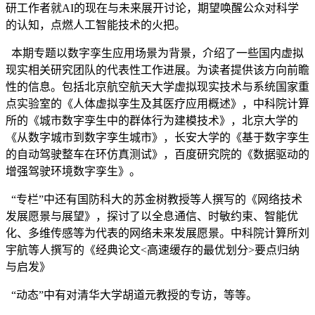
研工作者就AI的现在与未来展开讨论，期望唤醒公众对科学
的认知，点燃人工智能技术的火把。
本期专题以数字孪生应用场景为背景，介绍了一些国内虚拟
现实相关研究团队的代表性工作进展。为读者提供该方向前瞻
性的信息。包括北京航空航天大学虚拟现实技术与系统国家重
点实验室的《人体虚拟孪生及其医疗应用概述》，中科院计算
所的《城市数字孪生中的群体行为建模技术》，北京大学的
《从数字城市到数字孪生城市》，长安大学的《基于数字孪生
的自动驾驶整车在环仿真测试》，百度研究院的《数据驱动的
增强驾驶环境数字孪生》。
“专栏”中还有国防科大的苏金树教授等人撰写的《网络技术
发展愿景与展望》，探讨了以全息通信、时敏约束、智能优
化、多维传感等为代表的网络未来发展愿景。中科院计算所刘
宇航等人撰写的《经典论文<高速缓存的最优划分>要点归纳
与启发》
“动态”中有对清华大学胡道元教授的专访，等等。