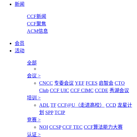
新闻
CCF新闻
CCF聚焦
ACM信息
会员
活动
全部
会议
>
CNCC
专委会议
YEF
FCES
启智会
CTO
Club
CCF UIC
CCF CIMC
CCDE
秀湖会议
培训
>
ADL
TF
CCF@U（走进高校）
CCD
龙星计
划
SPP
TCIP
竞赛
>
NOI
CCSP
CCF TEC
CCF算法能力大赛
认证
>