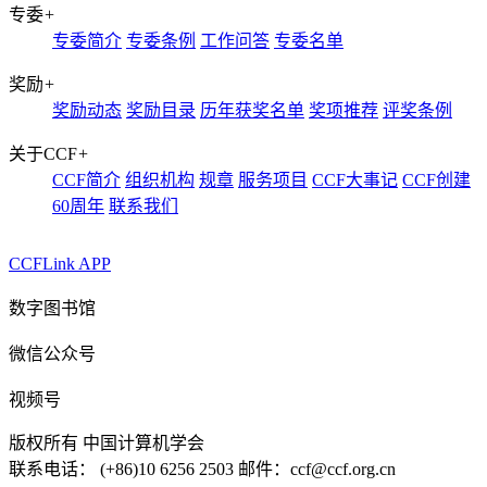
专委
+
专委简介
专委条例
工作问答
专委名单
奖励
+
奖励动态
奖励目录
历年获奖名单
奖项推荐
评奖条例
关于CCF
+
CCF简介
组织机构
规章
服务项目
CCF大事记
CCF创建
60周年
联系我们
CCFLink APP
数字图书馆
微信公众号
视频号
版权所有 中国计算机学会
联系电话： (+86)10 6256 2503 邮件：ccf@ccf.org.cn