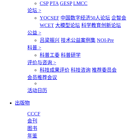
CSP
PTA
GESP
LMCC
论坛
>
YOCSEF
中国数字经济50人论坛
企智会
WCET
大模型论坛
科学教育创新论坛
公益
>
吕梁振兴
技术公益案例集
NOI-Pre
科普
>
科普工委
科普研学
评价与咨询
>
科技成果评价
科技咨询
推荐委员会
会员推荐会议
活动日历
出版物
CCCF
会刊
图书
年鉴