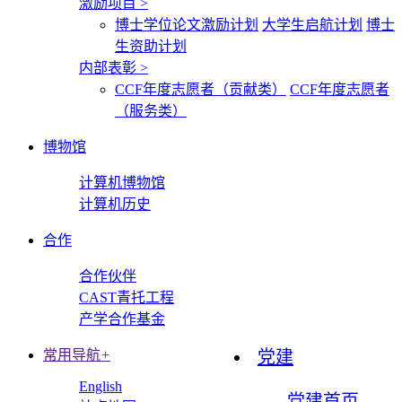
激励项目
>
博士学位论文激励计划
大学生启航计划
博士
生资助计划
内部表彰
>
CCF年度志愿者（贡献类）
CCF年度志愿者
（服务类）
博物馆
计算机博物馆
计算机历史
合作
合作伙伴
CAST青托工程
产学合作基金
常用导航
+
党建
English
党建首页