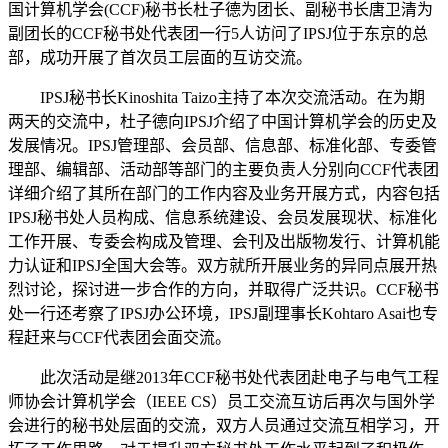
国计算机学会(CCF)秘书长杜子德为团长、副秘书长唐卫清为
副团长的CCF秘书处代表团一行5人访问了IPSJ位于东京的总
部，成功开展了首次员工层面的互访交流。
IPSJ秘书长Kinoshita Taizo主持了本次交流活动。在为期
两天的交流中，杜子德向IPSJ介绍了中国计算机学会的历史及
发展情况。IPSJ管理部、会员部、信息部、标准化部、专委管
理部、编辑部、活动部等部门的主要负责人分别向CCF代表团
详细介绍了其所在部门的工作内容及业务开展方式，内容包括
IPSJ秘书处人员构成、信息系统建设、会员发展现状、标准化
工作开展、专委会构成及管理、会刊及出版物发行、计算机能
力认证和IPSJ全国大会等。双方就所开展业务的异同点展开热
烈讨论，探讨进一步合作的方向，并取得广泛共识。CCF秘书
处一行还考察了IPSJ办公环境，IPSJ副理事长Kohtaro Asai也专
程赶来与CCF代表团会面交流。
此次活动是继2013年CCF秘书处代表团赴电子与电气工程
师协会计算机学会（IEEE CS）员工交流互访后再次与国外学
会进行的秘书处层面的交流，双方人员通过交流互相学习，开