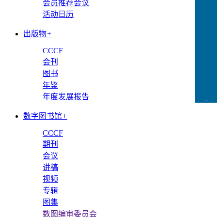
会员推荐会议
活动日历
出版物
+
CCCF
会刊
图书
年鉴
年度发展报告
CCFLink下载
数字图书馆
+
CCCF
期刊
会议
讲稿
视频
专辑
图集
数图编审委员会