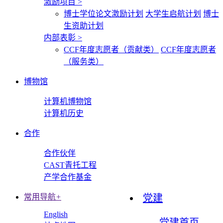
激励项目
>
博士学位论文激励计划
大学生启航计划
博士
生资助计划
内部表彰
>
CCF年度志愿者（贡献类）
CCF年度志愿者
（服务类）
博物馆
计算机博物馆
计算机历史
合作
合作伙伴
CAST青托工程
产学合作基金
常用导航
+
党建
English
党建首页