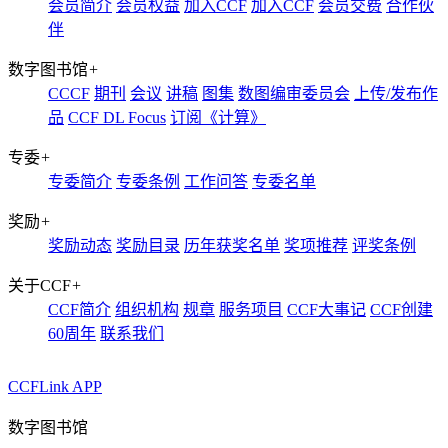
会员简介
会员权益
加入CCF
加入CCF
会员交费
合作伙
伴
数字图书馆
+
CCCF
期刊
会议
讲稿
图集
数图编审委员会
上传/发布作
品
CCF DL Focus
订阅《计算》
专委
+
专委简介
专委条例
工作问答
专委名单
奖励
+
奖励动态
奖励目录
历年获奖名单
奖项推荐
评奖条例
关于CCF
+
CCF简介
组织机构
规章
服务项目
CCF大事记
CCF创建
60周年
联系我们
CCFLink APP
数字图书馆