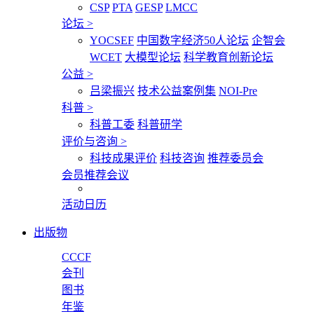
CSP
PTA
GESP
LMCC
论坛
>
YOCSEF
中国数字经济50人论坛
企智会
WCET
大模型论坛
科学教育创新论坛
公益
>
吕梁振兴
技术公益案例集
NOI-Pre
科普
>
科普工委
科普研学
评价与咨询
>
科技成果评价
科技咨询
推荐委员会
会员推荐会议
活动日历
出版物
CCCF
会刊
图书
年鉴