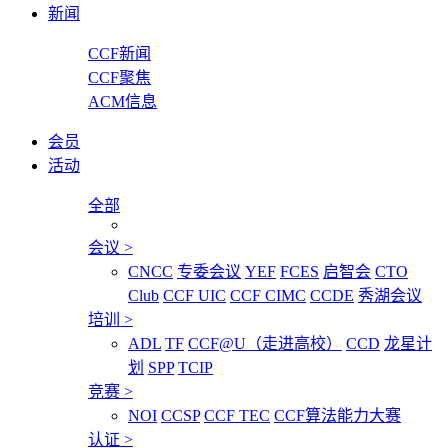
新闻
CCF新闻
CCF聚焦
ACM信息
会员
活动
全部
会议
>
CNCC
专委会议
YEF
FCES
启智会
CTO
Club
CCF UIC
CCF CIMC
CCDE
秀湖会议
培训
>
ADL
TF
CCF@U（走进高校）
CCD
龙星计
划
SPP
TCIP
竞赛
>
NOI
CCSP
CCF TEC
CCF算法能力大赛
认证
>