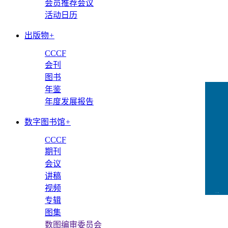
会员推荐会议
活动日历
出版物
+
CCCF
会刊
图书
年鉴
年度发展报告
数字图书馆
+
CCCF
期刊
会议
讲稿
视频
CCFLink下载
专辑
图集
数图编审委员会