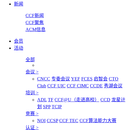
新闻
CCF新闻
CCF聚焦
ACM信息
会员
活动
全部
会议
>
CNCC
专委会议
YEF
FCES
启智会
CTO
Club
CCF UIC
CCF CIMC
CCDE
秀湖会议
培训
>
ADL
TF
CCF@U（走进高校）
CCD
龙星计
划
SPP
TCIP
竞赛
>
NOI
CCSP
CCF TEC
CCF算法能力大赛
认证
>