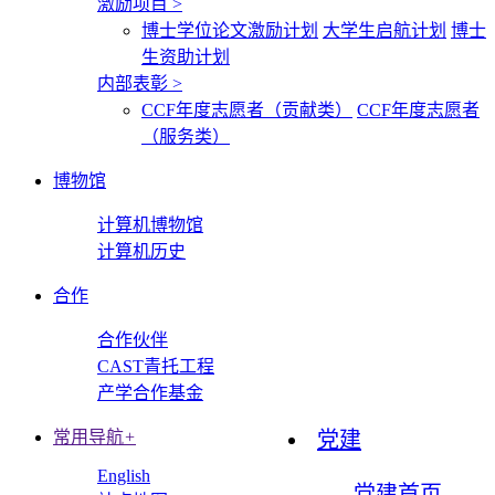
激励项目
>
博士学位论文激励计划
大学生启航计划
博士
生资助计划
内部表彰
>
CCF年度志愿者（贡献类）
CCF年度志愿者
（服务类）
博物馆
计算机博物馆
计算机历史
合作
合作伙伴
CAST青托工程
产学合作基金
常用导航
+
党建
English
党建首页