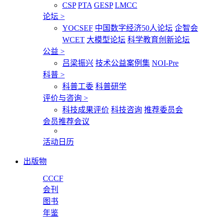
CSP
PTA
GESP
LMCC
论坛
>
YOCSEF
中国数字经济50人论坛
企智会
WCET
大模型论坛
科学教育创新论坛
公益
>
吕梁振兴
技术公益案例集
NOI-Pre
科普
>
科普工委
科普研学
评价与咨询
>
科技成果评价
科技咨询
推荐委员会
会员推荐会议
活动日历
出版物
CCCF
会刊
图书
年鉴