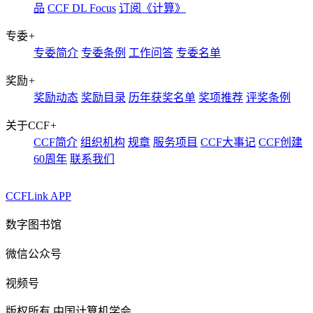
品
CCF DL Focus
订阅《计算》
专委
+
专委简介
专委条例
工作问答
专委名单
奖励
+
奖励动态
奖励目录
历年获奖名单
奖项推荐
评奖条例
关于CCF
+
CCF简介
组织机构
规章
服务项目
CCF大事记
CCF创建
60周年
联系我们
CCFLink APP
数字图书馆
微信公众号
视频号
版权所有 中国计算机学会