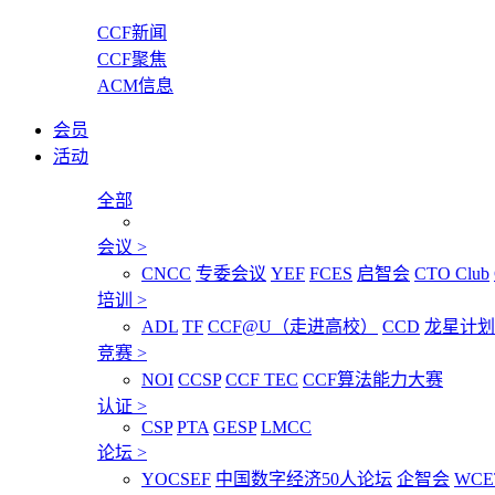
CCF新闻
CCF聚焦
ACM信息
会员
活动
全部
会议
>
CNCC
专委会议
YEF
FCES
启智会
CTO Club
培训
>
ADL
TF
CCF@U（走进高校）
CCD
龙星计划
竞赛
>
NOI
CCSP
CCF TEC
CCF算法能力大赛
认证
>
CSP
PTA
GESP
LMCC
论坛
>
YOCSEF
中国数字经济50人论坛
企智会
WCE