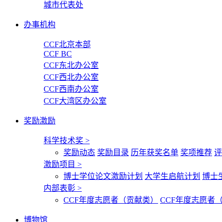
城市代表处
办事机构
CCF北京本部
CCF BC
CCF东北办公室
CCF西北办公室
CCF西南办公室
CCF大湾区办公室
奖励激励
科学技术奖
>
奖励动态
奖励目录
历年获奖名单
奖项推荐
评
激励项目
>
博士学位论文激励计划
大学生启航计划
博士
内部表彰
>
CCF年度志愿者（贡献类）
CCF年度志愿者
博物馆