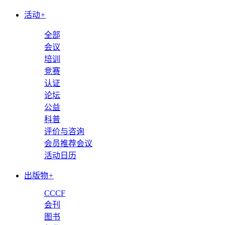
活动
+
全部
会议
培训
竞赛
认证
论坛
公益
科普
评价与咨询
会员推荐会议
活动日历
出版物
+
CCCF
会刊
图书