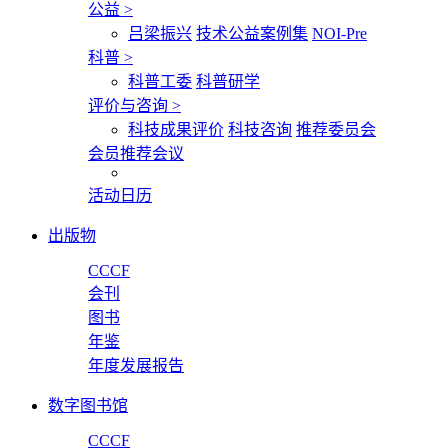
公益
>
吕梁振兴
技术公益案例集
NOI-Pre
科普
>
科普工委
科普研学
评价与咨询
>
科技成果评价
科技咨询
推荐委员会
会员推荐会议
活动日历
出版物
CCCF
会刊
图书
年鉴
年度发展报告
数字图书馆
CCCF