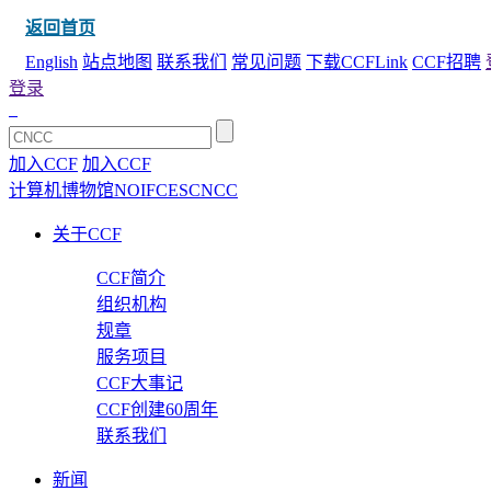
返回首页
English
站点地图
联系我们
常见问题
下载CCFLink
CCF招聘
登录
加入CCF
加入CCF
计算机博物馆
NOI
FCES
CNCC
关于CCF
CCF简介
组织机构
规章
服务项目
CCF大事记
CCF创建60周年
联系我们
新闻