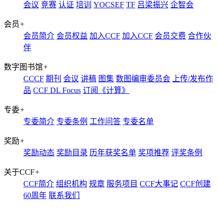
会议
竞赛
认证
培训
YOCSEF
TF
吕梁振兴
企智会
会员
+
会员简介
会员权益
加入CCF
加入CCF
会员交费
合作伙
伴
数字图书馆
+
CCCF
期刊
会议
讲稿
图集
数图编审委员会
上传/发布作
品
CCF DL Focus
订阅《计算》
专委
+
专委简介
专委条例
工作问答
专委名单
奖励
+
奖励动态
奖励目录
历年获奖名单
奖项推荐
评奖条例
关于CCF
+
CCF简介
组织机构
规章
服务项目
CCF大事记
CCF创建
60周年
联系我们