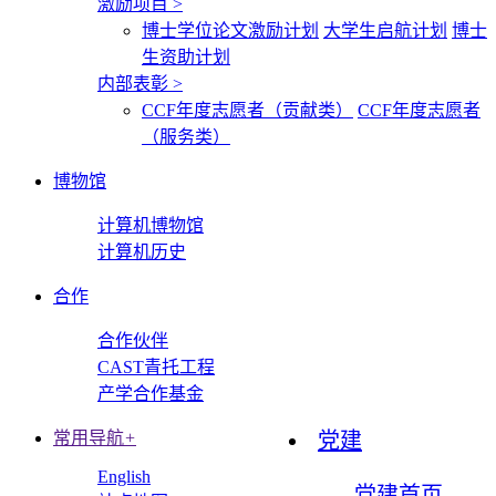
激励项目
>
博士学位论文激励计划
大学生启航计划
博士
生资助计划
内部表彰
>
CCF年度志愿者（贡献类）
CCF年度志愿者
（服务类）
博物馆
计算机博物馆
计算机历史
合作
合作伙伴
CAST青托工程
产学合作基金
常用导航
+
党建
English
党建首页