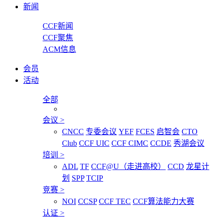
新闻
CCF新闻
CCF聚焦
ACM信息
会员
活动
全部
会议
>
CNCC
专委会议
YEF
FCES
启智会
CTO
Club
CCF UIC
CCF CIMC
CCDE
秀湖会议
培训
>
ADL
TF
CCF@U（走进高校）
CCD
龙星计
划
SPP
TCIP
竞赛
>
NOI
CCSP
CCF TEC
CCF算法能力大赛
认证
>