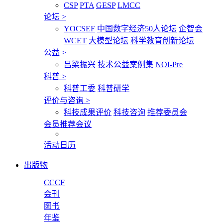
CSP
PTA
GESP
LMCC
论坛
>
YOCSEF
中国数字经济50人论坛
企智会
WCET
大模型论坛
科学教育创新论坛
公益
>
吕梁振兴
技术公益案例集
NOI-Pre
科普
>
科普工委
科普研学
评价与咨询
>
科技成果评价
科技咨询
推荐委员会
会员推荐会议
活动日历
出版物
CCCF
会刊
图书
年鉴