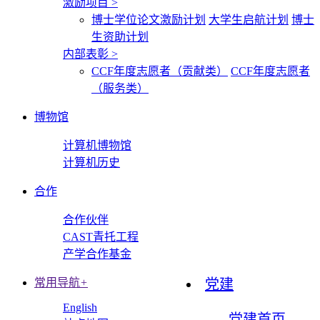
激励项目
>
博士学位论文激励计划
大学生启航计划
博士
生资助计划
内部表彰
>
CCF年度志愿者（贡献类）
CCF年度志愿者
（服务类）
博物馆
计算机博物馆
计算机历史
合作
合作伙伴
CAST青托工程
产学合作基金
常用导航
+
党建
English
党建首页