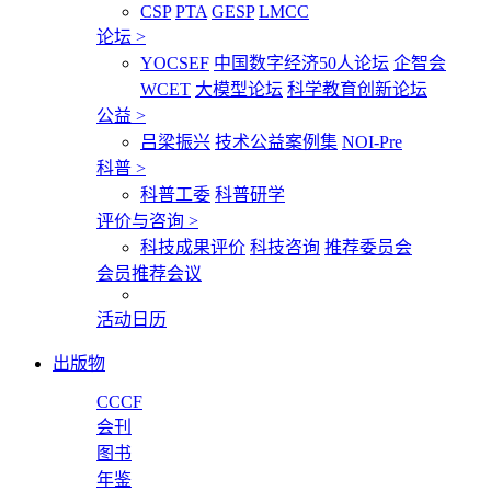
CSP
PTA
GESP
LMCC
论坛
>
YOCSEF
中国数字经济50人论坛
企智会
WCET
大模型论坛
科学教育创新论坛
公益
>
吕梁振兴
技术公益案例集
NOI-Pre
科普
>
科普工委
科普研学
评价与咨询
>
科技成果评价
科技咨询
推荐委员会
会员推荐会议
活动日历
出版物
CCCF
会刊
图书
年鉴