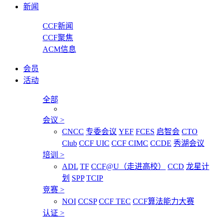
新闻
CCF新闻
CCF聚焦
ACM信息
会员
活动
全部
会议
>
CNCC
专委会议
YEF
FCES
启智会
CTO
Club
CCF UIC
CCF CIMC
CCDE
秀湖会议
培训
>
ADL
TF
CCF@U（走进高校）
CCD
龙星计
划
SPP
TCIP
竞赛
>
NOI
CCSP
CCF TEC
CCF算法能力大赛
认证
>