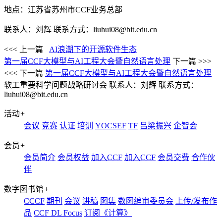
地点：江苏省苏州市CCF业务总部
联系人：刘辉 联系方式：liuhui08@bit.edu.cn
<<< 上一篇
AI浪潮下的开源软件生态
第一届CCF大模型与AI工程大会暨自然语言处理
下一篇 >>>
<<< 下一篇
第一届CCF大模型与AI工程大会暨自然语言处理
软工重要科学问题战略研讨会
联系人：刘辉 联系方式：
liuhui08@bit.edu.cn
活动
+
会议
竞赛
认证
培训
YOCSEF
TF
吕梁振兴
企智会
会员
+
会员简介
会员权益
加入CCF
加入CCF
会员交费
合作伙
伴
数字图书馆
+
CCCF
期刊
会议
讲稿
图集
数图编审委员会
上传/发布作
品
CCF DL Focus
订阅《计算》