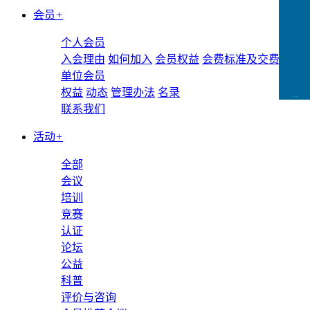
会员
+
个人会员
入会理由
如何加入
会员权益
会费标准及交费方式
单位会员
权益
动态
管理办法
名录
CCFLink下载
联系我们
活动
+
全部
会议
培训
竞赛
认证
论坛
公益
科普
评价与咨询