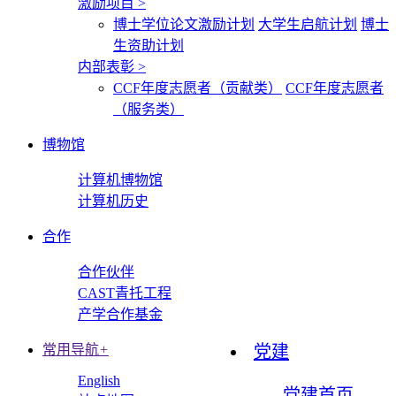
激励项目
>
博士学位论文激励计划
大学生启航计划
博士
生资助计划
内部表彰
>
CCF年度志愿者（贡献类）
CCF年度志愿者
（服务类）
博物馆
计算机博物馆
计算机历史
合作
合作伙伴
CAST青托工程
产学合作基金
常用导航
+
党建
English
党建首页