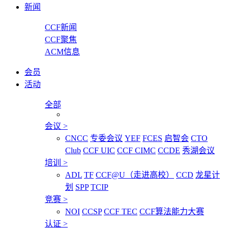
新闻
CCF新闻
CCF聚焦
ACM信息
会员
活动
全部
会议
>
CNCC
专委会议
YEF
FCES
启智会
CTO
Club
CCF UIC
CCF CIMC
CCDE
秀湖会议
培训
>
ADL
TF
CCF@U（走进高校）
CCD
龙星计
划
SPP
TCIP
竞赛
>
NOI
CCSP
CCF TEC
CCF算法能力大赛
认证
>