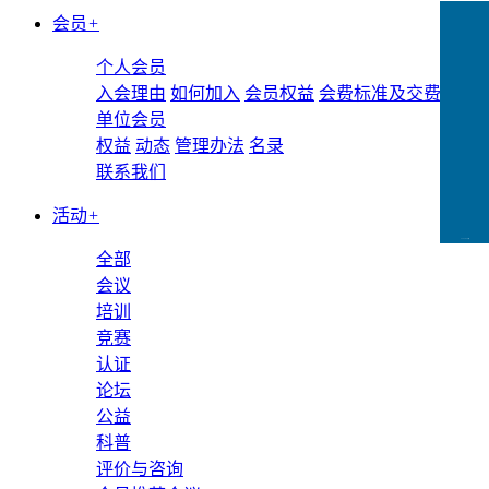
会员
+
个人会员
入会理由
如何加入
会员权益
会费标准及交费方式
单位会员
权益
动态
管理办法
名录
联系我们
活动
+
CCFLink下载
全部
会议
培训
竞赛
认证
论坛
公益
科普
评价与咨询