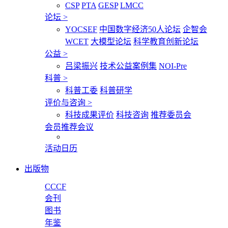
CSP
PTA
GESP
LMCC
论坛
>
YOCSEF
中国数字经济50人论坛
企智会
WCET
大模型论坛
科学教育创新论坛
公益
>
吕梁振兴
技术公益案例集
NOI-Pre
科普
>
科普工委
科普研学
评价与咨询
>
科技成果评价
科技咨询
推荐委员会
会员推荐会议
活动日历
出版物
CCCF
会刊
图书
年鉴