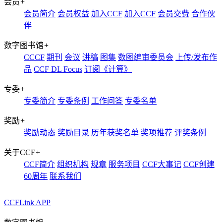
会员
+
会员简介
会员权益
加入CCF
加入CCF
会员交费
合作伙
伴
数字图书馆
+
CCCF
期刊
会议
讲稿
图集
数图编审委员会
上传/发布作
品
CCF DL Focus
订阅《计算》
专委
+
专委简介
专委条例
工作问答
专委名单
奖励
+
奖励动态
奖励目录
历年获奖名单
奖项推荐
评奖条例
关于CCF
+
CCF简介
组织机构
规章
服务项目
CCF大事记
CCF创建
60周年
联系我们
CCFLink APP