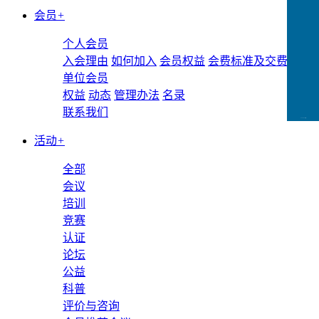
会员
+
个人会员
入会理由
如何加入
会员权益
会费标准及交费方式
单位会员
权益
动态
管理办法
名录
联系我们
CCFLink下载
活动
+
全部
会议
培训
竞赛
认证
论坛
公益
科普
评价与咨询