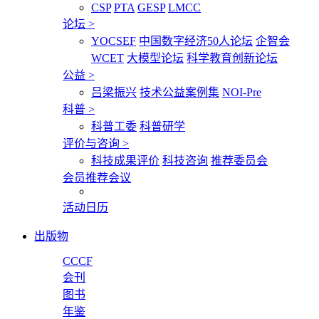
CSP
PTA
GESP
LMCC
论坛
>
YOCSEF
中国数字经济50人论坛
企智会
WCET
大模型论坛
科学教育创新论坛
公益
>
吕梁振兴
技术公益案例集
NOI-Pre
科普
>
科普工委
科普研学
评价与咨询
>
科技成果评价
科技咨询
推荐委员会
会员推荐会议
活动日历
出版物
CCCF
会刊
图书
年鉴