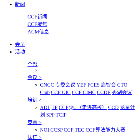
新闻
CCF新闻
CCF聚焦
ACM信息
会员
活动
全部
会议
>
CNCC
专委会议
YEF
FCES
启智会
CTO
Club
CCF UIC
CCF CIMC
CCDE
秀湖会议
培训
>
ADL
TF
CCF@U（走进高校）
CCD
龙星计
划
SPP
TCIP
竞赛
>
NOI
CCSP
CCF TEC
CCF算法能力大赛
认证
>