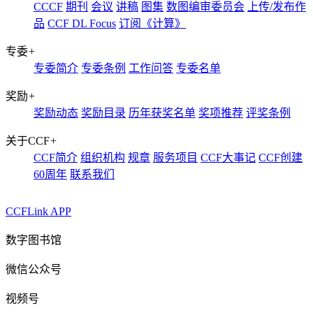
CCCF
期刊
会议
讲稿
图集
数图编审委员会
上传/发布作
品
CCF DL Focus
订阅《计算》
专委
+
专委简介
专委条例
工作问答
专委名单
奖励
+
奖励动态
奖励目录
历年获奖名单
奖项推荐
评奖条例
关于CCF
+
CCF简介
组织机构
规章
服务项目
CCF大事记
CCF创建
60周年
联系我们
CCFLink APP
数字图书馆
微信公众号
视频号