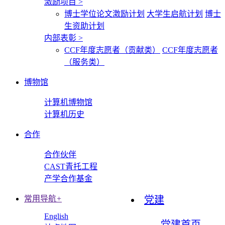
激励项目
>
博士学位论文激励计划
大学生启航计划
博士
生资助计划
内部表彰
>
CCF年度志愿者（贡献类）
CCF年度志愿者
（服务类）
博物馆
计算机博物馆
计算机历史
合作
合作伙伴
CAST青托工程
产学合作基金
常用导航
+
党建
English
党建首页