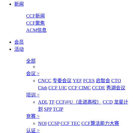
新闻
CCF新闻
CCF聚焦
ACM信息
会员
活动
全部
会议
>
CNCC
专委会议
YEF
FCES
启智会
CTO
Club
CCF UIC
CCF CIMC
CCDE
秀湖会议
培训
>
ADL
TF
CCF@U（走进高校）
CCD
龙星计
划
SPP
TCIP
竞赛
>
NOI
CCSP
CCF TEC
CCF算法能力大赛
认证
>