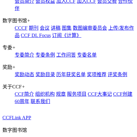
会员简介
会员权益
加入CCF
加入CCF
会员交费
合作伙
伴
数字图书馆
+
CCCF
期刊
会议
讲稿
图集
数图编审委员会
上传/发布作
品
CCF DL Focus
订阅《计算》
专委
+
专委简介
专委条例
工作问答
专委名单
奖励
+
奖励动态
奖励目录
历年获奖名单
奖项推荐
评奖条例
关于CCF
+
CCF简介
组织机构
规章
服务项目
CCF大事记
CCF创建
60周年
联系我们
CCFLink APP
数字图书馆