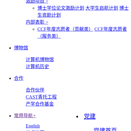
激励项目
>
博士学位论文激励计划
大学生启航计划
博士
生资助计划
内部表彰
>
CCF年度志愿者（贡献类）
CCF年度志愿者
（服务类）
博物馆
计算机博物馆
计算机历史
合作
合作伙伴
CAST青托工程
产学合作基金
常用导航
+
党建
English
党建首页