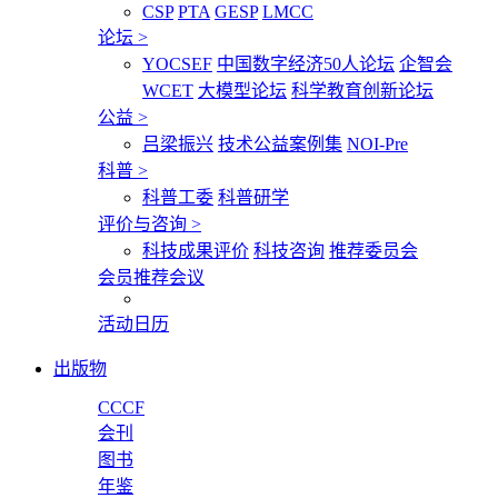
CSP
PTA
GESP
LMCC
论坛
>
YOCSEF
中国数字经济50人论坛
企智会
WCET
大模型论坛
科学教育创新论坛
公益
>
吕梁振兴
技术公益案例集
NOI-Pre
科普
>
科普工委
科普研学
评价与咨询
>
科技成果评价
科技咨询
推荐委员会
会员推荐会议
活动日历
出版物
CCCF
会刊
图书
年鉴