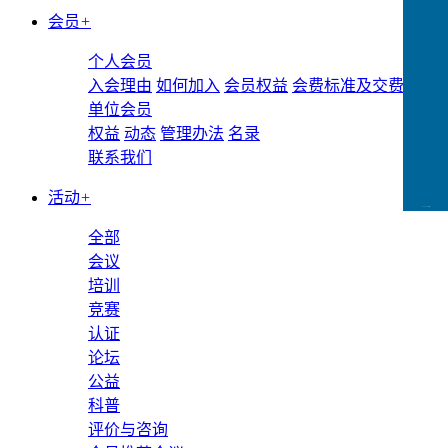
会员
+
个人会员
入会理由
如何加入
会员权益
会费标准及交费方式
单位会员
权益
动态
管理办法
名录
联系我们
活动
+
CCFLink下载
全部
会议
培训
竞赛
认证
论坛
公益
科普
评价与咨询