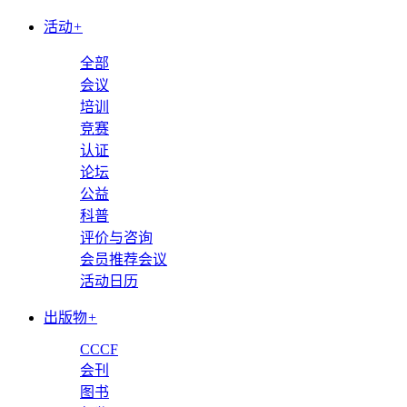
活动
+
全部
会议
培训
竞赛
认证
论坛
公益
科普
评价与咨询
会员推荐会议
活动日历
出版物
+
CCCF
会刊
图书