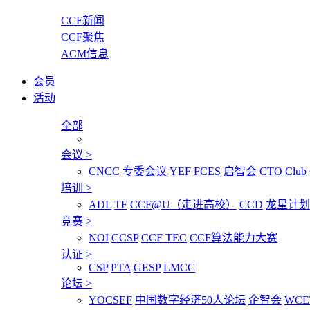
CCF新闻
CCF聚焦
ACM信息
会员
活动
全部
会议
>
CNCC
专委会议
YEF
FCES
启智会
CTO Club
培训
>
ADL
TF
CCF@U（走进高校）
CCD
龙星计划
竞赛
>
NOI
CCSP
CCF TEC
CCF算法能力大赛
认证
>
CSP
PTA
GESP
LMCC
论坛
>
YOCSEF
中国数字经济50人论坛
企智会
WCE