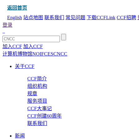
返回首页
English
站点地图
联系我们
常见问题
下载CCFLink
CCF招聘
登录
加入CCF
加入CCF
计算机博物馆
NOI
FCES
CNCC
关于CCF
CCF简介
组织机构
规章
服务项目
CCF大事记
CCF创建60周年
联系我们
新闻