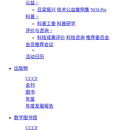
公益
>
吕梁振兴
技术公益案例集
NOI-Pre
科普
>
科普工委
科普研学
评价与咨询
>
科技成果评价
科技咨询
推荐委员会
会员推荐会议
活动日历
出版物
CCCF
会刊
图书
年鉴
年度发展报告
数字图书馆
CCCF