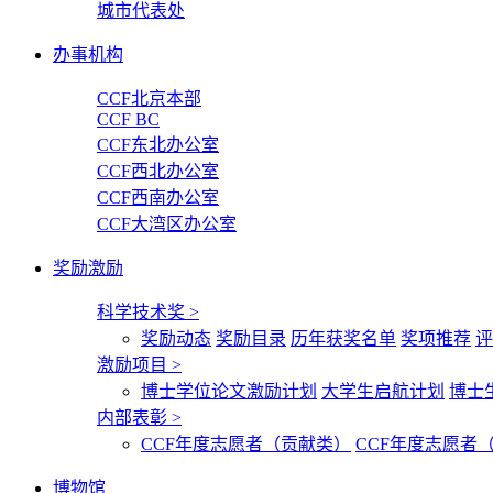
城市代表处
办事机构
CCF北京本部
CCF BC
CCF东北办公室
CCF西北办公室
CCF西南办公室
CCF大湾区办公室
奖励激励
科学技术奖
>
奖励动态
奖励目录
历年获奖名单
奖项推荐
评
激励项目
>
博士学位论文激励计划
大学生启航计划
博士
内部表彰
>
CCF年度志愿者（贡献类）
CCF年度志愿者
博物馆