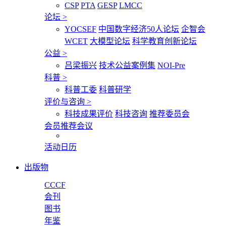
CSP
PTA
GESP
LMCC
论坛
>
YOCSEF
中国数字经济50人论坛
企智会
WCET
大模型论坛
科学教育创新论坛
公益
>
吕梁振兴
技术公益案例集
NOI-Pre
科普
>
科普工委
科普研学
评价与咨询
>
科技成果评价
科技咨询
推荐委员会
会员推荐会议
活动日历
出版物
CCCF
会刊
图书
年鉴