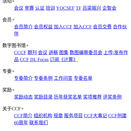
活动
+
会议
竞赛
认证
培训
YOCSEF
TF
吕梁振兴
企智会
会员
+
会员简介
会员权益
加入CCF
加入CCF
会员交费
合作伙
伴
数字图书馆
+
CCCF
期刊
会议
讲稿
图集
数图编审委员会
上传/发布作
品
CCF DL Focus
订阅《计算》
专委
+
专委简介
专委条例
工作问答
专委名单
奖励
+
奖励动态
奖励目录
历年获奖名单
奖项推荐
评奖条例
关于CCF
+
CCF简介
组织机构
规章
服务项目
CCF大事记
CCF创建
60周年
联系我们