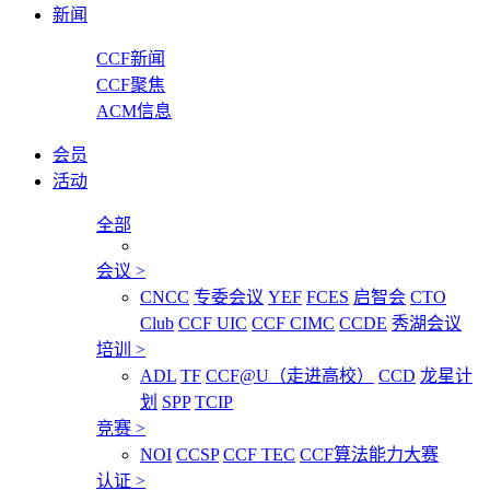
新闻
CCF新闻
CCF聚焦
ACM信息
会员
活动
全部
会议
>
CNCC
专委会议
YEF
FCES
启智会
CTO
Club
CCF UIC
CCF CIMC
CCDE
秀湖会议
培训
>
ADL
TF
CCF@U（走进高校）
CCD
龙星计
划
SPP
TCIP
竞赛
>
NOI
CCSP
CCF TEC
CCF算法能力大赛
认证
>