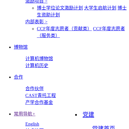
激励项目
>
博士学位论文激励计划
大学生启航计划
博士
生资助计划
内部表彰
>
CCF年度志愿者（贡献类）
CCF年度志愿者
（服务类）
博物馆
计算机博物馆
计算机历史
合作
合作伙伴
CAST青托工程
产学合作基金
常用导航
+
党建
English
党建首页