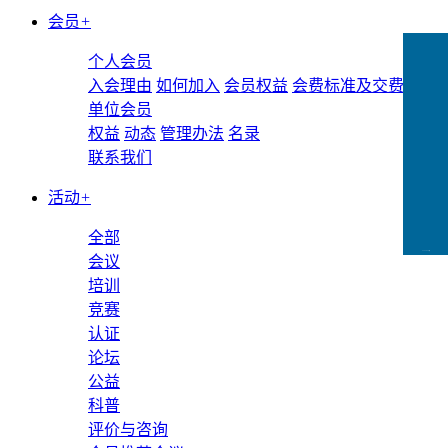
会员
+
个人会员
入会理由
如何加入
会员权益
会费标准及交费方式
单位会员
权益
动态
管理办法
名录
联系我们
活动
+
全部
CCFLink下载
会议
培训
竞赛
认证
论坛
公益
科普
评价与咨询