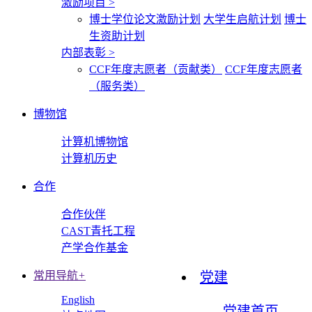
激励项目
>
博士学位论文激励计划
大学生启航计划
博士
生资助计划
内部表彰
>
CCF年度志愿者（贡献类）
CCF年度志愿者
（服务类）
博物馆
计算机博物馆
计算机历史
合作
合作伙伴
CAST青托工程
产学合作基金
常用导航
+
党建
English
党建首页