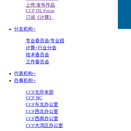
上传/发布作品
CCF DL Focus
订阅《计算》
分支机构
+
CCFLink下载
专业委员会/专业组
计算+行业分会
技术委员会
工作委员会
代表机构
+
办事机构
+
CCF北京本部
CCF BC
CCF东北办公室
CCF西北办公室
CCF西南办公室
CCF大湾区办公室