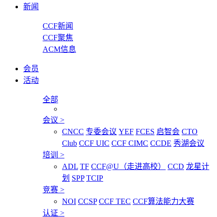
新闻
CCF新闻
CCF聚焦
ACM信息
会员
活动
全部
会议
>
CNCC
专委会议
YEF
FCES
启智会
CTO
Club
CCF UIC
CCF CIMC
CCDE
秀湖会议
培训
>
ADL
TF
CCF@U（走进高校）
CCD
龙星计
划
SPP
TCIP
竞赛
>
NOI
CCSP
CCF TEC
CCF算法能力大赛
认证
>