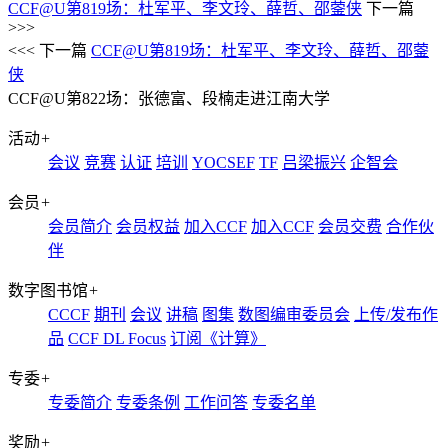
CCF@U第819场：杜军平、李文玲、薛哲、邵蓥侠
下一篇
>>>
<<< 下一篇
CCF@U第819场：杜军平、李文玲、薛哲、邵蓥
侠
CCF@U第822场：张德富、段楠走进江南大学
活动
+
会议
竞赛
认证
培训
YOCSEF
TF
吕梁振兴
企智会
会员
+
会员简介
会员权益
加入CCF
加入CCF
会员交费
合作伙
伴
数字图书馆
+
CCCF
期刊
会议
讲稿
图集
数图编审委员会
上传/发布作
品
CCF DL Focus
订阅《计算》
专委
+
专委简介
专委条例
工作问答
专委名单
奖励
+