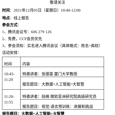
敬请关注
时间
：
2021
年
12
月
05
日（星期日）
10:40-12:00
地点
：线上报告
参会方式
：
1
、腾讯会议号：606 279 126
2
、免费，
CCF
会员优先
3
、参会须知：实名进入腾讯会议（具体格式：姓名+高校）
活动安排：
时间
内容
10:45-
特邀讲者：张德富 厦门大学教授
11:20
报告题目：大数据+人工智能=大智慧
11:20-
特邀讲者：段楠 微软亚洲研究院高级研究员
11:55
报告题目：视觉-语言预训练：进展和挑战
报告题目
：大数据+人工智能=大智慧