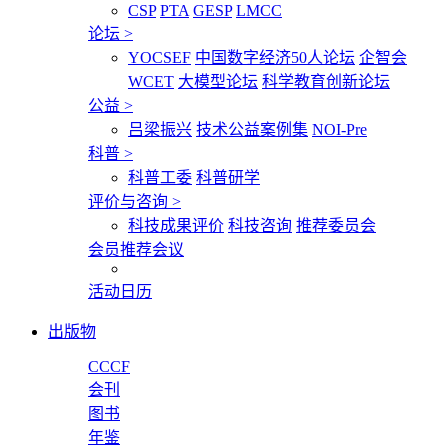
CSP
PTA
GESP
LMCC
论坛
>
YOCSEF
中国数字经济50人论坛
企智会
WCET
大模型论坛
科学教育创新论坛
公益
>
吕梁振兴
技术公益案例集
NOI-Pre
科普
>
科普工委
科普研学
评价与咨询
>
科技成果评价
科技咨询
推荐委员会
会员推荐会议
活动日历
出版物
CCCF
会刊
图书
年鉴