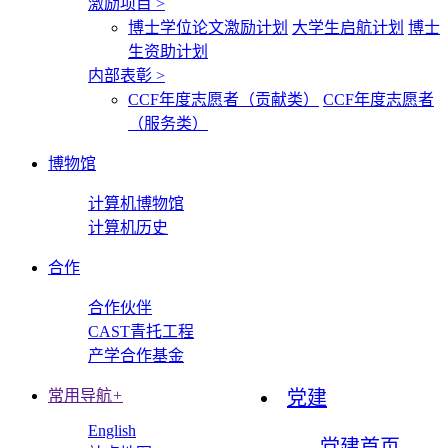
激励项目
>
博士学位论文激励计划
大学生启航计划
博士
生资助计划
内部表彰
>
CCF年度志愿者（贡献类）
CCF年度志愿者
（服务类）
博物馆
计算机博物馆
计算机历史
合作
合作伙伴
CAST青托工程
产学合作基金
常用导航
+
党建
English
党建首页