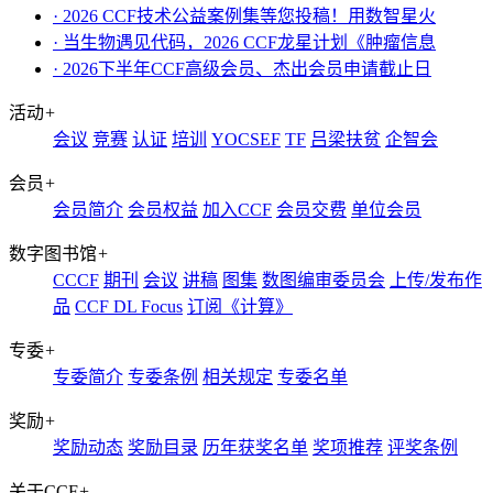
· 2026 CCF技术公益案例集等您投稿！用数智星火
· 当生物遇见代码，2026 CCF龙星计划《肿瘤信息
· 2026下半年CCF高级会员、杰出会员申请截止日
活动
+
会议
竞赛
认证
培训
YOCSEF
TF
吕梁扶贫
企智会
会员
+
会员简介
会员权益
加入CCF
会员交费
单位会员
数字图书馆
+
CCCF
期刊
会议
讲稿
图集
数图编审委员会
上传/发布作
品
CCF DL Focus
订阅《计算》
专委
+
专委简介
专委条例
相关规定
专委名单
奖励
+
奖励动态
奖励目录
历年获奖名单
奖项推荐
评奖条例
关于CCF
+