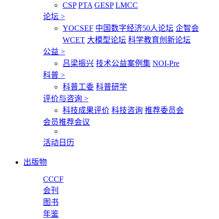
CSP
PTA
GESP
LMCC
论坛
>
YOCSEF
中国数字经济50人论坛
企智会
WCET
大模型论坛
科学教育创新论坛
公益
>
吕梁振兴
技术公益案例集
NOI-Pre
科普
>
科普工委
科普研学
评价与咨询
>
科技成果评价
科技咨询
推荐委员会
会员推荐会议
活动日历
出版物
CCCF
会刊
图书
年鉴