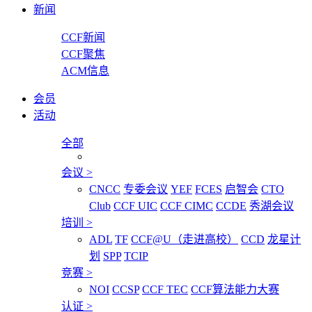
新闻
CCF新闻
CCF聚焦
ACM信息
会员
活动
全部
会议
>
CNCC
专委会议
YEF
FCES
启智会
CTO
Club
CCF UIC
CCF CIMC
CCDE
秀湖会议
培训
>
ADL
TF
CCF@U（走进高校）
CCD
龙星计
划
SPP
TCIP
竞赛
>
NOI
CCSP
CCF TEC
CCF算法能力大赛
认证
>