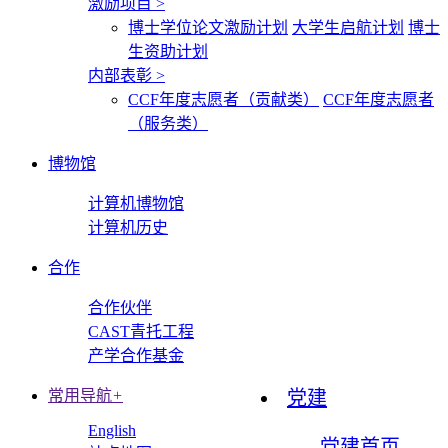
激励项目
>
博士学位论文激励计划
大学生启航计划
博士
生资助计划
内部表彰
>
CCF年度志愿者（贡献类）
CCF年度志愿者
（服务类）
博物馆
计算机博物馆
计算机历史
合作
合作伙伴
CAST青托工程
产学合作基金
常用导航
+
党建
English
党建首页