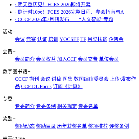
· ​明天重庆见！FCES 2026即将开幕
· 倒计时10天！FCES 2026完整日程、参会指南与A
· CCCF 2026年7月刊发布——“人文智能”专题
活动
+
会议
竞赛
认证
培训
YOCSEF
TF
吕梁扶贫
企智会
会员
+
会员简介
会员权益
加入CCF
会员交费
单位会员
数字图书馆
+
CCCF
期刊
会议
讲稿
图集
数图编审委员会
上传/发布作
品
CCF DL Focus
订阅《计算》
专委
+
专委简介
专委条例
相关规定
专委名单
奖励
+
奖励动态
奖励目录
历年获奖名单
奖项推荐
评奖条例
关于CCF
+