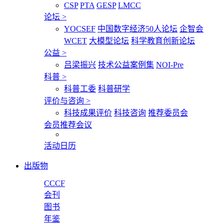
CSP
PTA
GESP
LMCC
论坛
>
YOCSEF
中国数字经济50人论坛
企智会
WCET
大模型论坛
科学教育创新论坛
公益
>
吕梁振兴
技术公益案例集
NOI-Pre
科普
>
科普工委
科普研学
评价与咨询
>
科技成果评价
科技咨询
推荐委员会
会员推荐会议
活动日历
出版物
CCCF
会刊
图书
年鉴