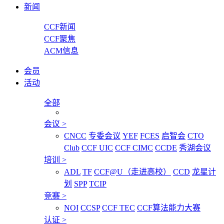
新闻
CCF新闻
CCF聚焦
ACM信息
会员
活动
全部
会议
>
CNCC
专委会议
YEF
FCES
启智会
CTO
Club
CCF UIC
CCF CIMC
CCDE
秀湖会议
培训
>
ADL
TF
CCF@U（走进高校）
CCD
龙星计
划
SPP
TCIP
竞赛
>
NOI
CCSP
CCF TEC
CCF算法能力大赛
认证
>