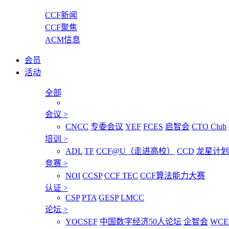
CCF新闻
CCF聚焦
ACM信息
会员
活动
全部
会议
>
CNCC
专委会议
YEF
FCES
启智会
CTO Club
培训
>
ADL
TF
CCF@U（走进高校）
CCD
龙星计划
竞赛
>
NOI
CCSP
CCF TEC
CCF算法能力大赛
认证
>
CSP
PTA
GESP
LMCC
论坛
>
YOCSEF
中国数字经济50人论坛
企智会
WCE