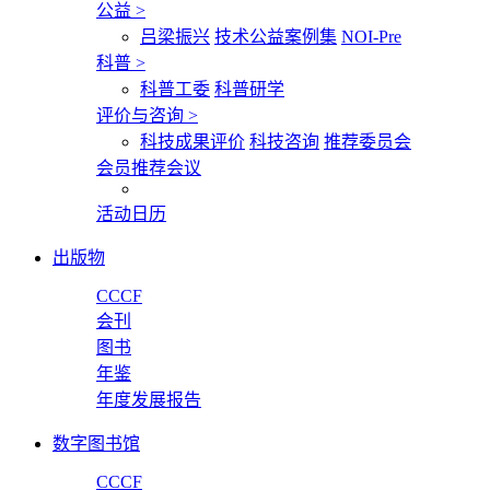
公益
>
吕梁振兴
技术公益案例集
NOI-Pre
科普
>
科普工委
科普研学
评价与咨询
>
科技成果评价
科技咨询
推荐委员会
会员推荐会议
活动日历
出版物
CCCF
会刊
图书
年鉴
年度发展报告
数字图书馆
CCCF