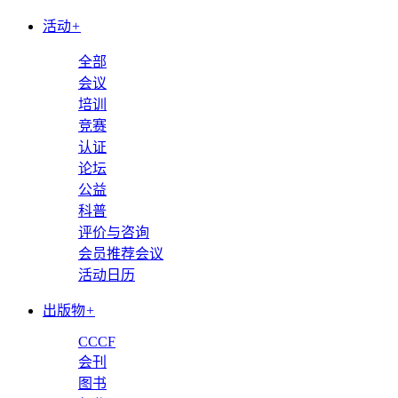
活动
+
全部
会议
培训
竞赛
认证
论坛
公益
科普
评价与咨询
会员推荐会议
活动日历
出版物
+
CCCF
会刊
图书