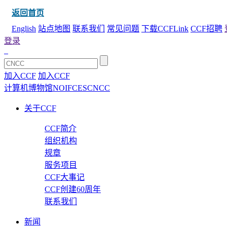
返回首页
English
站点地图
联系我们
常见问题
下载CCFLink
CCF招聘
登录
加入CCF
加入CCF
计算机博物馆
NOI
FCES
CNCC
关于CCF
CCF简介
组织机构
规章
服务项目
CCF大事记
CCF创建60周年
联系我们
新闻