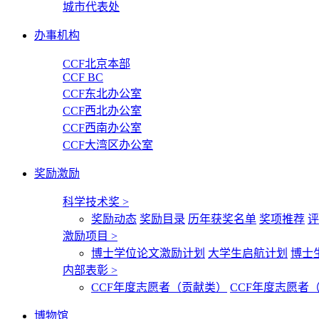
城市代表处
办事机构
CCF北京本部
CCF BC
CCF东北办公室
CCF西北办公室
CCF西南办公室
CCF大湾区办公室
奖励激励
科学技术奖
>
奖励动态
奖励目录
历年获奖名单
奖项推荐
评
激励项目
>
博士学位论文激励计划
大学生启航计划
博士
内部表彰
>
CCF年度志愿者（贡献类）
CCF年度志愿者
博物馆