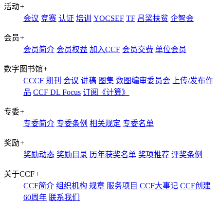
活动
+
会议
竞赛
认证
培训
YOCSEF
TF
吕梁扶贫
企智会
会员
+
会员简介
会员权益
加入CCF
会员交费
单位会员
数字图书馆
+
CCCF
期刊
会议
讲稿
图集
数图编审委员会
上传/发布作
品
CCF DL Focus
订阅《计算》
专委
+
专委简介
专委条例
相关规定
专委名单
奖励
+
奖励动态
奖励目录
历年获奖名单
奖项推荐
评奖条例
关于CCF
+
CCF简介
组织机构
规章
服务项目
CCF大事记
CCF创建
60周年
联系我们