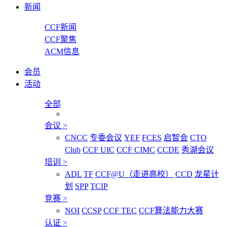
新闻
CCF新闻
CCF聚焦
ACM信息
会员
活动
全部
会议
>
CNCC
专委会议
YEF
FCES
启智会
CTO
Club
CCF UIC
CCF CIMC
CCDE
秀湖会议
培训
>
ADL
TF
CCF@U（走进高校）
CCD
龙星计
划
SPP
TCIP
竞赛
>
NOI
CCSP
CCF TEC
CCF算法能力大赛
认证
>