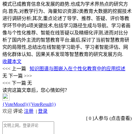
模式已成教育信息化发展的趋势,也成为学术界热点的研究方
向.首先,对教学行为、海量知识资源2类教育大数据的挖掘技术
进行调研分析;其次,重点论述了导学、推荐、答疑、评价等教
学环节中的4项关键技术,包括学习路径生成与导航、学习者画
像与个性化推荐、智能在线答疑以及精细化评测,进而对比分
析了国内外主流的智慧教育平台;最后,探讨了当前智慧教育研
究的局限性,总结出在线智能学习助手、学习者智能评估、网
络化群体认知、因果关系发现等智慧教育的研究发展方向.
收藏本文
<<< 上一篇
知识图谱与图嵌入在个性化教育中的应用综述
无
下一篇 >>>
<<< 下一篇
无
读完这篇文章后，您心情如何？
{VoteMood}({VoteResult})
欢迎
评论
注册
|
登录
[
0
]人参与 (
点击查看
)