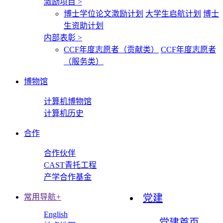
激励项目
>
博士学位论文激励计划
大学生启航计划
博士
生资助计划
内部表彰
>
CCF年度志愿者（贡献类）
CCF年度志愿者
（服务类）
博物馆
计算机博物馆
计算机历史
合作
合作伙伴
CAST青托工程
产学合作基金
常用导航
+
党建
English
党建首页