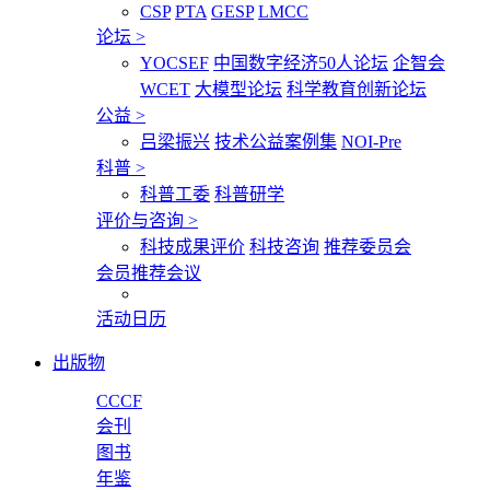
CSP
PTA
GESP
LMCC
论坛
>
YOCSEF
中国数字经济50人论坛
企智会
WCET
大模型论坛
科学教育创新论坛
公益
>
吕梁振兴
技术公益案例集
NOI-Pre
科普
>
科普工委
科普研学
评价与咨询
>
科技成果评价
科技咨询
推荐委员会
会员推荐会议
活动日历
出版物
CCCF
会刊
图书
年鉴