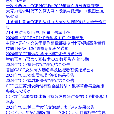
思维与决策
一次性两场，CCF NOI-Pre 2025年首次系列直播来袭！
大算力需求时代下的算力网：发展与政策|CCF数图焦点
第47期
【通知】首届CCF算法能力大赛总决赛&算法大会合作征
集
ADL总结会&工作组换届，朱军上任
2024年度“CCF ADL优秀学术主任”评选结果
中国计算机学会关于期刊编辑部提交“计算领域高质量科
技期刊分级目录”调整意见表的通知
2024年“CCF最高科学技术奖”评选结果公告
智能语音与语言交互技术|CCF数图焦点 第45期
2024年“CCF夏培肃奖”评奖结果公告
首届CACC总决赛入选名单及区域赛获奖结果公示
2024年“CCF杰出贡献奖”评奖结果公告
2024年“CCF卓越服务奖”评奖结果公告
CCF 走进苏州农商银行暨金融转型：数字革命与金融服
务的未来活动
CCF数字赋能智能建筑可持续发展研讨会在CCF业务总部
举办
2024年“CCF博士学位论文激励计划”评选结果公告
CCCF 2024年第12期发布——“CNCC2024特邀报告”专题