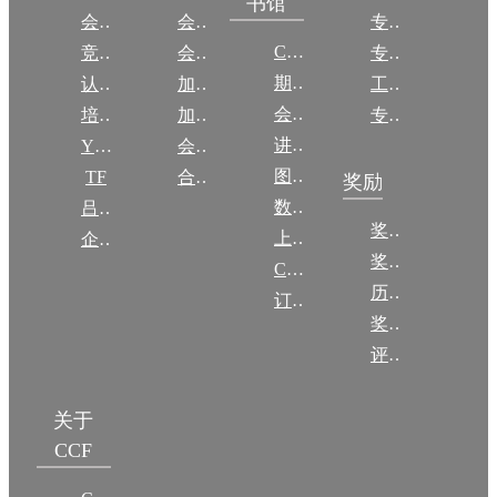
书馆
会议
会员简介
专委简介
CCCF
竞赛
会员权益
专委条例
期刊
认证
加入CCF
工作问答
会议
培训
加入CCF
专委名单
讲稿
YOCSEF
会员交费
图集
TF
合作伙伴
奖励
数图编审委员会
吕梁振兴
奖励动态
上传/发布作品
企智会
奖励目录
CCF DL Focus
历年获奖名单
订阅《计算》
奖项推荐
评奖条例
关于
CCF