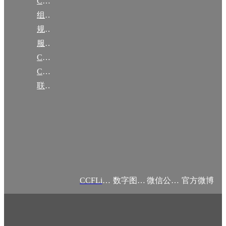
CCF简介
组织机构
规章
服务项目
CCF大事记
CCF创建60周年
联系我们
CCFLink APP
数字图书馆
微信公众号
官方微博