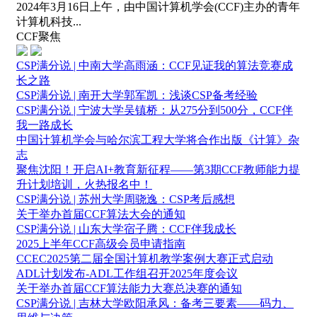
2024年3月16日上午，由中国计算机学会(CCF)主办的青年
计算机科技...
CCF聚焦
CSP满分说 | 中南大学高雨涵：CCF见证我的算法竞赛成
长之路
CSP满分说 | 南开大学郭军凯：浅谈CSP备考经验
CSP满分说 | 宁波大学吴镇桥：从275分到500分，CCF伴
我一路成长
中国计算机学会与哈尔滨工程大学将合作出版《计算》杂
志
聚焦沈阳！开启AI+教育新征程——第3期CCF教师能力提
升计划培训，火热报名中！
CSP满分说 | 苏州大学周骁逸：CSP考后感想
关于举办首届CCF算法大会的通知
CSP满分说 | 山东大学宿子腾：CCF伴我成长
2025上半年CCF高级会员申请指南
CCEC2025第二届全国计算机教学案例大赛正式启动
ADL计划发布-ADL工作组召开2025年度会议
关于举办首届CCF算法能力大赛总决赛的通知
CSP满分说 | 吉林大学欧阳承风：备考三要素——码力、