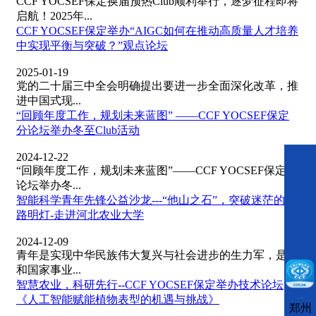
CCF YOCSEF保定换届预热Club顺利举行，逐梦征程即将
启航！2025年...
CCF YOCSEF保定举办“AIGC如何在推动高质量人才培养
中实现平衡与突破？”观点论坛
2025-01-19
党的二十届三中全会明确提出要进一步全面深化改革，推
进中国式现...
“回顾年度工作，规划未来蓝图” ——CCF YOCSEF保定
分论坛举办冬至Club活动
2024-12-22
“回顾年度工作，规划未来蓝图”——CCF YOCSEF保定分
论坛举办冬...
智能科学青年先锋公益沙龙---“他山之石”，突破迷茫的指
路明灯-走进河北农业大学
2024-12-09
青年是实现中华民族伟大复兴与社会进步的生力军，是党
和国家事业...
智慧农业，科研先行--CCF YOCSEF保定举办技术论坛
《人工智能赋能植物表型的机遇与挑战》
CCFLink下载
郑州