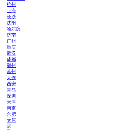
杭州
上海
长沙
沈阳
哈尔滨
济南
广州
重庆
武汉
成都
郑州
苏州
大连
西安
青岛
深圳
天津
南京
合肥
太原