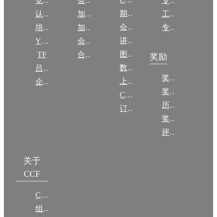
竞赛
会员权益
专委条例
期刊
认证
加入CCF
工作问答
会议
培训
加入CCF
专委名单
讲稿
YOCSEF
会员交费
图集
TF
合作伙伴
奖励
数图编审委员会
吕梁振兴
奖励动态
上传/发布作品
企智会
奖励目录
CCF DL Focus
历年获奖名单
订阅《计算》
奖项推荐
评奖条例
关于
CCF
CCF简介
组织机构