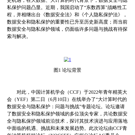
史机遇；在大数据、大计算的时代背景下，数据安全与隐
私保护问题凸显。近期，我国启动了
“
东数西算
”
战略性工
程，并相继出台《数据安全法》和《个人隐私保护法》，
数据安全和隐私保护的重要性已升至历史新高度；而当前
数据安全与隐私保护领域，仍面临许多问题与挑战有待探
索与解决。
图
1
论坛背景
对此，
中国计算机学会（
CCF
）
于
2022
年青年精英大
会（
YEF
）第二日（
6
月
10
日）在线举办了
“
大计算时代的
数据安全与隐私保护：问题与挑战
”
专题论坛。论坛邀请
了数据安全和隐私保护领域的多位顶尖专家，共论数据安
全与隐私保护领域前沿技术，探讨其技术演进与应用落地
中面临的机遇、挑战和未来发展趋势。此
次论坛由
CCF
青