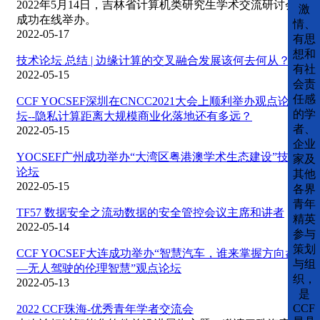
2022年5月14日，吉林省计算机类研究生学术交流研讨会
激
成功在线举办。
情、
2022-05-17
有思
想和
技术论坛 总结 | 边缘计算的交叉融合发展该何去何从？
有社
2022-05-15
会责
任感
CCF YOCSEF深圳在CNCC2021大会上顺利举办观点论
的学
坛--隐私计算距离大规模商业化落地还有多远？
者、
2022-05-15
企业
YOCSEF广州成功举办“大湾区粤港澳学术生态建设”技术
家及
论坛
其他
2022-05-15
各界
青年
TF57 数据安全之流动数据的安全管控会议主席和讲者
精英
2022-05-14
参与
策划
CCF YOCSEF大连成功举办“智慧汽车，谁来掌握方向盘
与组
—无人驾驶的伦理智慧”观点论坛
织，
2022-05-13
是
CCF
2022 CCF珠海-优秀青年学者交流会