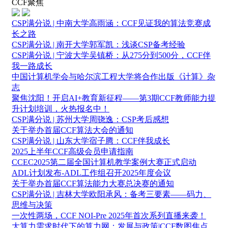
CCF聚焦
CSP满分说 | 中南大学高雨涵：CCF见证我的算法竞赛成
长之路
CSP满分说 | 南开大学郭军凯：浅谈CSP备考经验
CSP满分说 | 宁波大学吴镇桥：从275分到500分，CCF伴
我一路成长
中国计算机学会与哈尔滨工程大学将合作出版《计算》杂
志
聚焦沈阳！开启AI+教育新征程——第3期CCF教师能力提
升计划培训，火热报名中！
CSP满分说 | 苏州大学周骁逸：CSP考后感想
关于举办首届CCF算法大会的通知
CSP满分说 | 山东大学宿子腾：CCF伴我成长
2025上半年CCF高级会员申请指南
CCEC2025第二届全国计算机教学案例大赛正式启动
ADL计划发布-ADL工作组召开2025年度会议
关于举办首届CCF算法能力大赛总决赛的通知
CSP满分说 | 吉林大学欧阳承风：备考三要素——码力、
思维与决策
一次性两场，CCF NOI-Pre 2025年首次系列直播来袭！
大算力需求时代下的算力网：发展与政策|CCF数图焦点