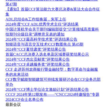
第47期
【通知】首届CCF算法能力大赛总决赛&算法大会合作征
集
ADL总结会&工作组换届，朱军上任
2024年度“CCF ADL优秀学术主任”评选结果
中国计算机学会关于期刊编辑部提交“计算领域高质量科
技期刊分级目录”调整意见表的通知
2024年“CCF最高科学技术奖”评选结果公告
智能语音与语言交互技术|CCF数图焦点 第45期
2024年“CCF夏培肃奖”评奖结果公告
首届CACC总决赛入选名单及区域赛获奖结果公示
2024年“CCF杰出贡献奖”评奖结果公告
2024年“CCF卓越服务奖”评奖结果公告
CCF 走进苏州农商银行暨金融转型：数字革命与金融服
务的未来活动
CCF数字赋能智能建筑可持续发展研讨会在CCF业务总部
举办
2024年“CCF博士学位论文激励计划”评选结果公告
CCCF 2024年第12期发布——“CNCC2024特邀报告”专题
2024CCF会士名单公布
最新会议