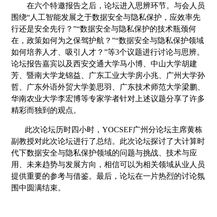
在六个特邀报告之后，论坛进入思辨环节。与会人员
围绕
“
人工智能发展之于数据安全与隐私保护，应效率先
行还是安全先行？
”“
数据安全与隐私保护的技术瓶颈何
在，政策如何为之保驾护航？
”“
数据安全与隐私保护领域
如何培养人才、吸引人才？
”
等
3
个议题进行讨论与思辨。
论坛报告嘉宾以及西安交通大学马小博、中山大学胡建
芳、暨南大学龙锦益、广东工业大学房小兆、广州大学孙
哲、广东外语外贸大学姜思羽、广东技术师范大学梁鹏、
华南农业大学李宏博等专家学者针对上述议题分享了许多
精彩而独到的观点
。
此次论坛历时四小时，
YOCSEF
广州分论坛主席黄栋
副教授对此次论坛进行了总结。
此次论坛探讨了大计算时
代下数据安全与隐私保护领域的问题与挑战、技术与应
用、未来趋势与发展方向，相信可以为相关领域从业人员
提供重要
的参考与借鉴。最后，论坛在一片热烈的讨论氛
围中圆满结束。