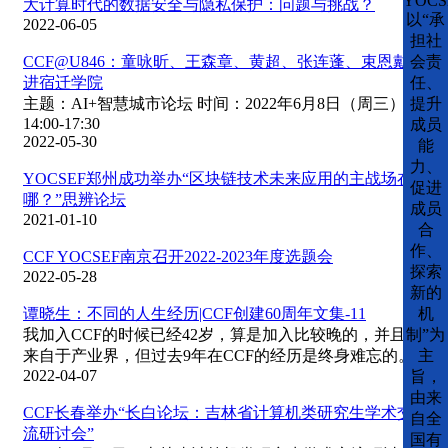
YOCS
大计算时代的数据安全与隐私保护：问题与挑战？
以“承
2022-06-05
担社
会责
CCF@U846：童咏昕、王森章、黄超、张连蓬、束恩戴走
任、
进宿迁学院
提升
主题：AI+智慧城市论坛 时间：2022年6月8日（周三）
14:00-17:30
成员
2022-05-30
能
力、
YOCSEF郑州成功举办“区块链技术未来应用的主战场在
促进
哪？”思辨论坛
成员
2021-01-10
合
作、
CCF YOCSEF南京召开2022-2023年度选题会
探索
2022-05-28
新的
机
谭晓生：不同的人生经历|CCF创建60周年文集-11
制”为
我加入CCF的时候已经42岁，算是加入比较晚的，并且是
主
来自于产业界，但过去9年在CCF的经历是终身难忘的。
2022-04-07
旨，
由来
CCF长春举办“长白论坛：吉林省计算机类研究生学术交
自全
流研讨会”
国有