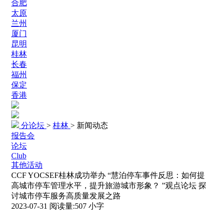
合肥
太原
兰州
厦门
昆明
桂林
长春
福州
保定
香港
分论坛
>
桂林
>
新闻动态
报告会
论坛
Club
其他活动
CCF YOCSEF桂林成功举办 “慧泊停车事件反思：如何提
高城市停车管理水平，提升旅游城市形象？ ”观点论坛 探
讨城市停车服务高质量发展之路
2023-07-31
阅读量:
507
小字