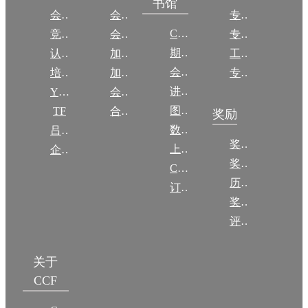
书馆
会议
会员简介
专委简介
CCCF
竞赛
会员权益
专委条例
期刊
认证
加入CCF
工作问答
会议
培训
加入CCF
专委名单
讲稿
YOCSEF
会员交费
图集
TF
合作伙伴
奖励
数图编审委员会
吕梁振兴
奖励动态
上传/发布作品
企智会
奖励目录
CCF DL Focus
历年获奖名单
订阅《计算》
奖项推荐
评奖条例
关于
CCF