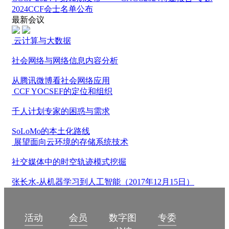
2024CCF会士名单公布
最新会议
云计算与大数据
社会网络与网络信息内容分析
从腾讯微博看社会网络应用
CCF YOCSEF的定位和组织
千人计划专家的困惑与需求
SoLoMo的本土化路线
展望面向云环境的存储系统技术
社交媒体中的时空轨迹模式挖掘
张长水-从机器学习到人工智能（2017年12月15日）
数字图
活动
会员
专委