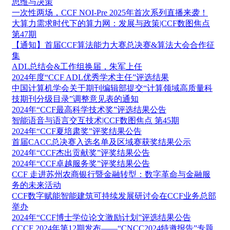
思维与决策
一次性两场，CCF NOI-Pre 2025年首次系列直播来袭！
大算力需求时代下的算力网：发展与政策|CCF数图焦点
第47期
【通知】首届CCF算法能力大赛总决赛&算法大会合作征
集
ADL总结会&工作组换届，朱军上任
2024年度“CCF ADL优秀学术主任”评选结果
中国计算机学会关于期刊编辑部提交“计算领域高质量科
技期刊分级目录”调整意见表的通知
2024年“CCF最高科学技术奖”评选结果公告
智能语音与语言交互技术|CCF数图焦点 第45期
2024年“CCF夏培肃奖”评奖结果公告
首届CACC总决赛入选名单及区域赛获奖结果公示
2024年“CCF杰出贡献奖”评奖结果公告
2024年“CCF卓越服务奖”评奖结果公告
CCF 走进苏州农商银行暨金融转型：数字革命与金融服
务的未来活动
CCF数字赋能智能建筑可持续发展研讨会在CCF业务总部
举办
2024年“CCF博士学位论文激励计划”评选结果公告
CCCF 2024年第12期发布——“CNCC2024特邀报告”专题