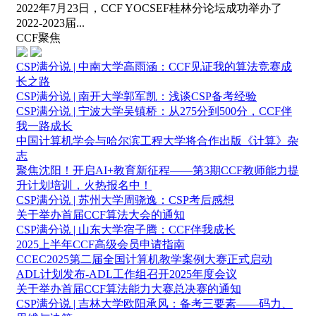
2022年7月23日，CCF YOCSEF桂林分论坛成功举办了
2022-2023届...
CCF聚焦
CSP满分说 | 中南大学高雨涵：CCF见证我的算法竞赛成
长之路
CSP满分说 | 南开大学郭军凯：浅谈CSP备考经验
CSP满分说 | 宁波大学吴镇桥：从275分到500分，CCF伴
我一路成长
中国计算机学会与哈尔滨工程大学将合作出版《计算》杂
志
聚焦沈阳！开启AI+教育新征程——第3期CCF教师能力提
升计划培训，火热报名中！
CSP满分说 | 苏州大学周骁逸：CSP考后感想
关于举办首届CCF算法大会的通知
CSP满分说 | 山东大学宿子腾：CCF伴我成长
2025上半年CCF高级会员申请指南
CCEC2025第二届全国计算机教学案例大赛正式启动
ADL计划发布-ADL工作组召开2025年度会议
关于举办首届CCF算法能力大赛总决赛的通知
CSP满分说 | 吉林大学欧阳承风：备考三要素——码力、