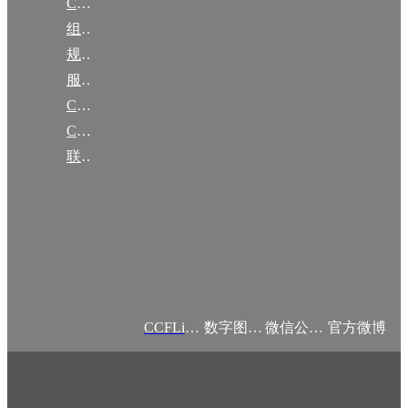
CCF简介
组织机构
规章
服务项目
CCF大事记
CCF创建60周年
联系我们
CCFLink APP
数字图书馆
微信公众号
官方微博