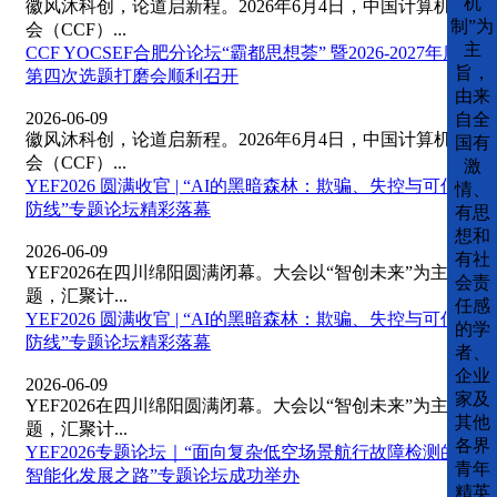
机
徽风沐科创，论道启新程。2026年6月4日，中国计算机学
制”为
会（CCF）...
主
CCF YOCSEF合肥分论坛“霸都思想荟” 暨2026-2027年度
旨，
第四次选题打磨会顺利召开
由来
2026-06-09
自全
徽风沐科创，论道启新程。2026年6月4日，中国计算机学
国有
会（CCF）...
激
YEF2026 圆满收官 | “AI的黑暗森林：欺骗、失控与可信
情、
防线”专题论坛精彩落幕
有思
想和
2026-06-09
有社
YEF2026在四川绵阳圆满闭幕。大会以“智创未来”为主
会责
题，汇聚计...
任感
YEF2026 圆满收官 | “AI的黑暗森林：欺骗、失控与可信
的学
防线”专题论坛精彩落幕
者、
企业
2026-06-09
家及
YEF2026在四川绵阳圆满闭幕。大会以“智创未来”为主
其他
题，汇聚计...
各界
YEF2026专题论坛｜“面向复杂低空场景航行故障检测的
青年
智能化发展之路”专题论坛成功举办
精英