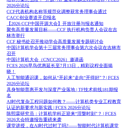
2026分论坛
CCF代表机构名称等规范化调整获常务理事会通过
CACC创业赛道开启报名
【2026 CCF中国开源大会】开放注册与报名通知
聚焦高质量发展目标——CCF 执行机构负责人会议在吉
林市举行
CCF 秘书处召开推动学会高质量发展专题研讨会
中国计算机学会第十三届常务理事会第六次会议在吉林市
召开
中国计算机大会（CNCC2026）邀请函
FCES 2026早鸟优惠延长至7月13日，精彩议程全面揭
晓！
人工智能通识课，如何从“开起来”走向“开得好”？| FCES
2026分论坛
具身智能普惠开发与深度产业落地 | TF技术前线181期报
名
AI时代复杂工程问题如何教？——计算机类专业工程教育
认证的新要求与新实践 | FCES 2026分论坛
陈熙霖研究员：计算机学科正迎来“涅槃时刻”？ | FCES
2026大会特邀报告重磅来袭
课堂讲授，在AI时代过时了吗?——智能时代计算机课堂