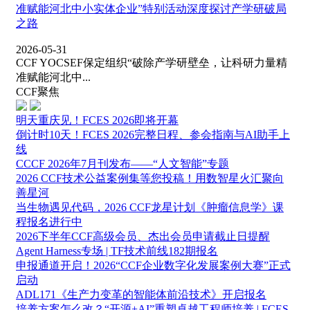
准赋能河北中小实体企业”特别活动深度探讨产学研破局
之路
2026-05-31
CCF YOCSEF保定组织“破除产学研壁垒，让科研力量精
准赋能河北中...
CCF聚焦
​明天重庆见！FCES 2026即将开幕
倒计时10天！FCES 2026完整日程、参会指南与AI助手上
线
CCCF 2026年7月刊发布——“人文智能”专题
2026 CCF技术公益案例集等您投稿！用数智星火汇聚向
善星河
当生物遇见代码，2026 CCF龙星计划《肿瘤信息学》课
程报名进行中
2026下半年CCF高级会员、杰出会员申请截止日提醒
Agent Harness专场 | TF技术前线182期报名
申报通道开启！2026“CCF企业数字化发展案例大赛”正式
启动
ADL171《生产力变革的智能体前沿技术》开启报名
培养方案怎么改？“开源+AI”重塑卓越工程师培养 | FCES