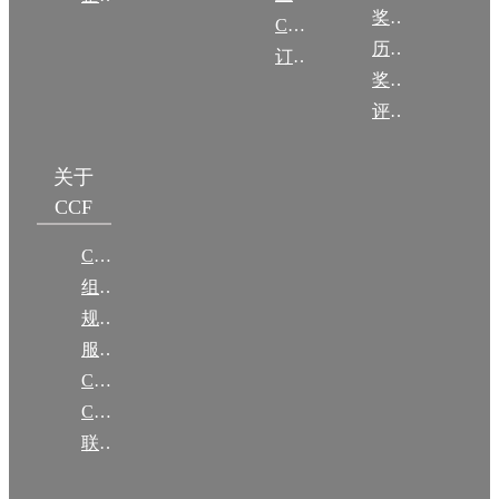
奖励目录
CCF DL Focus
历年获奖名单
订阅《计算》
奖项推荐
评奖条例
关于
CCF
CCF简介
组织机构
规章
服务项目
CCF大事记
CCF创建60周年
联系我们