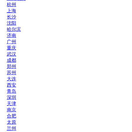
杭州
上海
长沙
沈阳
哈尔滨
济南
广州
重庆
武汉
成都
郑州
苏州
大连
西安
青岛
深圳
天津
南京
合肥
太原
兰州