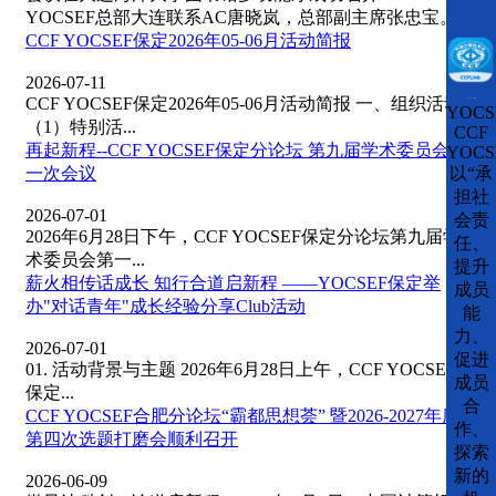
YOCSEF总部大连联系AC唐晓岚，总部副主席张忠宝。
CCF YOCSEF保定2026年05-06月活动简报
2026-07-11
CCF YOCSEF保定2026年05-06月活动简报 一、组织活动
CCFLink下载
YOCS
（1）特别活...
CCF
再起新程--CCF YOCSEF保定分论坛 第九届学术委员会第
YOCS
一次会议
以“承
担社
2026-07-01
会责
2026年6月28日下午，CCF YOCSEF保定分论坛第九届学
任、
术委员会第一...
提升
薪火相传话成长 知行合道启新程 ——YOCSEF保定举
成员
办"对话青年"成长经验分享Club活动
能
力、
2026-07-01
促进
01. 活动背景与主题 2026年6月28日上午，CCF YOCSEF
成员
保定...
合
CCF YOCSEF合肥分论坛“霸都思想荟” 暨2026-2027年度
作、
第四次选题打磨会顺利召开
探索
新的
2026-06-09