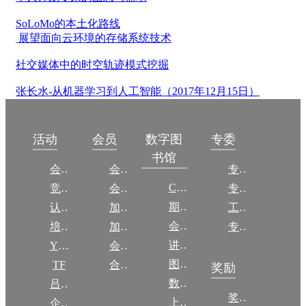
SoLoMo的本土化路线
展望面向云环境的存储系统技术
社交媒体中的时空轨迹模式挖掘
张长水-从机器学习到人工智能（2017年12月15日）
数字图
活动
会员
专委
书馆
会议
会员简介
专委简介
CCCF
竞赛
会员权益
专委条例
期刊
认证
加入CCF
工作问答
会议
培训
加入CCF
专委名单
讲稿
YOCSEF
会员交费
图集
TF
合作伙伴
奖励
数图编审委员会
吕梁振兴
奖励动态
上传/发布作品
企智会