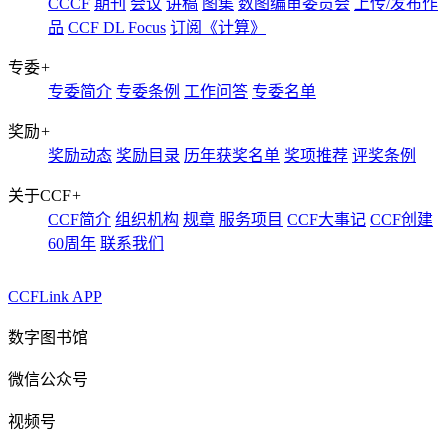
CCCF
期刊
会议
讲稿
图集
数图编审委员会
上传/发布作
品
CCF DL Focus
订阅《计算》
专委
+
专委简介
专委条例
工作问答
专委名单
奖励
+
奖励动态
奖励目录
历年获奖名单
奖项推荐
评奖条例
关于CCF
+
CCF简介
组织机构
规章
服务项目
CCF大事记
CCF创建
60周年
联系我们
CCFLink APP
数字图书馆
微信公众号
视频号