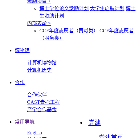
激励项目
>
博士学位论文激励计划
大学生启航计划
博士
生资助计划
内部表彰
>
CCF年度志愿者（贡献类）
CCF年度志愿者
（服务类）
博物馆
计算机博物馆
计算机历史
合作
合作伙伴
CAST青托工程
产学合作基金
常用导航
+
党建
English
党建首页