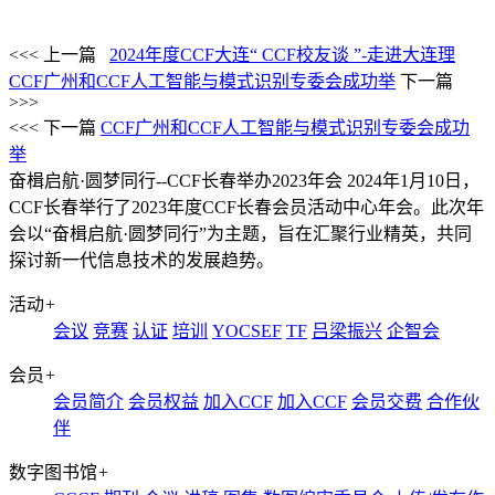
<<< 上一篇
2024年度CCF大连“ CCF校友谈 ”-走进大连理
CCF广州和CCF人工智能与模式识别专委会成功举
下一篇
>>>
<<< 下一篇
CCF广州和CCF人工智能与模式识别专委会成功
举
奋楫启航·圆梦同行--CCF长春举办2023年会
2024年1月10日，
CCF长春举行了2023年度CCF长春会员活动中心年会。此次年
会以“奋楫启航·圆梦同行”为主题，旨在汇聚行业精英，共同
探讨新一代信息技术的发展趋势。
活动
+
会议
竞赛
认证
培训
YOCSEF
TF
吕梁振兴
企智会
会员
+
会员简介
会员权益
加入CCF
加入CCF
会员交费
合作伙
伴
数字图书馆
+