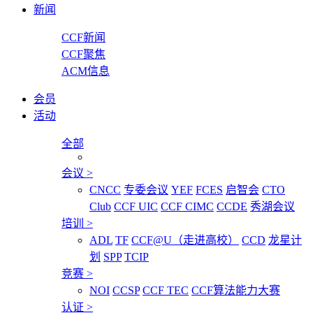
新闻
CCF新闻
CCF聚焦
ACM信息
会员
活动
全部
会议
>
CNCC
专委会议
YEF
FCES
启智会
CTO
Club
CCF UIC
CCF CIMC
CCDE
秀湖会议
培训
>
ADL
TF
CCF@U（走进高校）
CCD
龙星计
划
SPP
TCIP
竞赛
>
NOI
CCSP
CCF TEC
CCF算法能力大赛
认证
>