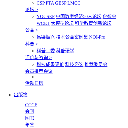
CSP
PTA
GESP
LMCC
论坛
>
YOCSEF
中国数字经济50人论坛
企智会
WCET
大模型论坛
科学教育创新论坛
公益
>
吕梁振兴
技术公益案例集
NOI-Pre
科普
>
科普工委
科普研学
评价与咨询
>
科技成果评价
科技咨询
推荐委员会
会员推荐会议
活动日历
出版物
CCCF
会刊
图书
年鉴