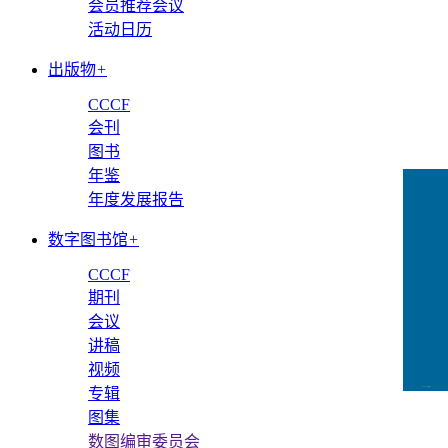
会员推荐会议
活动日历
出版物
+
CCCF
会刊
图书
年鉴
年度发展报告
数字图书馆
+
CCCF
期刊
会议
讲稿
视频
专辑
CCFLink下载
图集
数图编审委员会