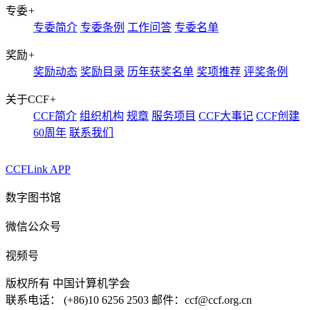
专委
+
专委简介
专委条例
工作问答
专委名单
奖励
+
奖励动态
奖励目录
历年获奖名单
奖项推荐
评奖条例
关于CCF
+
CCF简介
组织机构
规章
服务项目
CCF大事记
CCF创建
60周年
联系我们
CCFLink APP
数字图书馆
微信公众号
视频号
版权所有 中国计算机学会
联系电话： (+86)10 6256 2503 邮件：ccf@ccf.org.cn