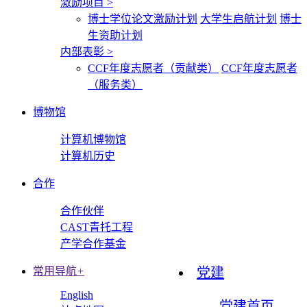
激励项目
>
博士学位论文激励计划
大学生启航计划
博士
生资助计划
内部表彰
>
CCF年度志愿者（贡献类）
CCF年度志愿者
（服务类）
博物馆
计算机博物馆
计算机历史
合作
合作伙伴
CAST青托工程
产学合作基金
常用导航
+
党建
English
党建首页