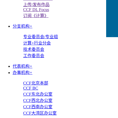
上传/发布作品
CCF DL Focus
订阅《计算》
分支机构
+
专业委员会/专业组
CCFLink下载
计算+行业分会
技术委员会
工作委员会
代表机构
+
办事机构
+
CCF北京本部
CCF BC
CCF东北办公室
CCF西北办公室
CCF西南办公室
CCF大湾区办公室