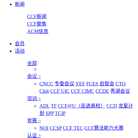
新闻
CCF新闻
CCF聚焦
ACM信息
会员
活动
全部
会议
>
CNCC
专委会议
YEF
FCES
启智会
CTO
Club
CCF UIC
CCF CIMC
CCDE
秀湖会议
培训
>
ADL
TF
CCF@U（走进高校）
CCD
龙星计
划
SPP
TCIP
竞赛
>
NOI
CCSP
CCF TEC
CCF算法能力大赛
认证
>