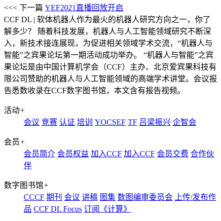
<<< 下一篇
YEF2021直播回放开启
CCF DL | 软体机器人作为最火的机器人研究方向之一，你了
解多少？
随着科技发展，机器人与人工智能领域研究不断深
入，新技术接连展现，为促进相关领域学术交流，“机器人与
智能”之宾果论坛第一期活动成功举办。 “机器人与智能”之宾
果论坛是由中国计算机学会（CCF）主办、北京爱宾果科技有
限公司赞助的机器人与人工智能领域的高端学术讲堂。会议报
告悉数收录在CCF数字图书馆，本文含有报告视频。
活动
+
会议
竞赛
认证
培训
YOCSEF
TF
吕梁振兴
企智会
会员
+
会员简介
会员权益
加入CCF
加入CCF
会员交费
合作伙
伴
数字图书馆
+
CCCF
期刊
会议
讲稿
图集
数图编审委员会
上传/发布作
品
CCF DL Focus
订阅《计算》