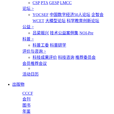
CSP
PTA
GESP
LMCC
论坛
>
YOCSEF
中国数字经济50人论坛
企智会
WCET
大模型论坛
科学教育创新论坛
公益
>
吕梁振兴
技术公益案例集
NOI-Pre
科普
>
科普工委
科普研学
评价与咨询
>
科技成果评价
科技咨询
推荐委员会
会员推荐会议
活动日历
出版物
CCCF
会刊
图书
年鉴