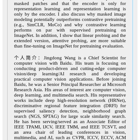
masked patches and that the encoder is only for
representation learning and representation learning is
only by the encoder. I also discuss why masked image
modeling potentially outperforms contrastive pretraining
(e.g., SimCLR, MoCo) and why contrastive learning
performs on par with supervised pretraining on
ImageNet. In addition, I show that linear probing and the
extended version, attentive probing, are more suitable
than fine-tuning on ImageNet for pretraining evaluation.
个人简介：Jingdong Wang is a Chief Scientist for
computer vision with Baidu. His team is focusing on
conducting product-driven and cutting-edge computer
vision/deep learning/AI research and developing
practical computer vision applications. Before joining
Baidu, he was a Senior Principal Researcher at Microsoft
Research Asia. His areas of interest are computer vision,
deep learning, and multimedia search. His representative
works include deep high-resolution network (HRNet),
discriminative regional feature integration (DRFI) for
supervised saliency detection, neighborhood graph
search (NGS, SPTAG) for large scale similarity search.
He has been serving/served as an Associate Editor of
IEEE TPAMI, IJCV, IEEE TMM, and IEEE TCSVT, and
an area chair of leading conferences in vision,
multimedia, and AI, such as CVPR, ICCV, ECCV, ACM