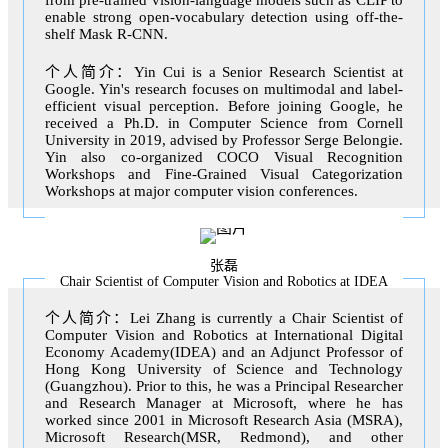
enable strong open-vocabulary detection using off-the-
shelf Mask R-CNN.
个人简介：Yin Cui is a Senior Research Scientist at
Google. Yin's research focuses on multimodal and label-
efficient visual perception. Before joining Google, he
received a Ph.D. in Computer Science from Cornell
University in 2019, advised by Professor Serge Belongie.
Yin also co-organized COCO Visual Recognition
Workshops and Fine-Grained Visual Categorization
Workshops at major computer vision conferences.
张磊
Chair Scientist of Computer Vision and Robotics at IDEA
个人简介：Lei Zhang is currently a Chair Scientist of
Computer Vision and Robotics at International Digital
Economy Academy(IDEA) and an Adjunct Professor of
Hong Kong University of Science and Technology
(Guangzhou). Prior to this, he was a Principal Researcher
and Research Manager at Microsoft, where he has
worked since 2001 in Microsoft Research Asia (MSRA),
Microsoft Research(MSR, Redmond), and other