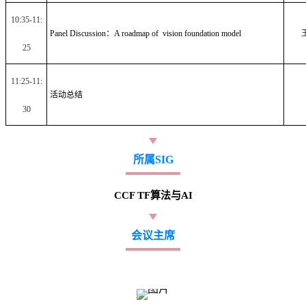
10:35-11:
Panel Discussion
：A roadmap of vision foundation model
25
11:25-11:
活动总结
30
所属SIG
CCF TF算法与AI
会议主席