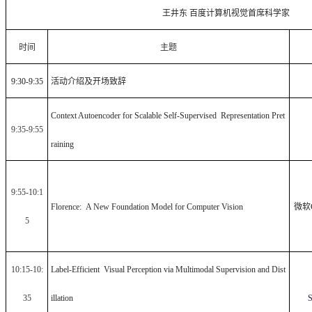
王井东 百度计算机视觉首席科学家
时间
主题
9:30-9:35
活动介绍及开场致辞
Context Autoencoder for Scalable Self-Supervised Representation Pret
9:35-9:55
raining
9:55-10:1
Florence: A New Foundation Model for Computer Vision
微软
5
10:15-10:
Label-Efficient Visual Perception via Multimodal Supervision and Dist
35
illation
S