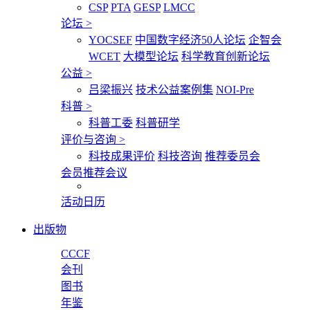
CSP
PTA
GESP
LMCC
论坛
>
YOCSEF
中国数字经济50人论坛
企智会
WCET
大模型论坛
科学教育创新论坛
公益
>
吕梁振兴
技术公益案例集
NOI-Pre
科普
>
科普工委
科普研学
评价与咨询
>
科技成果评价
科技咨询
推荐委员会
会员推荐会议
活动日历
出版物
CCCF
会刊
图书
年鉴