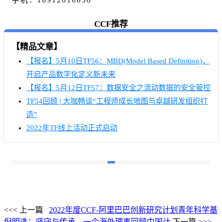
手机：18912616058
CCF推荐
【精品文章】
【报名】5月10日TF56：MBD(Model Based Definition)，
开启产品数字化定义新未来
【报名】5月12日TF57：数据安全之流动数据的安全管控
TF54回顾 | 大咖畅谈“工程师成长地图与卓越研发组织打
造”
2022年TF线上活动正式启动
<<< 上一篇
2022年度CCF-阿里巴巴创新研究计划青年科学基
倪明选：坚守与传承，一个海外理事回顾中国计
下一篇 >>>