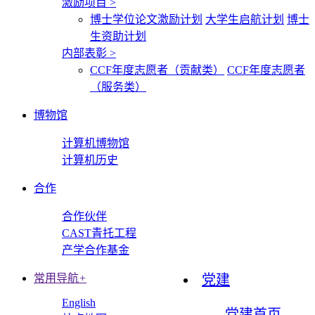
激励项目
>
博士学位论文激励计划
大学生启航计划
博士
生资助计划
内部表彰
>
CCF年度志愿者（贡献类）
CCF年度志愿者
（服务类）
博物馆
计算机博物馆
计算机历史
合作
合作伙伴
CAST青托工程
产学合作基金
常用导航
+
党建
English
党建首页