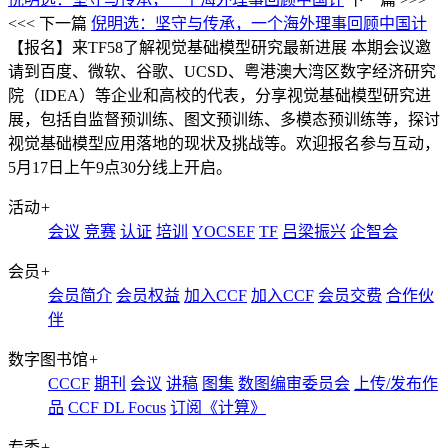
<<< 下一篇
倪明选：坚守与传承，一个海外理事回顾中国计
【报名】来TF58了解视觉基础模型研究最新进展
本期会议邀
请到百度、微软、谷歌、UCSD、粤港澳大湾区数字经济研究
院（IDEA）等企业和高校的代表，分享视觉基础模型研究进
展，包括自监督预训练、图文预训练、多模态预训练等，探讨
视觉基础模型应用落地的现状及挑战等。欢迎报名参与互动，
5月17日上午9点30分线上开启。
活动
+
会议
竞赛
认证
培训
YOCSEF
TF
吕梁振兴
企智会
会员
+
会员简介
会员权益
加入CCF
加入CCF
会员交费
合作伙
伴
数字图书馆
+
CCCF
期刊
会议
讲稿
图集
数图编审委员会
上传/发布作
品
CCF DL Focus
订阅《计算》
专委
+