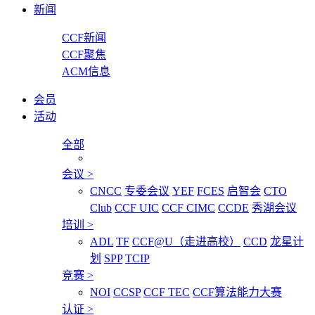
新闻
CCF新闻
CCF聚焦
ACM信息
会员
活动
全部
会议
>
CNCC
专委会议
YEF
FCES
启智会
CTO
Club
CCF UIC
CCF CIMC
CCDE
秀湖会议
培训
>
ADL
TF
CCF@U（走进高校）
CCD
龙星计
划
SPP
TCIP
竞赛
>
NOI
CCSP
CCF TEC
CCF算法能力大赛
认证
>