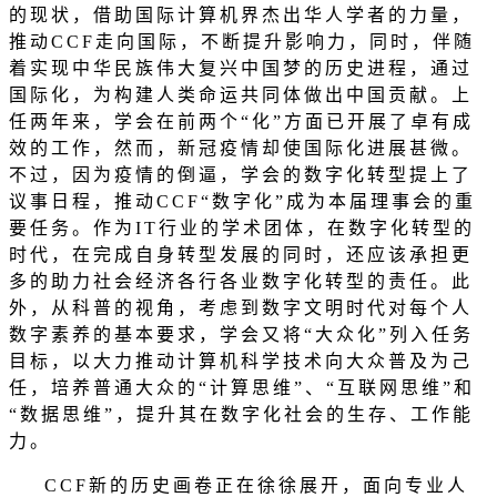
的现状，借助国际计算机界杰出华人学者的力量，
推动
CCF
走向国际，不断提升影响力，同时，伴随
着实现中华民族伟大复兴中国梦的历史进程，通过
国际化，为构建人类命运共同体做出中国贡献。上
任两年来，学会在前两个
“
化
”
方面已开展了卓有成
效的工作，然而，新冠疫情却使国际化进展甚微。
不过，因为疫情的倒逼，学会的数字化转型提上了
议事日程，推动
CCF“
数字化
”
成为本届理事会的重
要任务。作为
IT
行业的学术团体，在数字化转型的
时代，在完成自身转型发展的同时，还应该承担更
多的助力社会经济各行各业数字化转型的责任。此
外，从科普的视角，考虑到数字文明时代对每个人
数字素养的基本要求，学会又将
“
大众化
”
列入任务
目标，以大力推动计算机科学技术向大众普及为己
任，培养普通大众的
“
计算思维
”
、
“
互联网思维
”
和
“
数据思维
”
，提升其在数字化社会的生存、工作能
力。
CCF
新的历史画卷正在徐徐展开，面向专业人