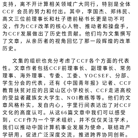
支持，离不开计算相关领域广大同行，特别是全体
CCF
会员的努力和付出。其中，李国杰、郑纬民、
高文三位前理事长和杜子德前秘书长更是功不可
没，作为
CCF
改革的核心人物、推动者和操盘手，
为
CCF
发展做出了历史性贡献。他们均为文集撰写
了文章，从亲历者的视角回忆了那一段辉煌的改革
历史。
文集的组织也充分考虑了
CCF
各个方面的代表
性。文章作者包括
CCF
前理事长、副理事长、常务
理事、海外理事、专委、工委、
YOCSEF
、分部、
学生分会的代表，还有《中国青年报》记者、
CCF
教育扶贫对应的吕梁山区小学校长、
CCF
走进高校
的受益者藏族女大学生、
NOI
教练等等。他们的文
章风格朴实，发自内心，字里行间表达出了对
CCF
文化的高度认可。从这
66
篇文章中我们可以感受
到，
CCF
作为一个学术组织，并不仅仅关注学术，
我们以推动中国计算机事业发展为使命，联结政产
学研用，促进广泛深度交流，推进跨界协同创新。