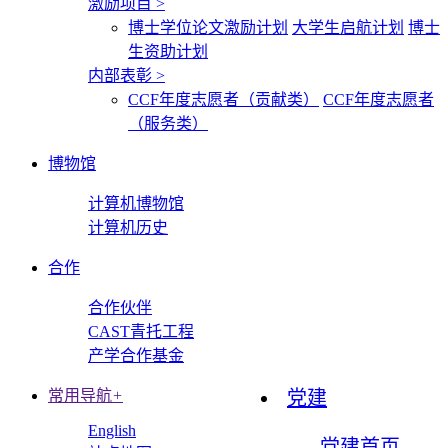
激励项目
>
博士学位论文激励计划
大学生启航计划
博士
生资助计划
内部表彰
>
CCF年度志愿者（贡献类）
CCF年度志愿者
（服务类）
博物馆
计算机博物馆
计算机历史
合作
合作伙伴
CAST青托工程
产学合作基金
常用导航
+
党建
English
党建首页