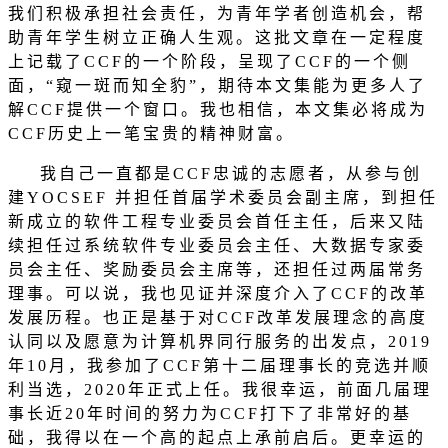
我们积极承担社会责任，为青年学者创造机会，帮
助青年学生树立正确人生观。这批文章在一定程度
上记载了
CCF
的一个阶段，呈现了
CCF
的一个侧
面，
“
窥一斑而知全豹
”
，期待本文集能为更多人了
解
CCF
提供一个窗口。我也相信，本文集必将成为
CCF
历史上一笔宝贵的精神财富。
我自己一直都是
CCF
忠诚的志愿者，从参与创
建
YOCSEF
并担任首届学术委员会副主席，到担任
新成立的软件工程专业委员会首任主任，后来又陆
续担任过系统软件专业委员会主任、大数据专家委
员会主任、奖励委员会主席等，还担任过两届常务
理事。可以说，我也见证并深度介入了
CCF
的改革
发展历程。也正是基于对
CCF
改革发展理念的高度
认同以及愿意为计算机界同行服务的出发点，
2019
年
10
月，我参加了
CCF
第十二届理事长的竞选并顺
利当选，
2020
年正式上任。我很幸运，前面几届理
事长近
20
年时间的努力为
CCF
打下了非常好的基
础，我得以在一个高的起点上承前启后。更幸运的