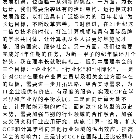
发展机遇，也面临一系列新的挑战。一方面，为长
远计，我们需要沿袭既有的治理架构、运行模式和
发展路径，以打造具有广泛影响力的
“
百年老店
”
为
长远目标，不断改革完善，与时俱进，在
21
世纪这
个信息技术的时代，打造计算机领域具有国际品牌
的学术共同体，让计算机从业人员更好地施展才
能、服务国家、服务社会。另一方面，我们也需要
完成好
4
年任期的任务，为新一甲子的纪年循环开个
好头。我在理事长就职典礼上，提到本届理事会的
三个目标：
“
企业化
”
、
“
行业化
”
和
“
国际化
”
，一是
针对
CCF
在服务产业界会员以及相关企业方面存在
的短板，需要进一步开拓思路、结合实际需求，为
IT
企业提供有价值、有深度的服务，实现
CCF
在学
术界和产业界的平衡发展；二是面向计算无处不
在、计算赋能万物的时代，面向数字化转型的历史
大势，需要加强与别的行业领域的合作融合，加强
交叉研究和行业应用研究，实施
“
计算
+”
战略，扩大
CCF
和计算学科向其他行业领域的溢出效应，提高
学会的影响力；三是针对
CCF
在国际上还比较弱小