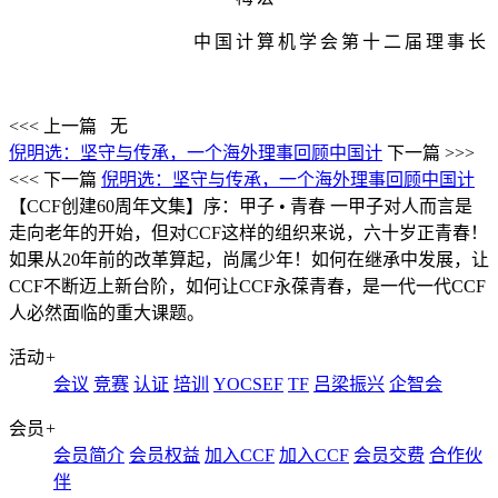
中国计算机学会第十二届理事长
<<< 上一篇
无
倪明选：坚守与传承，一个海外理事回顾中国计
下一篇 >>>
<<< 下一篇
倪明选：坚守与传承，一个海外理事回顾中国计
【CCF创建60周年文集】序：甲子 • 青春
一甲子对人而言是
走向老年的开始，但对CCF这样的组织来说，六十岁正青春！
如果从20年前的改革算起，尚属少年！如何在继承中发展，让
CCF不断迈上新台阶，如何让CCF永葆青春，是一代一代CCF
人必然面临的重大课题。
活动
+
会议
竞赛
认证
培训
YOCSEF
TF
吕梁振兴
企智会
会员
+
会员简介
会员权益
加入CCF
加入CCF
会员交费
合作伙
伴