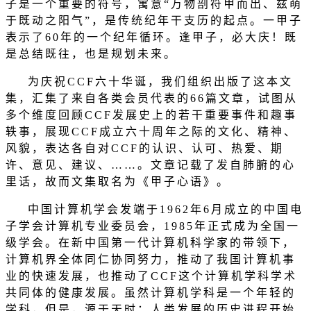
子是一个重要的符号，寓意
“
万物剖符甲而出、兹萌
于既动之阳气
”
，是传统纪年干支历的起点。一甲子
表示了
60
年的一个纪年循环。逢甲子，必大庆！既
是总结既往，也是规划未来。
为庆祝
CCF
六十华诞，我们组织出版了这本文
集，汇集了来自各类会员代表的
66
篇文章，试图从
多个维度回顾
CCF
发展史上的若干重要事件和趣事
轶事，展现
CCF
成立六十周年之际的文化、精神、
风貌，表达各自对
CCF
的认识、认可、热爱、期
许、意见、建议、
……
。文章记载了发自肺腑的心
里话，故而文集取名为《甲子心语》。
中国计算机学会发端于
1962
年
6
月成立的中国电
子学会计算机专业委员会，
1985
年正式成为全国一
级学会。在新中国第一代计算机科学家的带领下，
计算机界全体同仁协同努力，推动了我国计算机事
业的快速发展，也推动了
CCF
这个计算机学科学术
共同体的健康发展。虽然计算机学科是一个年轻的
学科，但是，源于天时：人类发展的历史进程开始