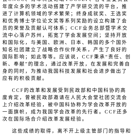
年度众多的学术活动搭建了产学研交流的平台，推
进了计算机领域的学术繁荣；终身成就奖、王选奖
和优秀博士学位论文奖等系列奖励的设立构建了会
员的荣誉及贡献认可体系；
CCF
业务总部暨学术交
流中心落户苏州，拓宽了学会发展空间；坚持开放
和国际化，与美国、欧洲、日本、韩国的多个国外
知名社团建立了战略合作伙伴关系，产生了良好的
国际影响；如此等等。应该说，
CCF
秉承
“
责任、创
新、奉献
”
的理念，通过改革开放，在发展和完善自
身的同时，为推动我国科技发展和社会进步做出了
应有的积极贡献。
CCF
的改革和发展受到民政部和中国科协的高
度肯定，曾被民政部邀请在人民大会堂社团交流会
上介绍改革经验，被中国科协称为学会改革开放的
一面旗帜，成为我国学会改革的先行者。
CCF
还多
次在国际场合介绍改革发展经验。
这些成绩的取得，离不开上级主管部门的指导和