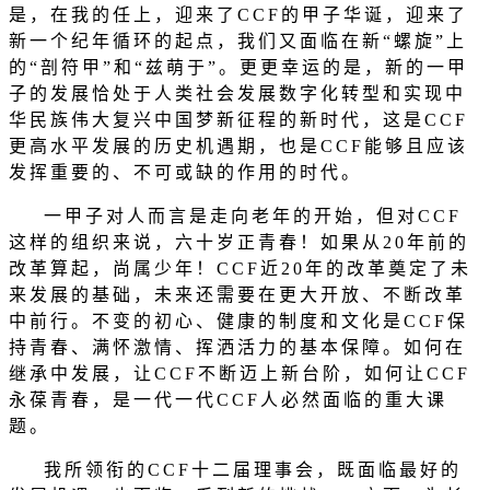
是，在我的任上，迎来了
CCF
的甲子华诞，迎来了
新一个纪年循环的起点，我们又面临在新
“
螺旋
”
上
的
“
剖符甲
”
和
“
兹萌于
”
。更更幸运的是，新的一甲
子的发展恰处于人类社会发展数字化转型和实现中
华民族伟大复兴中国梦新征程的新时代，这是
CCF
更高水平发展的历史机遇期，也是
CCF
能够且应该
发挥重要的、不可或缺的作用的时代。
一甲子对人而言是走向老年的开始，但对
CCF
这样的组织来说，六十岁正青春！如果从
20
年前的
改革算起，尚属少年！
CCF
近
20
年的改革奠定了未
来发展的基础，未来还需要在更大开放、不断改革
中前行。不变的初心、健康的制度和文化是
CCF
保
持青春、满怀激情、挥洒活力的基本保障。如何在
继承中发展，让
CCF
不断迈上新台阶，如何让
CCF
永葆青春，是一代一代
CCF
人必然面临的重大课
题。
我所领衔的
CCF
十二届理事会，既面临最好的