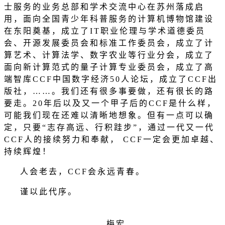
士服务的业务总部和学术交流中心在苏州落成启
用，面向全国青少年科普服务的计算机博物馆建设
在东阳奠基，成立了
IT
职业伦理与学术道德委员
会、开源发展委员会和标准工作委员会，成立了计
算艺术、计算法学、数字农业等行业分会，成立了
面向新计算范式的量子计算专业委员会，成立了高
端智库
CCF
中国数字经济
50
人论坛，成立了
CCF
出
版社，
……
。我们还有很多事要做，还有很长的路
要走。
20
年后以及又一个甲子后的
CCF
是什么样，
可能我们现在还难以清晰地想象。但有一点可以确
定，只要
“
志存高远、行积跬步
”
，通过一代又一代
CCF
人的接续努力和奉献，
CCF
一定会更加卓越、
持续辉煌！
人会老去，
CCF
会永远青春。
谨以此代序。
梅宏