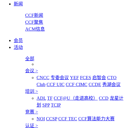
新闻
CCF新闻
CCF聚焦
ACM信息
会员
活动
全部
会议
>
CNCC
专委会议
YEF
FCES
启智会
CTO
Club
CCF UIC
CCF CIMC
CCDE
秀湖会议
培训
>
ADL
TF
CCF@U（走进高校）
CCD
龙星计
划
SPP
TCIP
竞赛
>
NOI
CCSP
CCF TEC
CCF算法能力大赛
认证
>