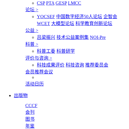
CSP
PTA
GESP
LMCC
论坛
>
YOCSEF
中国数字经济50人论坛
企智会
WCET
大模型论坛
科学教育创新论坛
公益
>
吕梁振兴
技术公益案例集
NOI-Pre
科普
>
科普工委
科普研学
评价与咨询
>
科技成果评价
科技咨询
推荐委员会
会员推荐会议
活动日历
出版物
CCCF
会刊
图书
年鉴