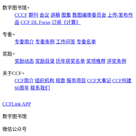
数字图书馆
+
CCCF
期刊
会议
讲稿
图集
数图编审委员会
上传/发布作
品
CCF DL Focus
订阅《计算》
专委
+
专委简介
专委条例
工作问答
专委名单
奖励
+
奖励动态
奖励目录
历年获奖名单
奖项推荐
评奖条例
关于CCF
+
CCF简介
组织机构
规章
服务项目
CCF大事记
CCF创建
60周年
联系我们
CCFLink APP
数字图书馆
微信公众号