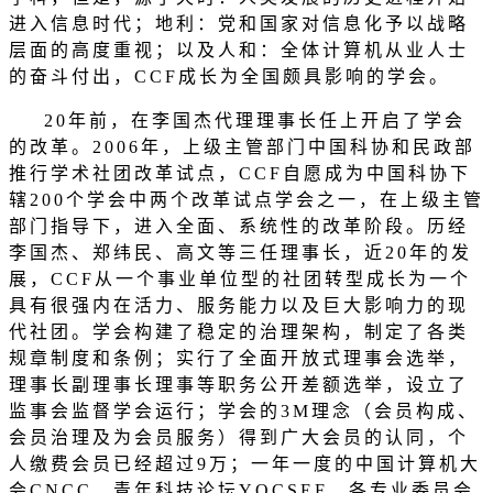
进入信息时代；地利：党和国家对信息化予以战略
层面的高度重视；以及人和：全体计算机从业人士
的奋斗付出，
CCF
成长为全国颇具影响的学会。
20
年前，在李国杰代理理事长任上开启了学会
的改革。
2006
年，上级主管部门中国科协和民政部
推行学术社团改革试点，
CCF
自愿成为中国科协下
辖
200
个学会中两个改革试点学会之一，在上级主管
部门指导下，进入全面、系统性的改革阶段。历经
李国杰、郑纬民、高文等三任理事长，近
20
年的发
展，
CCF
从一个事业单位型的社团转型成长为一个
具有很强内在活力、服务能力以及巨大影响力的现
代社团。学会构建了稳定的治理架构，制定了各类
规章制度和条例；实行了全面开放式理事会选举，
理事长副理事长理事等职务公开差额选举，设立了
监事会监督学会运行；学会的
3M
理念（会员构成、
会员治理及为会员服务）得到广大会员的认同，个
人缴费会员已经超过
9
万；一年一度的中国计算机大
会
CNCC
、青年科技论坛
YOCSEF
、各专业委员会