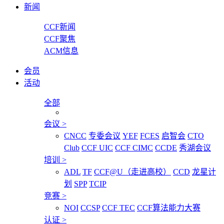
新闻
CCF新闻
CCF聚焦
ACM信息
会员
活动
全部
会议
>
CNCC
专委会议
YEF
FCES
启智会
CTO
Club
CCF UIC
CCF CIMC
CCDE
秀湖会议
培训
>
ADL
TF
CCF@U（走进高校）
CCD
龙星计
划
SPP
TCIP
竞赛
>
NOI
CCSP
CCF TEC
CCF算法能力大赛
认证
>