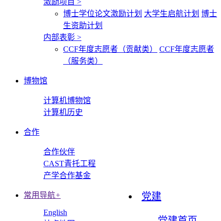
激励项目
>
博士学位论文激励计划
大学生启航计划
博士
生资助计划
内部表彰
>
CCF年度志愿者（贡献类）
CCF年度志愿者
（服务类）
博物馆
计算机博物馆
计算机历史
合作
合作伙伴
CAST青托工程
产学合作基金
常用导航
+
党建
English
党建首页