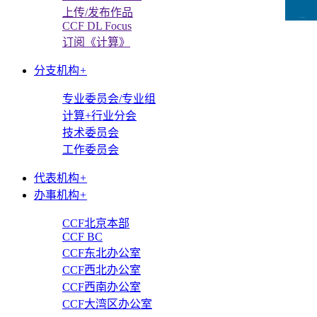
上传/发布作品
CCFLink下载
CCF DL Focus
订阅《计算》
分支机构
+
专业委员会/专业组
计算+行业分会
技术委员会
工作委员会
代表机构
+
办事机构
+
CCF北京本部
CCF BC
CCF东北办公室
CCF西北办公室
CCF西南办公室
CCF大湾区办公室