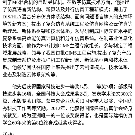
制了M6混合机的自动寻优机。在数字仿真技术方面，他提出
了仿真语言新结构、新算法及并行仿真工程新模式；提出了
DIS/HLA混合分布仿真体系结构、面向问题语言输入的支撑环
境等新方案；提出了复杂仿真系统工程及仿真网格及云仿真等
新理念、新体系框架和技术体系；领导研制成国际先进水平的
复杂系统高效能仿真计算机和分布仿真系统。在制造业信息化
技术方面，他作为863计划CIMS主题专家组长，参与制定了领
域发展战略，领导了我国首批CIMS工程实施,提出了复杂产品
集成制造系统及虚拟样机工程新理念、新体系框架和技术体
系。他领导团队在国际上率先提出了云制造模式、技术体系、
业态及制造云体系架构等。
他先后获得国家科技进步一等奖1项、二等奖3项；部级科
技进步奖16项，全国科技大会成果奖2项；发表学术论文300余
篇，出版专著14部。获中央企业优秀归国留学人员奖，全国优
秀科技工作者等奖励。2012年，他获得国际建模仿真学会终身
成就奖，成为亚洲唯一的一位该奖获得者，也是国际建模仿真
学会60年来的第8位终身成就奖获得者。
活动
+