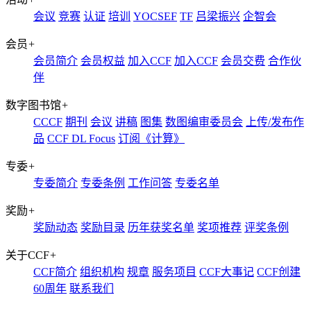
会议
竞赛
认证
培训
YOCSEF
TF
吕梁振兴
企智会
会员
+
会员简介
会员权益
加入CCF
加入CCF
会员交费
合作伙
伴
数字图书馆
+
CCCF
期刊
会议
讲稿
图集
数图编审委员会
上传/发布作
品
CCF DL Focus
订阅《计算》
专委
+
专委简介
专委条例
工作问答
专委名单
奖励
+
奖励动态
奖励目录
历年获奖名单
奖项推荐
评奖条例
关于CCF
+
CCF简介
组织机构
规章
服务项目
CCF大事记
CCF创建
60周年
联系我们