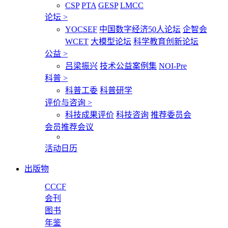
CSP
PTA
GESP
LMCC
论坛
>
YOCSEF
中国数字经济50人论坛
企智会
WCET
大模型论坛
科学教育创新论坛
公益
>
吕梁振兴
技术公益案例集
NOI-Pre
科普
>
科普工委
科普研学
评价与咨询
>
科技成果评价
科技咨询
推荐委员会
会员推荐会议
活动日历
出版物
CCCF
会刊
图书
年鉴