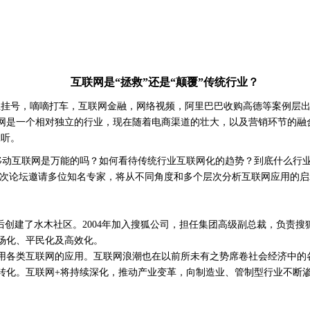
互联网是“拯救”还是“颠覆”传统行业？
网上挂号，嘀嘀打车，互联网金融，网络视频，阿里巴巴收购高德等案例层
网是一个相对独立的行业，现在随着电商渠道的壮大，以及营销环节的融合
耸听。
/移动互联网是万能的吗？如何看待传统行业互联网化的趋势？到底什么行
次论坛邀请多位知名专家，将从不同角度和多个层次分析互联网应用的启示
后创建了水木社区。2004年加入搜狐公司，担任集团高级副总裁，负责搜
场化、平民化及高效化。
使用各类互联网的应用。互联网浪潮也在以前所未有之势席卷社会经济中的
转化。互联网+将持续深化，推动产业变革，向制造业、管制型行业不断