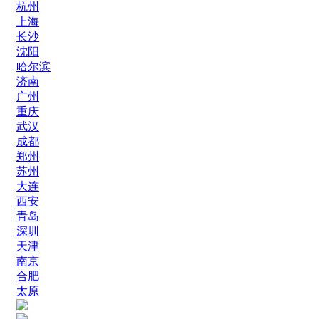
杭州
上海
长沙
沈阳
哈尔滨
济南
广州
重庆
武汉
成都
郑州
苏州
大连
西安
青岛
深圳
天津
南京
合肥
太原