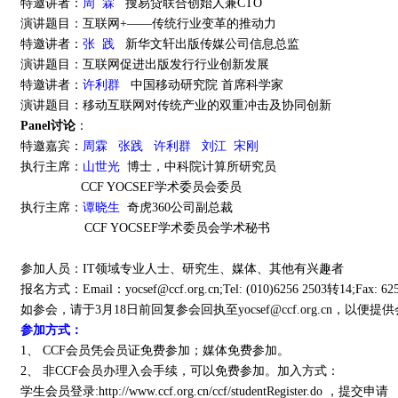
特邀讲者：
周 霖
搜易贷联合创始人兼CTO
演讲题目：互联网+——传统行业变革的推动力
特邀讲者：
张 践
新华文轩出版传媒公司信息总监
演讲题目：互联网促进出版发行行业创新发展
特邀讲者：
许利群
中国移动研究院 首席科学家
演讲题目：移动互联网对传统产业的双重冲击及协同创新
Panel讨论
：
特邀嘉宾：
周霖 张践 许利群 刘江 宋刚
执行主席：
山世光
博士，中科院计算所研究员
CCF YOCSEF学术委员会委员
执行主席：
谭晓生
奇虎360公司副总裁
CCF YOCSEF学术委员会学术秘书
参加人员：IT领域专业人士、研究生、媒体、其他有兴趣者
报名方式：Email：yocsef@ccf.org.cn;Tel: (010)6256 2503转14;Fax: 625
如参会，请于3月18日前回复参会回执至yocsef@ccf.org.cn，以便提
参加方式：
1、 CCF会员凭会员证免费参加；媒体免费参加。
2、 非CCF会员办理入会手续，可以免费参加。加入方式：
学生会员登录:http://www.ccf.org.cn/ccf/studentRegister.do ，提交申请