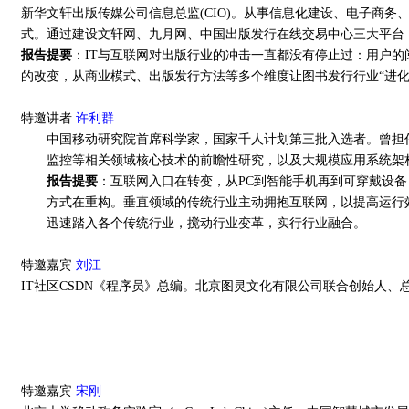
新华文轩出版传媒公司信息总监(CIO)。从事信息化建设、电子商
式。通过建设文轩网、九月网、中国出版发行在线交易中心三大平台
报告提要
：IT与互联网对出版行业的冲击一直都没有停止过：用户
的改变，从商业模式、出版发行方法等多个维度让图书发行行业“进化
特邀讲者
许利群
中国移动研究院首席科学家，国家千人计划第三批入选者。曾担
监控等相关领域核心技术的前瞻性研究，以及大规模应用系统架构
报告提要
：互联网入口在转变，从PC到智能手机再到可穿戴设备
方式在重构。垂直领域的传统行业主动拥抱互联网，以提高运行
迅速踏入各个传统行业，搅动行业变革，实行行业融合。
特邀嘉宾
刘江
IT社区CSDN《程序员》总编。北京图灵文化有限公司联合创始人、总编。
特邀嘉宾
宋刚