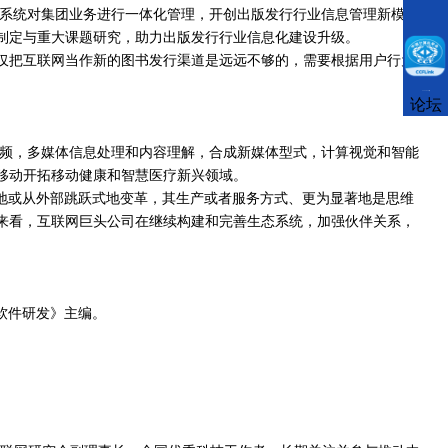
AP系统对集团业务进行一体化管理，开创出版发行行业信息管理新模
制定与重大课题研究，助力出版发行行业信息化建设升级。
仅把互联网当作新的图书发行渠道是远远不够的，需要根据用户行为
CCFLink下载
论坛
视频，多媒体信息处理和内容理解，合成新媒体型式，计算视觉和智能
国移动开拓移动健康和智慧医疗新兴领域。
动地或从外部跳跃式地变革，其生产或者服务方式、更为显著地是思维
来看，互联网巨头公司在继续构建和完善生态系统，加强伙伴关系，
《软件研发》主编。