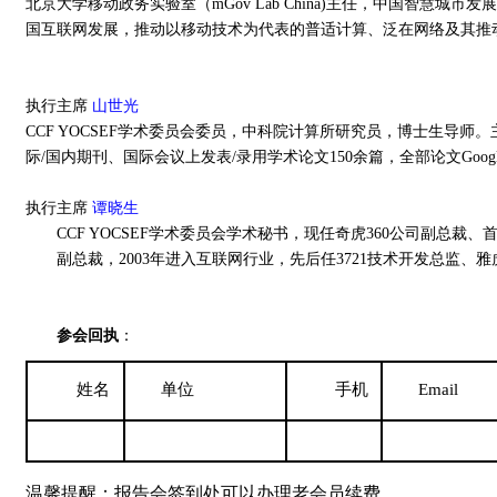
北京大学移动政务实验室（mGov Lab China)主任，中国
国互联网发展，推动以移动技术为代表的普适计算、泛在网络及其推动
执行主席
山世光
CCF YOCSEF学术委员会委员，中科院计算所研究员，博士生
际/国内期刊、国际会议上发表/录用学术论文150余篇，全部论文Google引用6000余次
执行主席
谭晓生
CCF YOCSEF学术委员会学术秘书，现任奇虎360公司副
副总裁，2003年进入互联网行业，先后任3721技术开发总监、雅虎中
参会回执
：
姓名
单位
手机
Email
温馨提醒：报告会签到处可以办理老会员续费。