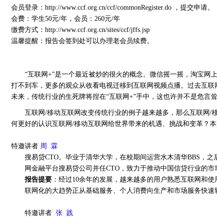
会员登录：http://www.ccf.org.cn/ccf/commonRegister.do
，提交申请。
会费：学生50元/年，会员：260元/年
缴费方式：http://www.ccf.org.cn/sites/ccf/jffs.jsp
温馨提醒：报告会签到处可以办理老会员续费。
“互联网+”是一个最近被炒的很火的概念。微信摇一摇，淘宝
打不到车，更多的观众从收看电视迁移到互联网视频点播。过去互联
未来，传统行业的生死牌将捏在“互联网+”手中，这也许并不是危言
互联网/移动互联网改变传统行业的例子越来越多，那么互联网
何更好的认识互联网/移动互联网给世界带来的机遇、挑战和变革？本
特邀讲者
周 霖
搜易贷CTO。毕业于清华大学，在校期间运营水木清华BBS，之
网金融平台搜易贷公司并任CTO，致力于推动中国信贷行业的市
报告提要
：经过10余年的发展，越来越多的用户熟悉互联网和
联网化的大趋势正从基础服务、个人消费向生产和市场服务快速
特邀讲者
张 践