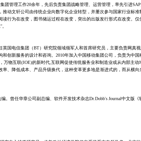
务、集团管理工作20余年，先后负责集团战略管理、运营管理，率先引进S
，推动文轩公司由传统企业向数字化企业转型，并屡次参与国家行业标准
的阅读行为在改变，图书储运过程在改变，突出的出版发行形式在改变。仅
”。
任英国电信集团（BT）研究院领域领军人和首席研究员，主要负责网真
和创新服务的设计和咨询。2010年加入中国移动集团公司，负责为中
，万物互联(IOE)的新时代,互联网促使传统服务业和制造业或从内部主
效率、降低成本、产品升级换代，这种变革更多地是渐进式的，而从横向
曾任华章公司副总编、软件开发技术杂志Dr.Dobb's Journal中文版