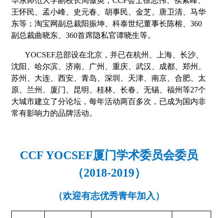
华东师范大学副校长周傲英；CCF会士徐志伟、侯紫峰、
王怀民、孟小峰、史元春、胡事民、金芝、唐卫清、马华
东等；淘宝网副总裁阳振坤、科泰世纪董事长陈榕、360
副总裁曲晓东、360首席隐私官谭晓生等。
YOCSEF
总部设在北京，并已在杭州、上海、长沙、
沈阳、哈尔滨、济南、广州、重庆、武汉、成都、郑州、
苏州、大连、西安、青岛、深圳、天津、南京、合肥、太
原、兰州、厦门、昆明、桂林、长春、无锡、福州等27个
大城市建立了分论坛，每年活动两百多次，已成为国内非
常有影响力的品牌活动。
CCF YOCSEF
厦门学术委员会委员
（2018-2019）
（欢迎有志优秀青年加入）