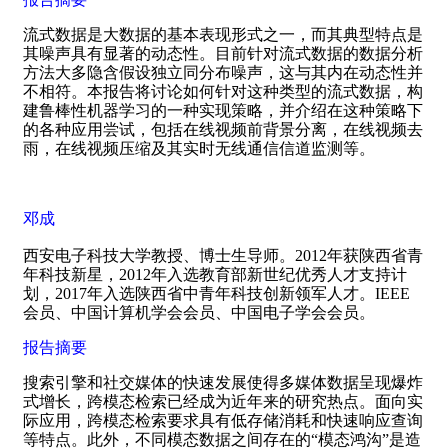
流式数据是大数据的基本表现形式之一，而其典型特点是
其噪声具有显著的动态性。目前针对流式数据的数据分析
方法大多隐含假设独立同分布噪声，这与其内在动态性并
不相符。本报告将讨论如何针对这种类型的流式数据，构
建鲁棒性机器学习的一种实现策略，并介绍在这种策略下
的各种应用尝试，包括在线视频前背景分离，在线视频去
雨，在线视频压缩及其实时无线通信信道监测等。
邓成
西安电子科技大学教授、博士生导师。
2012
年获陕西省青
年科技新星，
2012
年入选教育部新世纪优秀人才支持计
划，
2017
年入选陕西省中青年科技创新领军人才。
IEEE
会员、中国计算机学会会员、中国电子学会会员。
报告摘要
搜索引擎和社交媒体的快速发展使得多媒体数据呈现爆炸
式增长，跨模态检索已经成为近年来的研究热点。面向实
际应用，跨模态检索要求具有低存储消耗和快速响应查询
等特点。此外，不同模态数据之间存在的“模态鸿沟”是造