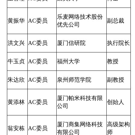
乐麦网络技术股份
黄振华
AC
委员
副总裁
优先公司
洪文兴
AC
委员
厦门信研院
执行院长
牛玉贞
AC
委员
福州大学
教授
朱达欣
AC
委员
泉州师范学院
副教授
厦门帕米科技有限
黄添林
AC
委员
创始人
公司
厦门商集网络科技
高级架构
翁安栋
AC
委员
有限公司
师