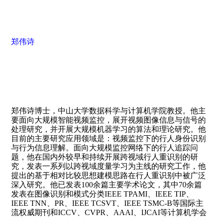
郑伟诗
郑伟诗博士，中山大学数据科学与计算机学院教授。他主
要面向大规模智能视频监控，展开视频图像信息与信号的
处理研究，并开展大规模机器学习的算法和理论研究。他
目前的主要研究应用领域是：视频监控下的行人身份识别
与行为信息理解。面向大规模监控网络下的行人追踪问
题，他在国内外较早和持续开展跨视域行人重识别的研
究，发表一系列以跨视域度量学习为主线的研究工作，他
提出的基于相对比较思想建模思路在行人重识别中被广泛
深入研究。他已发表
100
余篇主要学术论文，其中
70
余篇
发表在图像识别和模式分类
IEEE TPAMI
、
IEEE TIP
、
IEEE TNN
、
PR
、
IEEE TCSVT
、
IEEE TSMC-B
等国际主
流权威期刊和
ICCV
、
CVPR
、
AAAI
、
IJCAI
等计算机学会