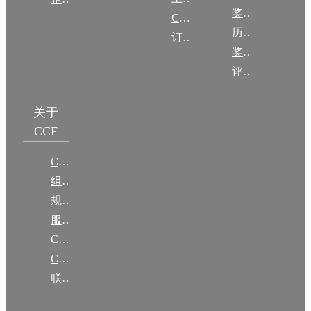
奖励目录
CCF DL Focus
历年获奖名单
订阅《计算》
奖项推荐
评奖条例
关于
CCF
CCF简介
组织机构
规章
服务项目
CCF大事记
CCF创建60周年
联系我们