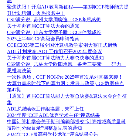
志
聚焦沈阳！开启AI+教育新征程——第3期CCF教师能力提
升计划培训，火热报名中！
CSP满分说 | 苏州大学周骁逸：CSP考后感想
关于举办首届CCF算法大会的通知
CSP满分说 | 山东大学宿子腾：CCF伴我成长
2025上半年CCF高级会员申请指南
CCEC2025第二届全国计算机教学案例大赛正式启动
ADL计划发布-ADL工作组召开2025年度会议
关于举办首届CCF算法能力大赛总决赛的通知
CSP满分说 | 吉林大学欧阳承风：备考三要素——码力、
思维与决策
一次性两场，CCF NOI-Pre 2025年首次系列直播来袭！
大算力需求时代下的算力网：发展与政策|CCF数图焦点
第47期
【通知】首届CCF算法能力大赛总决赛&算法大会合作征
集
ADL总结会&工作组换届，朱军上任
2024年度“CCF ADL优秀学术主任”评选结果
中国计算机学会关于期刊编辑部提交“计算领域高质量科
技期刊分级目录”调整意见表的通知
2024年“CCF最高科学技术奖”评选结果公告