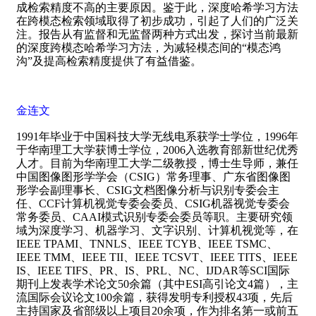
成检索精度不高的主要原因。鉴于此，深度哈希学习方法
在跨模态检索领域取得了初步成功，引起了人们的广泛关
注。报告从有监督和无监督两种方式出发，探讨当前最新
的深度跨模态哈希学习方法，为减轻模态间的“模态鸿
沟”及提高检索精度提供了有益借鉴。
金连文
1991
年毕业于中国科技大学无线电系获学士学位，
1996
年
于华南理工大学获博士学位，
2006
入选教育部新世纪优秀
人才。目前为华南理工大学二级教授，博士生导师，兼任
中国图像图形学学会（
CSIG
）常务理事、广东省图像图
形学会副理事长、
CSIG
文档图像分析与识别专委会主
任、
CCF
计算机视觉专委会委员、
CSIG
机器视觉专委会
常务委员、
CAAI
模式识别专委会委员等职。主要研究领
域为深度学习、机器学习、文字识别、计算机视觉等，在
IEEE TPAMI
、
TNNLS
、
IEEE TCYB
、
IEEE TSMC
、
IEEE TMM
、
IEEE TII
、
IEEE TCSVT
、
IEEE TITS
、
IEEE
IS
、
IEEE TIFS
、
PR
、
IS
、
PRL
、
NC
、
IJDAR
等
SCI
国际
期刊上发表学术论文
50
余篇（其中
ESI
高引论文
4
篇），主
流国际会议论文
100
余篇，获得发明专利授权
43
项，先后
主持国家及省部级以上项目
20
余项，作为排名第一或前五