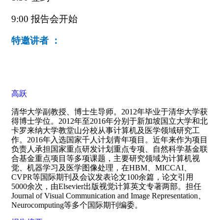
9:00
报告会开始
特邀讲者 ：
高跃
清华大学副教授、博士生导师。
2012
年毕业于清华大学获
得博士学位。
2012
年至
2016
年分别于新加坡国立大学和北
卡罗来纳大学教堂山分校从事计算机及医学领域研究工
作。
2016
年入选国家千人计划青年项目。近年来作为项目
负责人承担国家重点研发计划重点专项、自然科学基金联
合基金重点项目等多项课题，主要研究领域为计算机视
觉、机器学习及医学图像处理，在
HBM
、
MICCAI
、
CVPR
等国际期刊及会议发表论文
100
余篇，论文引用
5000
余次，由
Elsevier
出版视觉计算英文专著两部。担任
Journal of Visual Communication and Image Representation
、
Neurocomputing
等多个国际期刊编委。