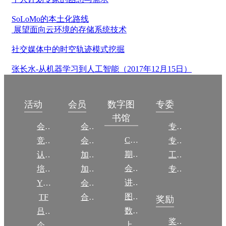
SoLoMo的本土化路线
展望面向云环境的存储系统技术
社交媒体中的时空轨迹模式挖掘
张长水-从机器学习到人工智能（2017年12月15日）
数字图
活动
会员
专委
书馆
会议
会员简介
专委简介
CCCF
竞赛
会员权益
专委条例
期刊
认证
加入CCF
工作问答
会议
培训
加入CCF
专委名单
讲稿
YOCSEF
会员交费
图集
TF
合作伙伴
奖励
数图编审委员会
吕梁振兴
奖励动态
上传/发布作品
企智会