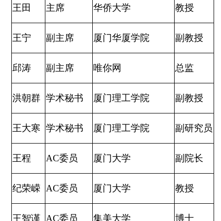
王田
主席
华侨大学
教授
王宁
副主席
厦门华厦学院
副教授
邱涛
副主席
唯你网
总监
洪朝群
学术秘书
厦门理工学院
副教授
王大寒
学术秘书
厦门理工学院
副研究员
王程
AC
委员
厦门大学
副院长
纪荣嵘
AC
委员
厦门大学
教授
王智谨
AC
委员
集美大学
博士