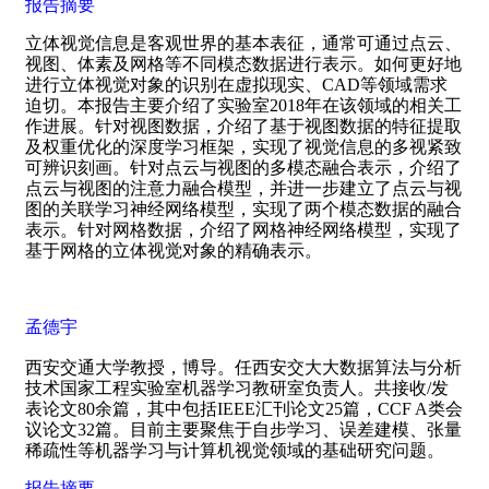
报告摘要
立体视觉信息是客观世界的基本表征，通常可通过点云、
视图、体素及网格等不同模态数据进行表示。如何更好地
进行立体视觉对象的识别在虚拟现实、
CAD
等领域需求
迫切。本报告主要介绍了实验室
2018
年在该领域的相关工
作进展。针对视图数据，介绍了基于视图数据的特征提取
及权重优化的深度学习框架，实现了视觉信息的多视紧致
可辨识刻画。针对点云与视图的多模态融合表示，介绍了
点云与视图的注意力融合模型，并进一步建立了点云与视
图的关联学习神经网络模型，实现了两个模态数据的融合
表示。针对网格数据，介绍了网格神经网络模型，实现了
基于网格的立体视觉对象的精确表示。
孟德宇
西安交通大学教授，博导。任西安交大大数据算法与分析
技术国家工程实验室机器学习教研室负责人。共接收
/
发
表论文
80
余篇，其中包括
IEEE
汇刊论文
25
篇，
CCF A
类会
议论文
32
篇。目前主要聚焦于自步学习、误差建模、张量
稀疏性等机器学习与计算机视觉领域的基础研究问题。
报告摘要