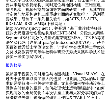
CAD&CG
浙江大学
国家重点实验室教授，博士生导师。主
要从事运动恢复结构、同时定位与地图构建、三维重建、
增强现实、视频分割与编缉等方面的研究工作，尤其在同
时定位与地图构建和三维重建方面的研究取得了一系列重
ACTS, LS-ACTS,
要成果，研制了一系列相关软件，如
RDSLAM, RKSLAM
(
等
下载网址：
http://www.zjucvg.net )
，并开源了基于非连续特征跟
ENFT-SfM
踪的大尺度运动恢复结构系统
、分段集束调整
SegmentBA
EIBA
ICE-BA
和高效的增量式集束调整
、
等算
https://github.com/ZJUCVG/
法的源代码（详见
）。获全
国百篇优秀博士学位论文奖、计算机学会优秀博士学位论
文奖以及教育部高等学校科学研究优秀成果奖科学技术进
(
4)
步奖一等奖
排名第
。
报告摘要
Visual SLAM
虽然基于视觉的同时定位与地图构建（
）在
过去十多年里取得了很大的进展，但要满足实际的应用需
求仍需要解决一些关键性难题。尤其是如何在移动设备上
做到实时稳定的跟踪，如何处理快速运动和强旋转？如何
实现高效的全局优化？本次讲座主要与大家分享我们为了
AR
解决这些关键问题所做的研究工作以及在
上的应用。