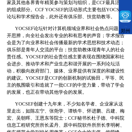
家及其他各界青年精英参与策划与组织，是CCF最具活力
的组成部分。CCF YOCSEF的活动形式主要包括YOCSEF
论坛和学术报告会，此外还有俱乐部、扶贫助教等。
YOCSEF
论坛针对计算机领域业界和社会热点问题展
CCFLink下载
郑州
开思辨，向全社会发出专业的和有思考的声音；学术报告
会是为了向业界和社会传播最新的学术思想和技术动态；
俱乐部是青年人交流的平台；扶贫助教体现青年人的社会
责任感。YOCSEF的社会责任感主要表现在围绕国家和社
会进步、推动学术和产业生态和谐开展的一系列论坛活
动，积极向政府部门、媒体、业界提供有深度的和建设性
的建议。YOCSEF是CCF的创新机制的试验田，平等、民
主的氛围吸引和造就了一批CCF的中坚力量，带动了学会
的发展，也正在带动其他学会的发展。
YOCSEF
创建十九年来，不少知名学者、企业家从这
里走出，如陈左宁、张尧学、谭铁牛、怀进鹏、吕建、梅
宏、吴朝晖、王恩东等院士；CCF秘书长杜子德、中科院
信息工程研究所所长孟丹、原中科院软件所所长李明树、