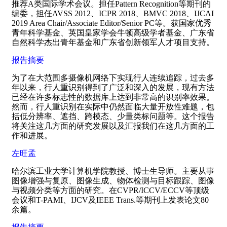
推荐
A
类国际学术会议。担任
Pattern Recognition
等期刊的
编委，担任
AVSS 2012
、
ICPR 2018
、
BMVC 2018
、
IJCAI
2019 Area Chair/Associate Editor/Senior PC
等。获国家优秀
青年科学基金、英国皇家学会牛顿高级学者基金、广东省
自然科学杰出青年基金和广东省创新领军人才项目支持。
报告摘要
为了在大范围多摄像机网络下实现行人连续追踪，过去多
年以来，行人重识别得到了广泛和深入的发展，现有方法
已经在许多标志性的数据库上达到非常高的识别率效果。
然而，行人重识别在实际中仍然面临大量开放性难题，包
括低分辨率、遮挡、跨模态、少量类标问题等。这个报告
将关注这几方面的研究发展以及汇报我们在这几方面的工
作和进展。
左旺孟
哈尔滨工业大学计算机学院教授、博士生导师。主要从事
图像增强与复原、图像生成、物体检测与目标跟踪、图像
与视频分类等方面的研究。在
CVPR/ICCV/ECCV
等顶级
会议和
T-PAMI
、
IJCV
及
IEEE Trans.
等期刊上发表论文
80
余篇。