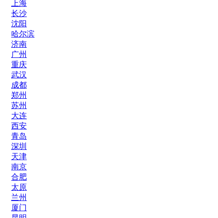
上海
长沙
沈阳
哈尔滨
济南
广州
重庆
武汉
成都
郑州
苏州
大连
西安
青岛
深圳
天津
南京
合肥
太原
兰州
厦门
昆明