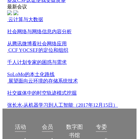
赛及CSP认证使我受益良多
最新会议
云计算与大数据
社会网络与网络信息内容分析
从腾讯微博看社会网络应用
CCF YOCSEF的定位和组织
千人计划专家的困惑与需求
SoLoMo的本土化路线
展望面向云环境的存储系统技术
社交媒体中的时空轨迹模式挖掘
张长水-从机器学习到人工智能（2017年12月15日）
数字图
活动
会员
专委
书馆