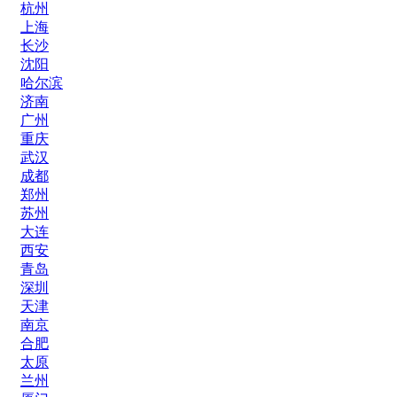
杭州
上海
长沙
沈阳
哈尔滨
济南
广州
重庆
武汉
成都
郑州
苏州
大连
西安
青岛
深圳
天津
南京
合肥
太原
兰州