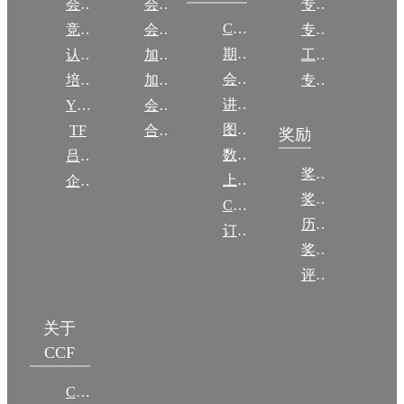
会议
会员简介
专委简介
CCCF
竞赛
会员权益
专委条例
期刊
认证
加入CCF
工作问答
会议
培训
加入CCF
专委名单
讲稿
YOCSEF
会员交费
图集
TF
合作伙伴
奖励
数图编审委员会
吕梁振兴
奖励动态
上传/发布作品
企智会
奖励目录
CCF DL Focus
历年获奖名单
订阅《计算》
奖项推荐
评奖条例
关于
CCF
CCF简介