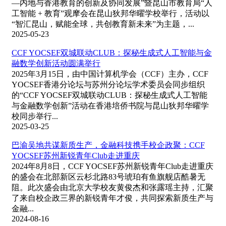
—内地与香港教育的创新及协同发展”暨昆山市教育局“人
工智能 + 教育”观摩会在昆山狄邦华曜学校举行，活动以
“智汇昆山，赋能全球，共创教育新未来”为主题，...
2025-05-23
CCF YOCSEF双城联动CLUB：探秘生成式人工智能与金
融数学创新活动圆满举行
2025年3月15日，由中国计算机学会（CCF）主办，CCF
YOCSEF香港分论坛与苏州分论坛学术委员会同步组织
的“CCF YOCSEF双城联动CLUB：探秘生成式人工智能
与金融数学创新”活动在香港培侨书院与昆山狄邦华曜学
校同步举行...
2025-03-25
巴渝吴地共谋新质生产，金融科技携手校企政聚：CCF
YOCSEF苏州新锐青年Club走进重庆
2024年8月8日，CCF YOCSEF苏州新锐青年Club走进重庆
的盛会在北部新区云杉北路83号琥珀有鱼旗舰店酷暑无
阻。此次盛会由北京大学校友黄俊杰和张露瑶主持，汇聚
了来自校企政三界的新锐青年才俊，共同探索新质生产与
金融...
2024-08-16