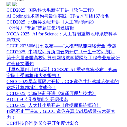
CCD2025 | 国防科大毛新军开讲《软件工程》
AI Coding技术架构与最佳实践 | TF技术前线167报名
CCD2025 | 北航吴文峻开讲《人工智能导论》
《计算》“专题”选题征集特邀编辑
NCCA 2025 | AI for Science：人工智能重塑地球系统科学
新范式
CCCF 2025年6月刊发布——“大模型赋能网络安全”专题
CCD2025 | 中科院计算所包云岗开讲《一生一芯计划》
第十六届全国高校计算机网络教学暨网络工程专业建设研
讨会征文通知
【早鸟票倒计时14天】CCRS2025 I 重磅嘉宾公布！郑南
宁院士受邀将作大会报告！
CNCC2025早鸟票限时开抢，CCF邀你共赴冰城哈尔滨的
这场计算领域年度盛会！
CCD2025 | 北航张莉开讲《编译原理与技术》
ADL159《具身智能》开启报名
CCD2025 | 人大杜小勇开讲《数据库系统概论》
代码不止于课堂，GLCC 邀你在真实战场锻造技术硬实
力！
CCF科技咨询委员会召开年度计划会