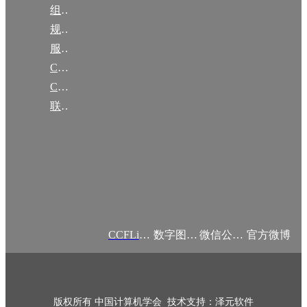
组织机构
规章
服务项目
CCF大事记
CCF创建60周年
联系我们
CCFLink APP
数字图书馆
微信公众号
官方微博
版权所有 中国计算机学会 技术支持：泽元软件