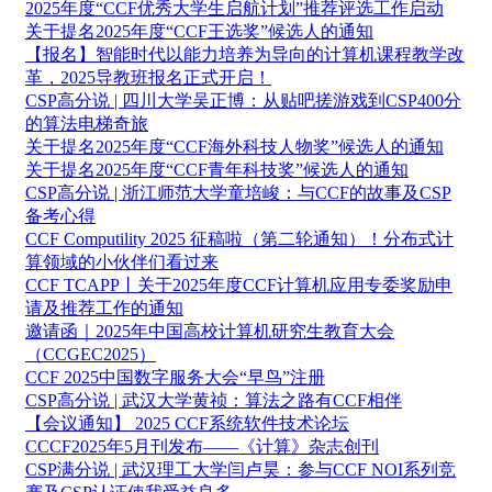
2025年度“CCF优秀大学生启航计划”推荐评选工作启动
关于提名2025年度“CCF王选奖”候选人的通知
【报名】智能时代以能力培养为导向的计算机课程教学改
革，2025导教班报名正式开启！
CSP高分说 | 四川大学吴正博：从贴吧搓游戏到CSP400分
的算法电梯奇旅
关于提名2025年度“CCF海外科技人物奖”候选人的通知
关于提名2025年度“CCF青年科技奖”候选人的通知
CSP高分说 | 浙江师范大学童培峻：与CCF的故事及CSP
备考心得
CCF Computility 2025 征稿啦（第二轮通知）！分布式计
算领域的小伙伴们看过来
CCF TCAPP丨关于2025年度CCF计算机应用专委奖励申
请及推荐工作的通知
邀请函｜2025年中国高校计算机研究生教育大会
（CCGEC2025）
CCF 2025中国数字服务大会“早鸟”注册
CSP高分说 | 武汉大学黄祯：算法之路有CCF相伴
【会议通知】 2025 CCF系统软件技术论坛
CCCF2025年5月刊发布——《计算》杂志创刊
CSP满分说 | 武汉理工大学闫卢昊：参与CCF NOI系列竞