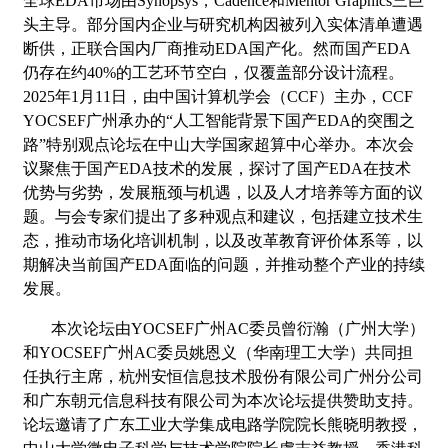
全球EDA市场由Synopsys，Cadence和Mentor Graphics三巨
头主导。部分国内企业与研究机构因被列入实体清单遭遇
断供，正联合国内厂商推动EDA国产化。然而国产EDA
仍存在约40%的工艺环节空白，仅覆盖部分设计流程。
2025年1月11日，由中国计算机学会（CCF）主办，CCF
YOCSEF广州承办的“人工智能背景下国产EDA的突围之
路”特别观点论坛在中山大学国家超算中心举办。本次会
议聚焦于国产EDA技术的发展，探讨了国产EDA在技术
优势与劣势，发展瓶颈与机遇，以及人才培养等方面的议
题。与会专家们提出了多种观点和建议，包括建立技术生
态，推动市场化培训机制，以及改革教育评价体系等，以
期解决当前国产EDA面临的问题，并推动整个产业的持续
发展。
本次
论坛由
YOCSEF广州AC委员曾衍瀚（广州大学）
和YOCSEF广州AC委员姚恩义（华南理工大学）共同担
任执行主席，杭州安恒信息技术股份有限公司广州分公司
和广东朝元信息科技有限公司为
本次
论坛提供赞助支持。
论坛邀请了广东工业大学集成电路学院院长熊晓明教授，