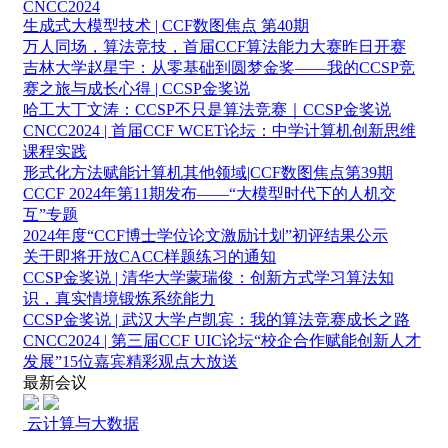
CNCC2024
生成式大模型技术 | CCF数图焦点 第40期
万人同场，算法竞技，首届CCF算法能力大赛昨日开赛
吉林大学赵星宇：从零基础到圆梦金奖——我的CCSP竞
赛之旅与成长心得 | CCSP金奖说
哈工大丁文涛：CCSP不只是算法竞赛｜CCSP金奖说
CNCC2024 | 首届CCF WCET论坛：中学计算机创新思维
课程实践
形式化方法赋能计算机其他领域|CCF数图焦点第39期
CCCF 2024年第11期发布——“大模型时代下的人机交
互”专题
2024年度“CCF博士学位论文激励计划”初评结果公示
关于即将开放CACC样题练习的通知
CCSP金奖说 | 清华大学蒙瑞俊：创新方式学习算法知
识，真实情境锻炼系统能力
CCSP金奖说 | 武汉大学卢凯宾：我的算法竞赛成长之路
CNCC2024 | 第三届CCF UIC论坛“校企合作赋能创新人才
发展”15位嘉宾精彩观点大放送
最新会议
云计算与大数据