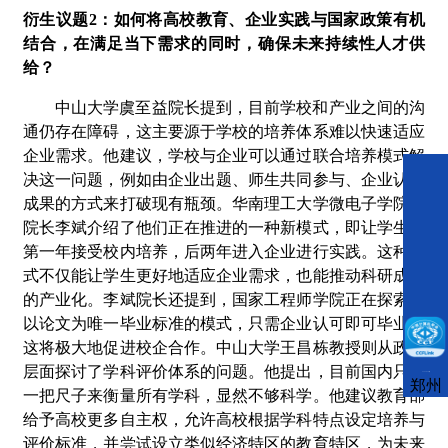
衍生议题
2：如何将高校教育、企业实践与国家政策有机
结合，在满足当下需求的同时，确保未来持续性人才供
给？
中山大学
虞至益院长
提到，目前学校和产业之间的沟
通仍存在障碍，这主要源于学校的培养体系难以快速适应
企业需求。他建议，学校与企业可以通过联合培养模式解
决这一问题，例如由企业出题、师生共同参与、企业认定
成果的方式来打破现有瓶颈。
华南理工大学微电子学院副
院长李斌
介绍了他们正在推进的一种新模式，即让学生在
第一年接受校内培养，后两年进入企业进行实践。这种模
式不仅能让学生更好地适应企业需求，也能推动科研成果
的产业化。李斌院长还提到，国家工程师学院正在探索不
以论文为唯一毕业标准的模式，只需企业认可即可毕业，
这将极大地促进校企合作。
中山大学王昌栋教授
则从政策
层面探讨了学科评价体系的问题。他提出，目前国内只有
CCFLink下载
郑州
一把尺子来衡量所有学科，显然不够科学。他建议教育部
给予高校更多自主权，允许高校根据学科特点设定培养与
评价标准，并尝试设立类似经济特区的教育特区，为未来