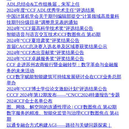
ADL总结会&工作组换届，朱军上任
2024年度“CCF ADL优秀学术主任”评选结果
中国计算机学会关于期刊编辑部提交“计算领域高质量科
技期刊分级目录”调整意见表的通知
2024年“CCF最高科学技术奖”评选结果公告
智能语音与语言交互技术|CCF数图焦点 第45期
2024年“CCF夏培肃奖”评奖结果公告
首届CACC总决赛入选名单及区域赛获奖结果公示
2024年“CCF杰出贡献奖”评奖结果公告
2024年“CCF卓越服务奖”评奖结果公告
CCF 走进苏州农商银行暨金融转型：数字革命与金融服
务的未来活动
CCF数字赋能智能建筑可持续发展研讨会在CCF业务总部
举办
2024年“CCF博士学位论文激励计划”评选结果公告
CCCF 2024年第12期发布——“CNCC2024特邀报告”专题
2024CCF会士名单公布
图、网络、解空间的连通性理论 | CCF数图焦点 第42期
数字服务的精准、智能化监管与治理|CCF数图焦点 第41
期
以通专融合方式构建AGI——路径与关键问题探索｜