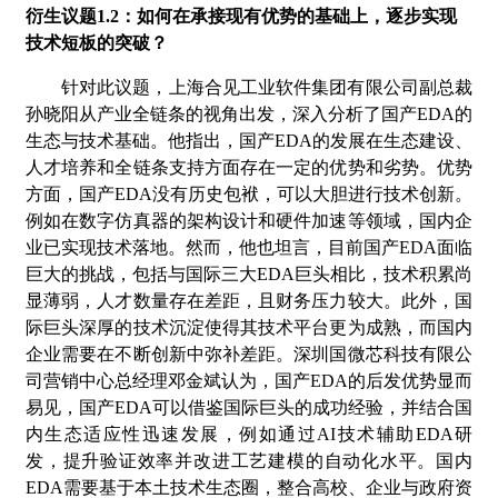
衍生议题
1.2：如何在承接现有优势的基础上，逐步实现
技术短板的突破？
针对此议题，上海合见工业软件集团有限公司副总裁
孙晓阳从产业全链条的视角出发，深入分析了国产
EDA的
生态与技术基础。他指出，国产EDA的发展在生态建设、
人才培养和全链条支持方面存在一定的优势和劣势。
优势
方面
，国产
EDA没有历史包袱，可以大胆进行技术创新。
例如在数字仿真器的架构设计和硬件加速等领域，国内企
业已实现技术落地。然而，他也坦言，目前国产EDA面临
巨大的挑战，包括与国际三大EDA巨头相比，技术积累尚
显薄弱，人才数量存在差距，且财务压力较大。此外，国
际巨头深厚的技术沉淀使得其技术平台更为成熟，而国内
企业需要在不断创新中弥补差距。深圳国微芯科技有限公
司营销中心总经理邓金斌认为，国产EDA的后发优势显而
易见，国产EDA可以借鉴国际巨头的成功经验，并结合国
内生态适应性迅速发展，例如通过AI技术辅助EDA研
发，提升验证效率并改进工艺建模的自动化水平。国内
EDA需要基于本土技术生态圈，整合高校、企业与政府资