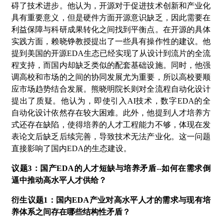
碍了技术进步。他认为，开源对于促进技术创新和产业化
具有重要意义，但是硬件方面开源意识缺乏，因此需要在
利益保障与科研成果转化之间找到平衡点。在开源的具体
实践方面，赖晓铮教授提出了一些具有操作性的建议。他
提到美国的开源EDA生态已经实现了从设计到流片的全流
程支持，而国内却缺乏类似的配套基础设施。同时，他强
调高校和市场的之间的协同发展尤为重要，所以高校要顺
应市场趋势结合发展。
熊晓明院长
则对全流程自动化设计
提出了质疑。他认为，即使引入
AI技术，数字EDA的全
自动化设计依然存在较大困难。此外，他提到人才培养方
式还存在缺陷，使得培养的人才工程能力不够，体现在发
表论文后缺乏后续完善，导致技术无法产业化。这一问题
直接影响了国内EDA的生态建设。
议题
3：国产EDA的人才短缺与培养矛盾--如何在需求倒
逼中推动高水平人才供给？
衍生议题
1：国内EDA产业对高水平人才的需求与现有培
养体系之间存在哪些结构性矛盾？