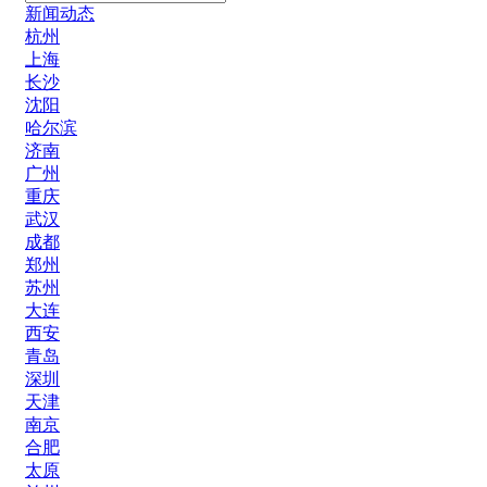
新闻动态
杭州
上海
长沙
沈阳
哈尔滨
济南
广州
重庆
武汉
成都
郑州
苏州
大连
西安
青岛
深圳
天津
南京
合肥
太原