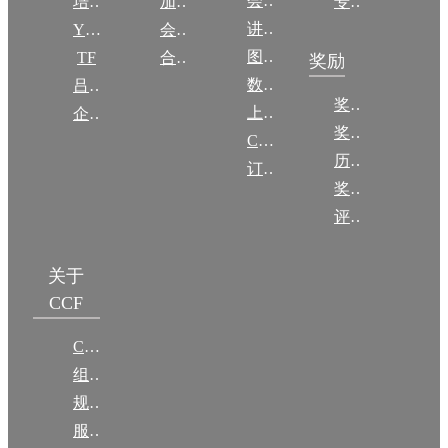
会议
培训
加入CCF
专委名单
讲稿
YOCSEF
会员交费
图集
TF
合作伙伴
奖励
数图编审委员会
吕梁振兴
奖励动态
上传/发布作品
企智会
奖励目录
CCF DL Focus
历年获奖名单
订阅《计算》
奖项推荐
评奖条例
关于
CCF
CCF简介
组织机构
规章
服务项目