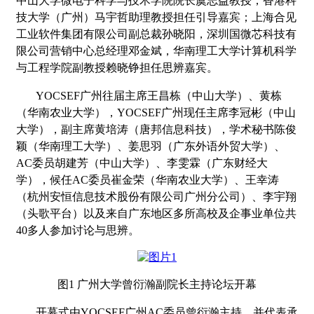
中山大学微电子科学与技术学院院长虞志益教授，香港科
技大学（广州）马宇哲助理教授担任引导嘉宾；上海合见
工业软件集团有限公司副总裁孙晓阳，深圳国微芯科技有
限公司营销中心总经理邓金斌，华南理工大学计算机科学
与工程学院副教授赖晓铮担任思辨嘉宾。
YOCSEF广州往届主席王昌栋（中山大学）、黄栋
（华南农业大学），YOCSEF广州现任主席李冠彬（中山
大学），副主席黄培涛（唐邦信息科技），学术秘书陈俊
颖（华南理工大学）、姜思羽（广东外语外贸大学）、
AC委员胡建芳（中山大学）、李雯霖（广东财经大
学），候任
AC
委员崔金荣（华南农业大学）、王幸涛
（杭州安恒信息技术股份有限公司广州分公司）、李宇翔
（头歌平台）以及来自广东地区多所高校及企事业单位共
40多人参加讨论与思辨。
图
1 广州大学曾衍瀚副院长主持论坛开幕
开幕式由
YOCSEF广州AC委员曾衍瀚主持，
并代表承