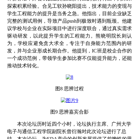
探索积累经验。
合见工软孙晓阳
提出，技术能力的变现与
学生工程能力的提升是当务之急。他指出，目前企业缺乏
完整的测试用例，导致产品
push到极致时遇到瓶颈。他建
议学校与企业在实际项目中进行深度联合，通过真实需求
驱动研发，以此提升学生的工程能力。
熊晓明院长
则认
为，学校应避免贪大求全，专注于自身能力范围内的研
发，并与企业形成长期合作。他提到，
IC班是校企合作的
一个成功范例，带领学生参加比赛不仅能提升能力，还能
推动技术转化。
图
8 思辨过程
图
9 思辨嘉宾合影
本次
论坛历时近四个小时，
论坛执行主席
、
广州大学
电子与通信工程学院副院长曾衍瀚
对此次论坛进行了总
结。
本次论坛
，为
EDA产业的创新发展提供了前瞻性的思