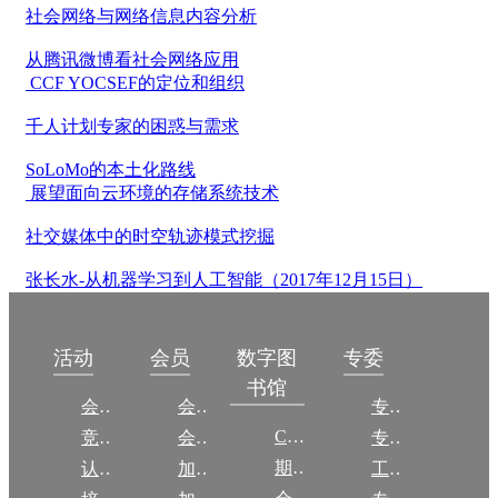
社会网络与网络信息内容分析
从腾讯微博看社会网络应用
CCF YOCSEF的定位和组织
千人计划专家的困惑与需求
SoLoMo的本土化路线
展望面向云环境的存储系统技术
社交媒体中的时空轨迹模式挖掘
张长水-从机器学习到人工智能（2017年12月15日）
数字图
活动
会员
专委
书馆
会议
会员简介
专委简介
CCCF
竞赛
会员权益
专委条例
期刊
认证
加入CCF
工作问答