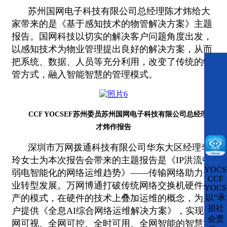
苏州国网电子科技有限公司总经理陈才炜给大
家带来的是《基于感知技术的物管解决方案》主题
报告。国网科技以切实的解决客户问题角度出发，
以感知技术为物业管理提出良好的解决方案，从而
把系统、数据、人员等充分利用，改变了传统的物
管方式，融入智能智慧的管理模式。
CCF YOCSEF苏州委员苏州国网电子科技有限公司总经理陈
才炜作报告
深圳市万网拨通科技有限公司华东大区经理李
玲女士为本次报告会带来的主题报告是《IP洪流中
CCFLink下载
YOCS
弱电智能化的网络运维趋势》——传输网络助力企
CCF
业转型发展。万网博通打破传统网络交换机硬件生
YOCS
以“承
产的模式，在硬件的技术上叠加运维的概念，为用
担社
户提供《全息AI综合网络运维解决方案》，实现全
会责
网可视、全网可控、全时可用、全网智能的智慧型