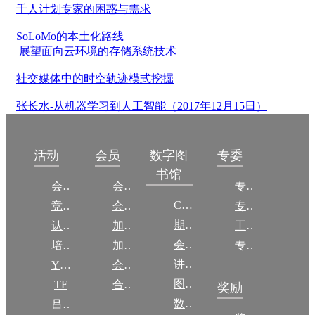
千人计划专家的困惑与需求
SoLoMo的本土化路线
展望面向云环境的存储系统技术
社交媒体中的时空轨迹模式挖掘
张长水-从机器学习到人工智能（2017年12月15日）
数字图
活动
会员
专委
书馆
会议
会员简介
专委简介
CCCF
竞赛
会员权益
专委条例
期刊
认证
加入CCF
工作问答
会议
培训
加入CCF
专委名单
讲稿
YOCSEF
会员交费
图集
TF
合作伙伴
奖励
数图编审委员会
吕梁振兴