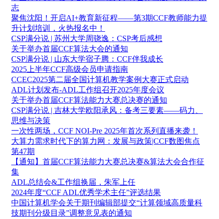
志
聚焦沈阳！开启AI+教育新征程——第3期CCF教师能力提
升计划培训，火热报名中！
CSP满分说 | 苏州大学周骁逸：CSP考后感想
关于举办首届CCF算法大会的通知
CSP满分说 | 山东大学宿子腾：CCF伴我成长
2025上半年CCF高级会员申请指南
CCEC2025第二届全国计算机教学案例大赛正式启动
ADL计划发布-ADL工作组召开2025年度会议
关于举办首届CCF算法能力大赛总决赛的通知
CSP满分说 | 吉林大学欧阳承风：备考三要素——码力、
思维与决策
一次性两场，CCF NOI-Pre 2025年首次系列直播来袭！
大算力需求时代下的算力网：发展与政策|CCF数图焦点
第47期
【通知】首届CCF算法能力大赛总决赛&算法大会合作征
集
ADL总结会&工作组换届，朱军上任
2024年度“CCF ADL优秀学术主任”评选结果
中国计算机学会关于期刊编辑部提交“计算领域高质量科
技期刊分级目录”调整意见表的通知