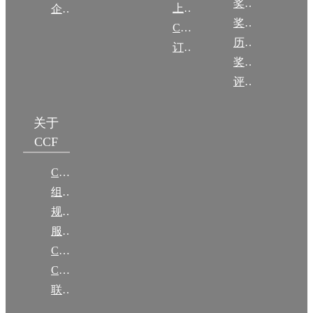
奖励动态
上传/发布作品
企智会
奖励目录
CCF DL Focus
历年获奖名单
订阅《计算》
奖项推荐
评奖条例
关于
CCF
CCF简介
组织机构
规章
服务项目
CCF大事记
CCF创建60周年
联系我们