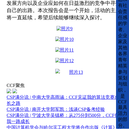
发展方向以及企业应如何在日益激烈的竞争中寻找
有社
自己的出路。本次报告会是一个开始，活动的主题
会责
将一直延续，希望后续能够继续深入探讨。
任感
的学
者、
企业
家及
其他
各界
青年
精英
参与
策划
与组
CCF聚焦
织，
是
CSP满分说 | 中南大学高雨涵：CCF见证我的算法竞赛成
CCF
长之路
最具
CSP满分说 | 南开大学郭军凯：浅谈CSP备考经验
活力
CSP满分说 | 宁波大学吴镇桥：从275分到500分，CCF伴
的部
我一路成长
分。
中国计算机学会与哈尔滨工程大学将合作出版《计算》杂