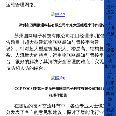
任、
运维管理网络。
提升
成员
能
力、
深圳市万网拨通科技有限公司华东大区经理李玲作报告
促进
成员
苏州国网电子科技有限公司项目经理张明的报
合
告题目《超大型建筑物联网感知与管控平台建
作、
设》。针对超大型建筑面积大、楼层高、结构复
探索
杂、人流量大的特点，运用物联网感知与管控平
新的
机
台，很好的解决了其消防安全管理的难点，实现了
制”为
技防和人防的结合。
主
旨，
由来
自全
CCF YOCSEF苏州委员苏州国网电子科技有限公司项目经理
国有
张明作报告
激
情、
在随后的技术交流环节中，各位专业人士也充
有思
分发表了各自的意见和建议，探讨了智能化行业的
想和