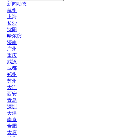
新闻动态
杭州
上海
长沙
沈阳
哈尔滨
济南
广州
重庆
武汉
成都
郑州
苏州
大连
西安
青岛
深圳
天津
南京
合肥
太原