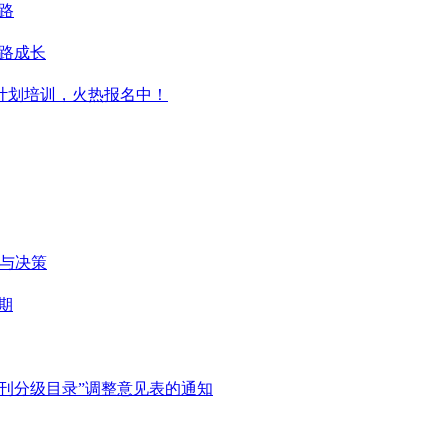
之路
一路成长
升计划培训，火热报名中！
维与决策
期
刊分级目录”调整意见表的通知