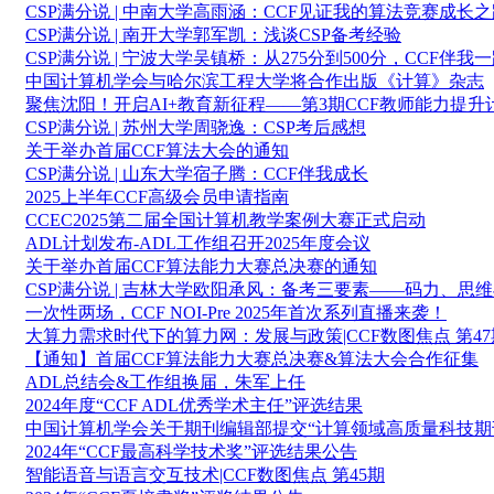
CSP满分说 | 中南大学高雨涵：CCF见证我的算法竞赛成长
CSP满分说 | 南开大学郭军凯：浅谈CSP备考经验
CSP满分说 | 宁波大学吴镇桥：从275分到500分，CCF伴我
中国计算机学会与哈尔滨工程大学将合作出版《计算》杂志
聚焦沈阳！开启AI+教育新征程——第3期CCF教师能力提
CSP满分说 | 苏州大学周骁逸：CSP考后感想
关于举办首届CCF算法大会的通知
CSP满分说 | 山东大学宿子腾：CCF伴我成长
2025上半年CCF高级会员申请指南
CCEC2025第二届全国计算机教学案例大赛正式启动
ADL计划发布-ADL工作组召开2025年度会议
关于举办首届CCF算法能力大赛总决赛的通知
CSP满分说 | 吉林大学欧阳承风：备考三要素——码力、思
一次性两场，CCF NOI-Pre 2025年首次系列直播来袭！
大算力需求时代下的算力网：发展与政策|CCF数图焦点 第47
【通知】首届CCF算法能力大赛总决赛&算法大会合作征集
ADL总结会&工作组换届，朱军上任
2024年度“CCF ADL优秀学术主任”评选结果
中国计算机学会关于期刊编辑部提交“计算领域高质量科技期
2024年“CCF最高科学技术奖”评选结果公告
智能语音与语言交互技术|CCF数图焦点 第45期