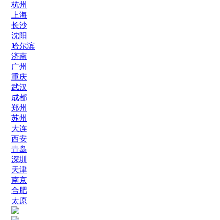
杭州
上海
长沙
沈阳
哈尔滨
济南
广州
重庆
武汉
成都
郑州
苏州
大连
西安
青岛
深圳
天津
南京
合肥
太原