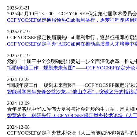
2025-01-21
2025年1月19日13：00，CCF YOCSEF保定第七届学术委员会
CCF YOCSEF保定换届预热Club顺利举行，逐梦征程即将启
2025-01-19
CCF YOCSEF保定换届预热Club顺利举行，逐梦征程即将启航！2
CCF YOCSEF保定举办“AIGC如何在推动高质量人才培养
2025-01-19
党的二十届三中全会明确提出要进一步全面深化改革，推进中国
“回顾年度工作，规划未来蓝图” ——CCF YOCSEF保定分论
2024-12-22
“回顾年度工作，规划未来蓝图”——CCF YOCSEF保定分论坛
智能科学青年先锋公益沙龙---“他山之石”，突破迷茫的指路
2024-12-09
青年是实现中华民族伟大复兴与社会进步的生力军，是党和国家
智慧农业，科研先行--CCF YOCSEF保定举办技术论坛
2024-12-08
CCF YOCSEF保定举办技术论坛《人工智能赋能植物表型的机