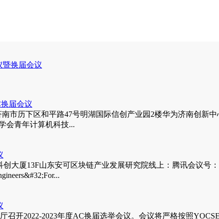
会议暨换届会议
C换届会议
地址：济南市历下区和平路47号明湖国际信创产业园2楼华为济南创新中心线上
计算机学会青年计算机科技...
议
点：山东科创大厦13F山东安可区块链产业发展研究院线上：腾讯会议号：6
ineers&#32;For...
议
3楼立功厅召开2022-2023年度AC换届选举会议。会议将严格按照