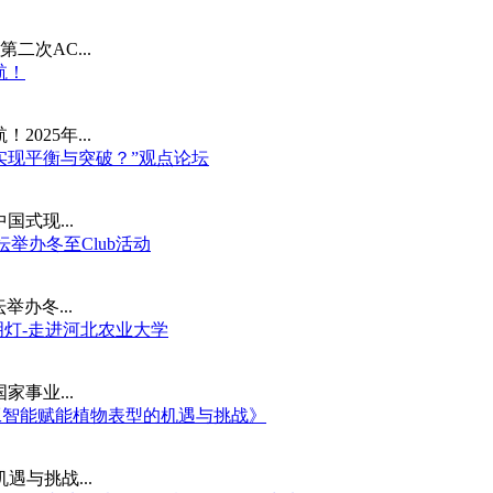
第二次AC...
航！
025年...
中实现平衡与突破？”观点论坛
式现...
坛举办冬至Club活动
举办冬...
明灯-走进河北农业大学
事业...
《人工智能赋能植物表型的机遇与挑战》
遇与挑战...