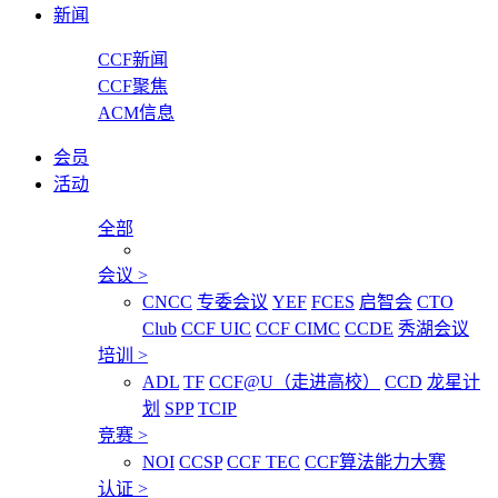
新闻
CCF新闻
CCF聚焦
ACM信息
会员
活动
全部
会议
>
CNCC
专委会议
YEF
FCES
启智会
CTO
Club
CCF UIC
CCF CIMC
CCDE
秀湖会议
培训
>
ADL
TF
CCF@U（走进高校）
CCD
龙星计
划
SPP
TCIP
竞赛
>
NOI
CCSP
CCF TEC
CCF算法能力大赛
认证
>