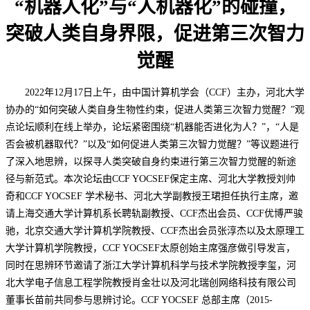
“机器人化”与“人机器化”的碰撞，
突破人类自身界限，促进第三次智力
觉醒
2
022
年
1
2
月
1
7
日上午，由中国计算机学会（
C
CF
）主办，河北大学
协办的
“如何突破人类自身生物性约束，促进人类第三次智力觉醒？”观
点论坛顺利在线上举办，论坛紧密围绕“机器能否进化为人？”，“人是
否会被机器取代？”以及“如何促进人类第三次智力觉醒？”等议题进行
了深入地思辨，以探寻人类突破自身约束进行第三次智力觉醒的新途
径与新范式。本次论坛由
CCF YOCSEF保定
主席
、河北大学教授刘帅
奇
和
C
CF YOCSEF
学术秘书、河北大学副教授王珺担任执行主席，邀
请上海交通大学计算机系长聘轨副教授、
C
CF
杰出会员、
C
CF
优博严骏
驰，北京交通大学计算机学院教授、
C
CF
杰出会员张淳杰以及太原理工
大学计算机学院教授，
C
CF YOCSEF
太原创始主席强彦做引导发言，
同时在思辨环节邀请了浙江大学计算机科学与技术学院教授李玺，河
北大学电子信息工程学院教授肖金壮以及河北瑞创网络科技有限公司
董事长苗前共同参与思辨讨论。
C
CF YOCSEF
总部主席（
2
015-