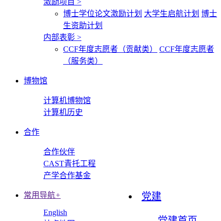
激励项目
>
博士学位论文激励计划
大学生启航计划
博士
生资助计划
内部表彰
>
CCF年度志愿者（贡献类）
CCF年度志愿者
（服务类）
博物馆
计算机博物馆
计算机历史
合作
合作伙伴
CAST青托工程
产学合作基金
常用导航
+
党建
English
党建首页