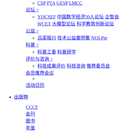
CSP
PTA
GESP
LMCC
论坛
>
YOCSEF
中国数字经济50人论坛
企智会
WCET
大模型论坛
科学教育创新论坛
公益
>
吕梁振兴
技术公益案例集
NOI-Pre
科普
>
科普工委
科普研学
评价与咨询
>
科技成果评价
科技咨询
推荐委员会
会员推荐会议
活动日历
出版物
CCCF
会刊
图书
年鉴