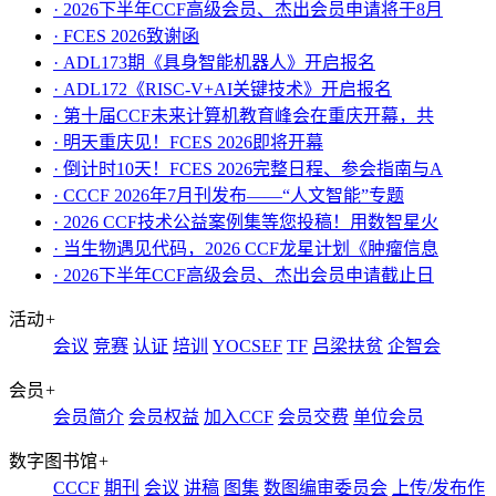
· 2026下半年CCF高级会员、杰出会员申请将于8月
· FCES 2026致谢函
· ADL173期《具身智能机器人》开启报名
· ADL172《RISC-V+AI关键技术》开启报名
· 第十届CCF未来计算机教育峰会在重庆开幕，共
· ​明天重庆见！FCES 2026即将开幕
· 倒计时10天！FCES 2026完整日程、参会指南与A
· CCCF 2026年7月刊发布——“人文智能”专题
· 2026 CCF技术公益案例集等您投稿！用数智星火
· 当生物遇见代码，2026 CCF龙星计划《肿瘤信息
· 2026下半年CCF高级会员、杰出会员申请截止日
活动
+
会议
竞赛
认证
培训
YOCSEF
TF
吕梁扶贫
企智会
会员
+
会员简介
会员权益
加入CCF
会员交费
单位会员
数字图书馆
+
CCCF
期刊
会议
讲稿
图集
数图编审委员会
上传/发布作