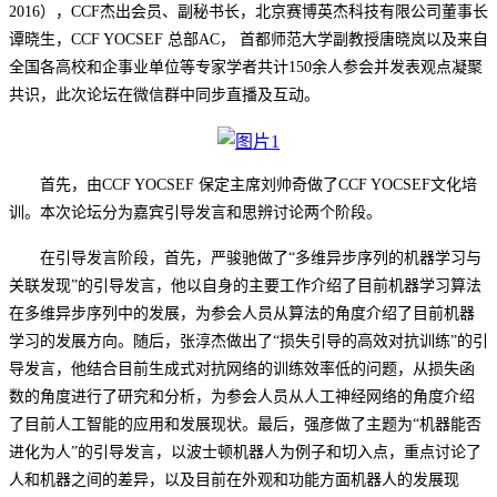
2016
），
C
CF
杰出会员、副秘书长，北京赛博英杰科技有限公司董事长
谭晓生，
C
CF YOCSEF
总部
A
C
，
首都师范大学副教授唐晓岚以及来自
全国各高校和企事业单位等专家学者共计
150
余人参会并发表观点凝聚
共识，此次论坛在微信群中同步直播及互动。
首先，由
C
CF YOCSEF
保定主席刘帅奇做了
C
CF YOCSEF
文化培
训。本次论坛分为嘉宾引导发言和思辨讨论两个阶段。
在引导发言阶段，首先，严骏驰做了
“多维异步序列的机器学习与
关联发现”的引导发言，他以自身的主要工作介绍了目前机器学习算法
在多维异步序列中的发展，为参会人员从算法的角度介绍了目前机器
学习的发展方向。随后，张淳杰做出了“损失引导的高效对抗训练”的引
导发言，他结合目前生成式对抗网络的训练效率低的问题，从损失函
数的角度进行了研究和分析，为参会人员从人工神经网络的角度介绍
了目前人工智能的应用和发展现状。最后，强彦做了主题为“机器能否
进化为人”的引导发言，以波士顿机器人为例子和切入点，重点讨论了
人和机器之间的差异，以及目前在外观和功能方面机器人的发展现