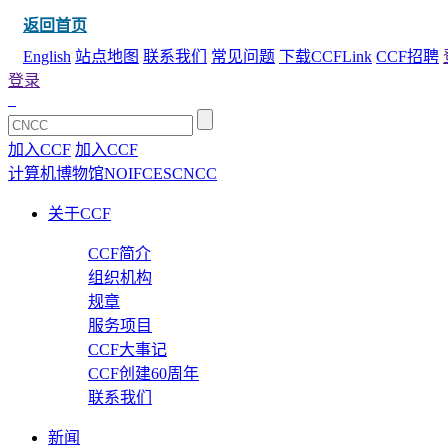
返回首页
English
站点地图
联系我们
常见问题
下载CCFLink
CCF招聘
登录
加入CCF
加入CCF
计算机博物馆
NOI
FCES
CNCC
关于CCF
CCF简介
组织机构
规章
服务项目
CCF大事记
CCF创建60周年
联系我们
新闻