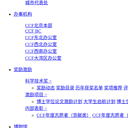
城市代表处
办事机构
CCF北京本部
CCF BC
CCF东北办公室
CCF西北办公室
CCF西南办公室
CCF大湾区办公室
奖励激励
科学技术奖
>
奖励动态
奖励目录
历年获奖名单
奖项推荐
评
激励项目
>
博士学位论文激励计划
大学生启航计划
博士
内部表彰
>
CCF年度志愿者（贡献类）
CCF年度志愿者
博物馆