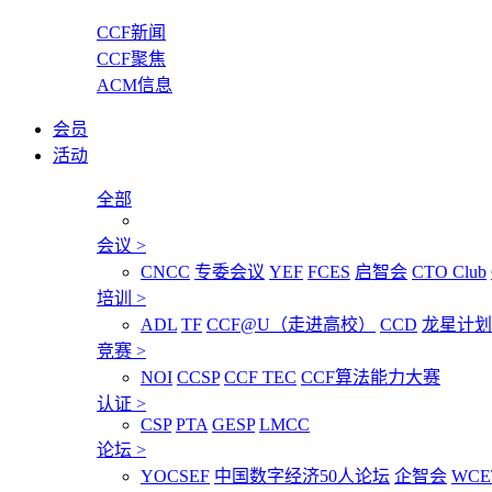
CCF新闻
CCF聚焦
ACM信息
会员
活动
全部
会议
>
CNCC
专委会议
YEF
FCES
启智会
CTO Club
培训
>
ADL
TF
CCF@U（走进高校）
CCD
龙星计划
竞赛
>
NOI
CCSP
CCF TEC
CCF算法能力大赛
认证
>
CSP
PTA
GESP
LMCC
论坛
>
YOCSEF
中国数字经济50人论坛
企智会
WCE