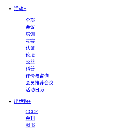
活动
+
全部
会议
培训
竞赛
认证
论坛
公益
科普
评价与咨询
会员推荐会议
活动日历
出版物
+
CCCF
会刊
图书