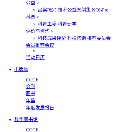
公益
>
吕梁振兴
技术公益案例集
NOI-Pre
科普
>
科普工委
科普研学
评价与咨询
>
科技成果评价
科技咨询
推荐委员会
会员推荐会议
活动日历
出版物
CCCF
会刊
图书
年鉴
年度发展报告
数字图书馆
CCCF