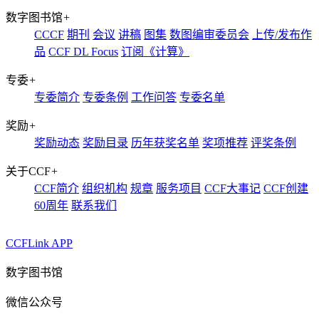
数字图书馆
+
CCCF
期刊
会议
讲稿
图集
数图编审委员会
上传/发布作
品
CCF DL Focus
订阅《计算》
专委
+
专委简介
专委条例
工作问答
专委名单
奖励
+
奖励动态
奖励目录
历年获奖名单
奖项推荐
评奖条例
关于CCF
+
CCF简介
组织机构
规章
服务项目
CCF大事记
CCF创建
60周年
联系我们
CCFLink APP
数字图书馆
微信公众号