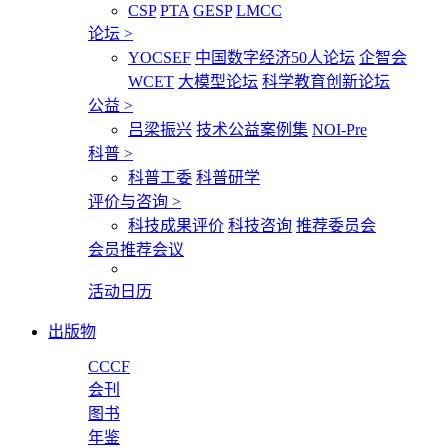
CSP
PTA
GESP
LMCC
论坛
>
YOCSEF
中国数字经济50人论坛
企智会
WCET
大模型论坛
科学教育创新论坛
公益
>
吕梁振兴
技术公益案例集
NOI-Pre
科普
>
科普工委
科普研学
评价与咨询
>
科技成果评价
科技咨询
推荐委员会
会员推荐会议
活动日历
出版物
CCCF
会刊
图书
年鉴