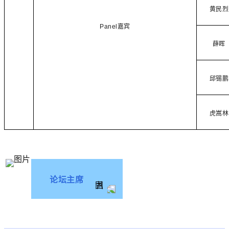
黄民烈
Panel
嘉宾
薛晖
邱锡鹏
虎嵩林
论坛主席