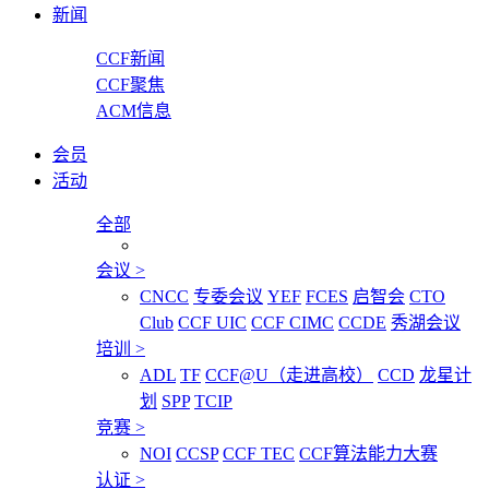
新闻
CCF新闻
CCF聚焦
ACM信息
会员
活动
全部
会议
>
CNCC
专委会议
YEF
FCES
启智会
CTO
Club
CCF UIC
CCF CIMC
CCDE
秀湖会议
培训
>
ADL
TF
CCF@U（走进高校）
CCD
龙星计
划
SPP
TCIP
竞赛
>
NOI
CCSP
CCF TEC
CCF算法能力大赛
认证
>