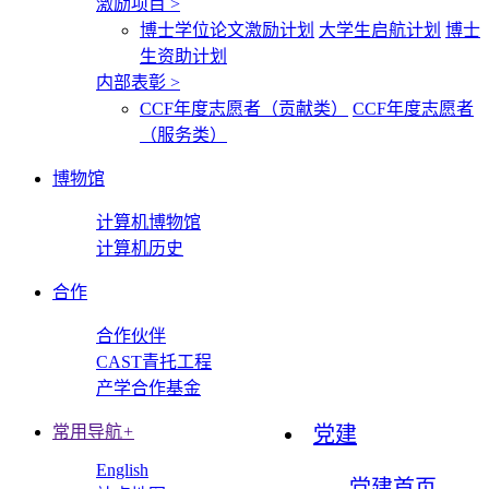
激励项目
>
博士学位论文激励计划
大学生启航计划
博士
生资助计划
内部表彰
>
CCF年度志愿者（贡献类）
CCF年度志愿者
（服务类）
博物馆
计算机博物馆
计算机历史
合作
合作伙伴
CAST青托工程
产学合作基金
常用导航
+
党建
English
党建首页