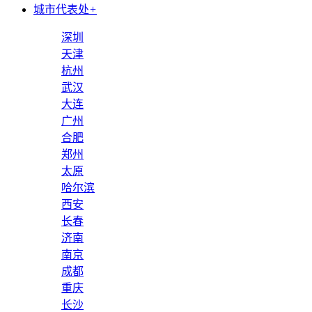
城市代表处
+
深圳
天津
杭州
武汉
大连
广州
合肥
郑州
太原
哈尔滨
西安
长春
济南
南京
成都
重庆
长沙