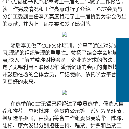
C
CF
无锡秘书长卢惠林对上一届的工作做了工作报告，
就工作完成情况和工作亮点进行了介绍。
CCF会员
与
分部
工委副主任李贝高度肯定了上一届执委为学会做出
的贡献，并为上一届执委颁发了感谢牌。
随后李贝做了
C
CF
文化培训，分享了通过对党史学
习
,理解的组织管理的重要性。赞扬了结合学会地域特
点,深入了解并精准对接会员、企业的需求的做法。肯
定了无锡利用互联网思维,激活沉睡的会员的有效措施,
并鼓励在场的全体会员，牢记使命、依托学会平台，共
创更好的未来。
CCFLink下载
在选举前
C
CF
无锡已经经过了委员选举、候选人自
荐和推荐、总部批准、会员群公示等一系列筹备环节。
换届选举换届，由换届筹备工作组委员莫清华、陈璟、
陆松、廖六发出分别担任主持、唱票、计票和监票工