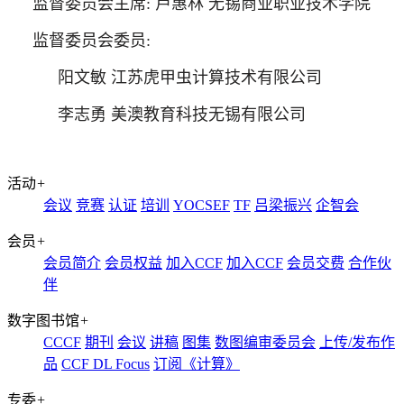
监督委员会主席
: 卢惠林 无锡商业职业技术学院
监督委员会委员
:
阳文敏
江苏虎甲虫计算技术有限公司
李志勇
美澳教育科技无锡有限公司
活动
+
会议
竞赛
认证
培训
YOCSEF
TF
吕梁振兴
企智会
会员
+
会员简介
会员权益
加入CCF
加入CCF
会员交费
合作伙
伴
数字图书馆
+
CCCF
期刊
会议
讲稿
图集
数图编审委员会
上传/发布作
品
CCF DL Focus
订阅《计算》
专委
+