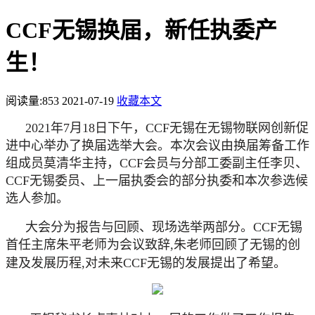
CCF无锡换届，新任执委产
生！
阅读量:
853
2021-07-19
收藏本文
2021年
7
月
18
日下午，
CCF无锡在无锡物联网创新促
进中心举办了换届选举大会。本次会议由换届
筹备
工作
组成员莫清华主持，
CCF会员与
分部
工委副主任李贝、
C
CF
无锡委员、上一届执委会的部分执委和本次参选候
选人参加。
大会分为报告与回顾、现场选举
两
部分。
CCF无锡
首任主席朱平老师为会议致辞,朱老师回顾了无锡的创
建及发展历程,对未来CCF无锡的发展提出了希望。