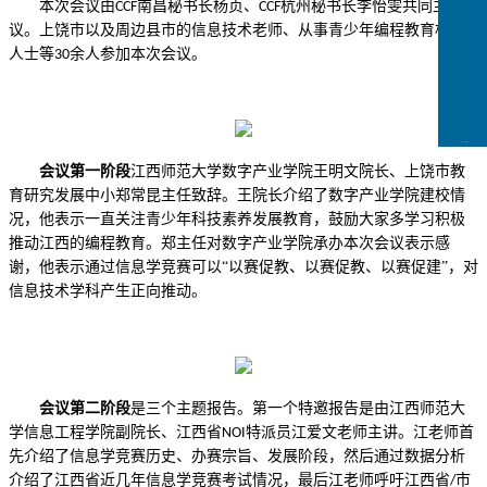
本次会议由
南昌秘书长杨贞
、
杭州秘书长李怡雯共同主持会
CCF
CCF
议
。
上饶市以及周边县市的信息技术老师
、
从事青少年编程教育相关
人士等
余人参加本次会议
。
30
CCFLink下载
会议第一阶段
江西师范大学数字产业学院王明文院长
、
上饶市教
育研究发展中小郑常昆主任致辞
。
王院长介绍了数字产业学院建校情
况
，
他表示一直关注青少年科技素养发展教育
，
鼓励大家多学习积极
推动江西的编程教育
。
郑主任对数字产业学院承办本次会议表示感
谢
，
他表示通过信息学竞赛可以
“以赛促教
、
以赛促教
、
以赛促建
”
，
对
信息技术学科产生正向推动
。
会议第二阶段
是三个主题报告
。
第一个特邀报告是由江西师范大
学信息工程学院副院长
、
江西省
特派员江爱文老师主讲
。
江老师首
NOI
先介绍了信息学竞赛历史
、
办赛宗旨
、
发展阶段
，
然后通过数据分析
介绍了江西省近几年信息学竞赛考试情况
，
最后江老师呼吁江西省
市
/