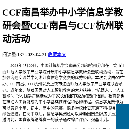
CCF南昌举办中小学信息学教
研会暨CCF南昌与CCF杭州联
动活动
阅读量:
137
2023-04-21
收藏本文
年
月
日，中国计算机学会南昌分部和杭州分部在上饶市江
202
3
4
20
西师范大学数字产业学院开展中小学信息学教研会暨联动活动，旨在
加强沟通交流并学习浙江省信息学竞赛的优秀经验。本次会议由
主
C
CF
办、
南昌、
杭州
以及上饶市江西师范大学数字产业学院联合承
C
CF
CCF
办。近年来，随着国家对人工智能教育的大力扶持，
“机器人”、“人工
智能”、“少儿编程”逐渐成为了家长们挂在嘴边的热门话题。教育部也
在推动
人工智能成为中小学基础性课程和必修课程
。
信息学竞赛作
为
可以贯穿小学、初中、高中的
竞赛
，很多学校给它开通了科技特长生
绿色通道
。
在高中以后，信息学奥赛还可以帮助国赛金牌孩子直接保
送清北
，
国赛银牌铜牌省一的孩子通过综合评价、强基计划。