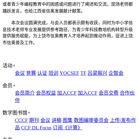
或者青少年编程教育中的困惑或问题进行了阐述和交流
，
现场老师都
踊跃发言
，
也给江西省信奥发展献计献策
。
本次会议圆满完成
，
与会人员都表示颇有收获
，
同时为
中小学信
息技术老师专业发展提供参考路径，
为青少年科技教培机构转型升级
提供服务赋能
，
为
上饶市
信奥
教育
人才
培养
起到推动作用，促进
上饶
市信奥普及
工作
。
活动
+
会议
竞赛
认证
培训
YOCSEF
TF
吕梁振兴
企智会
会员
+
会员简介
会员权益
加入CCF
加入CCF
会员交费
合作伙
伴
数字图书馆
+
CCCF
期刊
会议
讲稿
图集
数图编审委员会
上传/发布作
品
CCF DL Focus
订阅《计算》