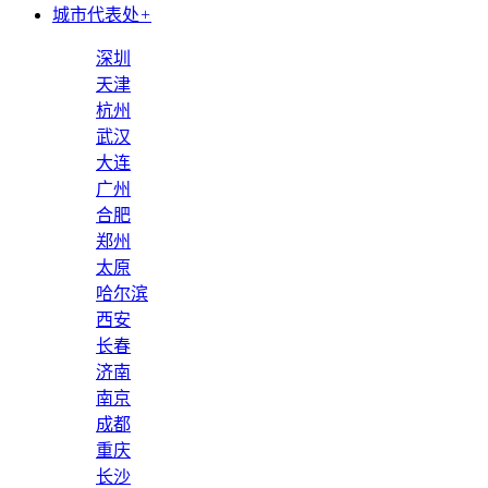
城市代表处
+
深圳
天津
杭州
武汉
大连
广州
合肥
郑州
太原
哈尔滨
西安
长春
济南
南京
成都
重庆
长沙