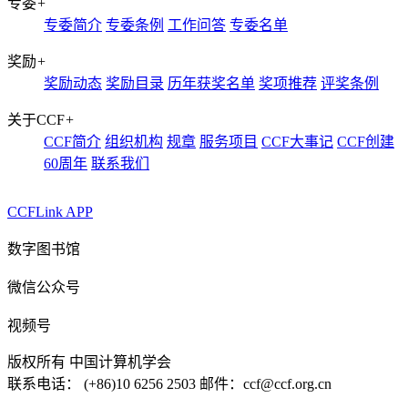
专委
+
专委简介
专委条例
工作问答
专委名单
奖励
+
奖励动态
奖励目录
历年获奖名单
奖项推荐
评奖条例
关于CCF
+
CCF简介
组织机构
规章
服务项目
CCF大事记
CCF创建
60周年
联系我们
CCFLink APP
数字图书馆
微信公众号
视频号
版权所有 中国计算机学会
联系电话： (+86)10 6256 2503 邮件：ccf@ccf.org.cn