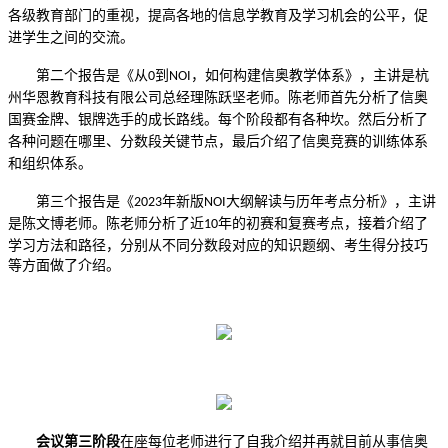
各级教育部门的重视
，
提高各地的信息学教育及学习机会的公平
，
促
进学生之间的交流
。
第二个报告是
《
从
到
，
如何构建信奥教学体系
》，
主讲是杭
0
NOI
州华恩教育科技有限公司总经理陈跃坚老师
。
陈老师首先分析了信奥
国赛金牌
、
银牌选手的成长路线
。
每个阶段都有各种坎
。
然后分析了
各种问题在哪里
、
分数段关键节点
，
最后介绍了信奥竞赛的训练体系
和组织体系
。
第三个报告是
《
年新版
大纲解读与历年考点分析
》，
主讲
2023
NOI
是陈文博老师
。
陈老师分析了
近
年的
初赛和复赛
考点，接着介绍了
10
学习方法和路径，分别从不同分数段对应的知识题纲、考生得分技巧
等方面做了介绍。
会议第三阶段
在座每位老师进行了自我介绍并再就目前从事信奥