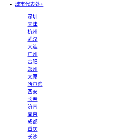
城市代表处
+
深圳
天津
杭州
武汉
大连
广州
合肥
郑州
太原
哈尔滨
西安
长春
济南
南京
成都
重庆
长沙