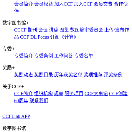
会员简介
会员权益
加入CCF
加入CCF
会员交费
合作伙
伴
数字图书馆
+
CCCF
期刊
会议
讲稿
图集
数图编审委员会
上传/发布作
品
CCF DL Focus
订阅《计算》
专委
+
专委简介
专委条例
工作问答
专委名单
奖励
+
奖励动态
奖励目录
历年获奖名单
奖项推荐
评奖条例
关于CCF
+
CCF简介
组织机构
规章
服务项目
CCF大事记
CCF创建
60周年
联系我们
CCFLink APP
数字图书馆