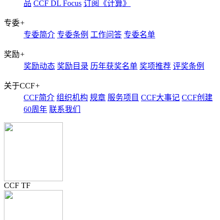
品
CCF DL Focus
订阅《计算》
专委
+
专委简介
专委条例
工作问答
专委名单
奖励
+
奖励动态
奖励目录
历年获奖名单
奖项推荐
评奖条例
关于CCF
+
CCF简介
组织机构
规章
服务项目
CCF大事记
CCF创建
60周年
联系我们
CCF TF