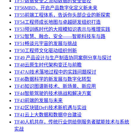
TF57数据安全之流动数据的安全管控
TF56MBD，开启产品数字化定义新未来
TF55前端工程体系，告诉你头部企业的新探索
TF54工程师成长地图与卓越研发组织打造
TF53预训练时代的大规模知识表示与推理实践
TF52智慧、融合、安全——智能科技车与路
TF51畅谈元宇宙的发展与挑战
TF50工程师文化驱动组织创新
TF49 产品设计与生产制造协同案例分享与探讨
TF48云原生时代架构变迁与前瞻
TF47AI技术落地过程中的实践问题探讨
TF46数据科学的新发展与数字化转型
TF45知识图谱新技术、新场景、新应用
TF44智能驾驶的技术挑战和解决方案
TF43前端的发展与未来
TF42区块链DeFi技术新机遇与实战
TF41云上大数据和数据中台建设
TF40人机共存，传统行业供给侧服务者赋能技术与系统
实战