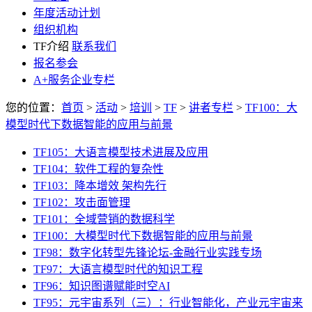
年度活动计划
组织机构
TF介绍
联系我们
报名参会
A+服务企业专栏
您的位置：
首页
>
活动
>
培训
>
TF
>
讲者专栏
>
TF100：大
模型时代下数据智能的应用与前景
TF105：大语言模型技术进展及应用
TF104：软件工程的复杂性
TF103：降本增效 架构先行
TF102：攻击面管理
TF101：全域营销的数据科学
TF100：大模型时代下数据智能的应用与前景
TF98：数字化转型先锋论坛-金融行业实践专场
TF97：大语言模型时代的知识工程
TF96：知识图谱赋能时空AI
TF95：元宇宙系列（三）：行业智能化，产业元宇宙来