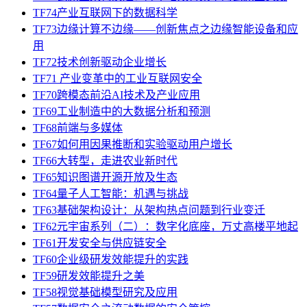
TF74产业互联网下的数据科学
TF73边缘计算不边缘——创新焦点之边缘智能设备和应
用
TF72技术创新驱动企业增长
TF71 产业变革中的工业互联网安全
TF70跨模态前沿AI技术及产业应用
TF69工业制造中的大数据分析和预测
TF68前端与多媒体
TF67如何用因果推断和实验驱动用户增长
TF66大转型，走进农业新时代
TF65知识图谱开源开放及生态
TF64量子人工智能：机遇与挑战
TF63基础架构设计：从架构热点问题到行业变迁
TF62元宇宙系列（二）：数字化底座，万丈高楼平地起
TF61开发安全与供应链安全
TF60企业级研发效能提升的实践
TF59研发效能提升之美
TF58视觉基础模型研究及应用