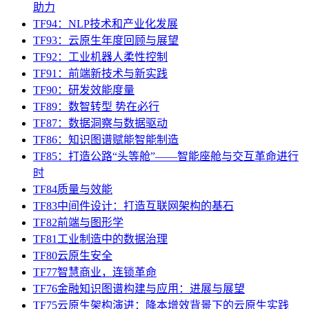
助力
TF94：NLP技术和产业化发展
TF93：云原生年度回顾与展望
TF92：工业机器人柔性控制
TF91：前端新技术与新实践
TF90：研发效能度量
TF89：数智转型 势在必行
TF87：数据洞察与数据驱动
TF86：知识图谱赋能智能制造
TF85：打造公路“头等舱”——智能座舱与交互革命进行
时
TF84质量与效能
TF83中间件设计：打造互联网架构的基石
TF82前端与图形学
TF81工业制造中的数据治理
TF80云原生安全
TF77智慧商业，连锁革命
TF76金融知识图谱构建与应用：进展与展望
TF75云原生架构演进：降本增效背景下的云原生实践