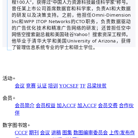
程100人”，获得过“中国人力资源科技最佳科学家”称号。
曾任某上市公司首席数据官和科学家，负责AI和大数据
的研发以及决策支持。之前，他担任Omni-Dimension
Inc和WPP ITOP Networks的CTO职务，负责数据驱动
的广告优化技术和精准广告网络的研发；还曾担任空中
网悟空搜索副总裁和美国硅谷Yahoo！搜索资深工程师。
他毕业于清华大学和美国University of Arizona，获得
了管理信息系统专业的学士和硕士学位。
活动
+
会议
竞赛
认证
培训
YOCSEF
TF
吕梁扶贫
会员
+
会员简介
会员权益
加入CCF
加入CCF
会员交费
合作伙
伴
数字图书馆
+
CCCF
期刊
会议
讲稿
图集
数图编审委员会
上传/发布作