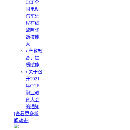
CCF全
国电动
汽车远
程在线
故障诊
断技能
大
• 产教融
合，提
质赋能
• 关于召
开2021
年CCF
职业教
育大会
的通知
[查看更多新
闻动态]