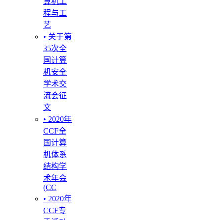
算机工
程与工
艺
• 关于第
35次全
国计算
机安全
学术交
流会征
文
• 2020年
CCF全
国计算
机体系
结构学
术年会
(CC
• 2020年
CCF专