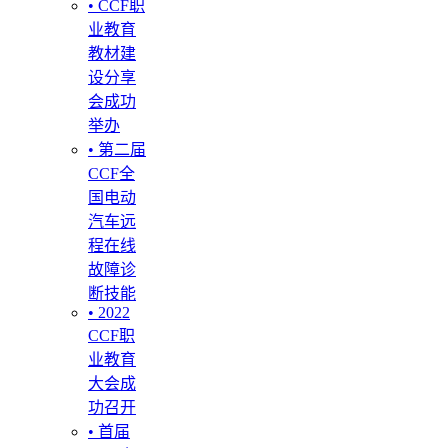
• CCF职
业教育
教材建
设分享
会成功
举办
• 第二届
CCF全
国电动
汽车远
程在线
故障诊
断技能
• 2022
CCF职
业教育
大会成
功召开
• 首届