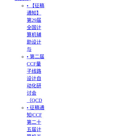
• 【征稿
通知】
第29届
全国计
算机辅
助设计
与
• 第二届
CCF量
子线路
设计自
动化研
讨会
（QCD
• 征稿通
知|CCF
第二十
五届计