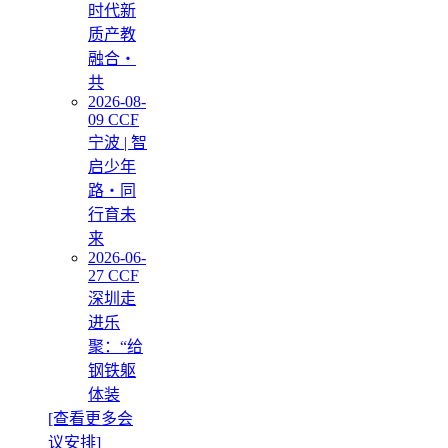
时代新
质产教
融合・
共
2026-08-
09 CCF
宁波 | 智
启少年
路・同
行育未
来
2026-06-
27 CCF
深圳走
进乐
聚：“给
钢铁躯
体装
[查看更多会
议安排]