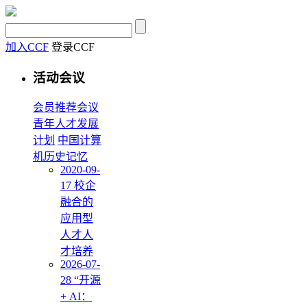
加入CCF
登录CCF
活动会议
会员推荐会议
青年人才发展
计划
中国计算
机历史记忆
2020-09-
17 校企
融合的
应用型
人才人
才培养
2026-07-
28 “开源
+ AI：