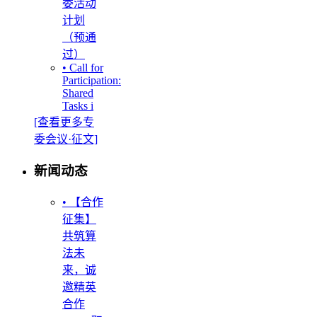
委活动
计划
（预通
过）
• Call for
Participation:
Shared
Tasks i
[查看更多专
委会议·征文]
新闻动态
• 【合作
征集】
共筑算
法未
来，诚
邀精英
合作