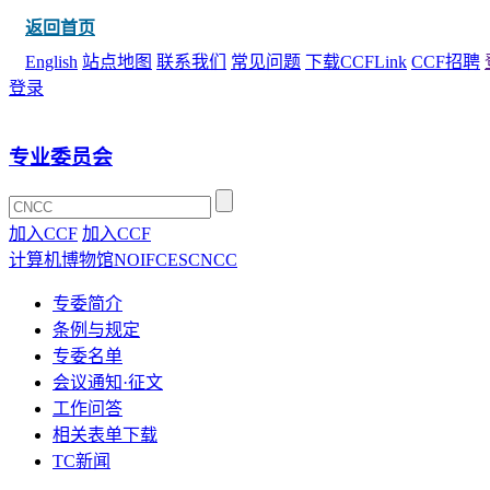
返回首页
English
站点地图
联系我们
常见问题
下载CCFLink
CCF招聘
登录
专业委员会
加入CCF
加入CCF
计算机博物馆
NOI
FCES
CNCC
专委简介
条例与规定
专委名单
会议通知·征文
工作问答
相关表单下载
TC新闻