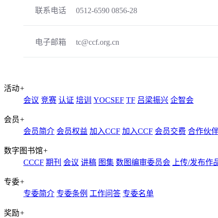
联系电话
0512-6590 0856-28
电子邮箱
tc@ccf.org.cn
活动
+
会议
竞赛
认证
培训
YOCSEF
TF
吕梁振兴
企智会
会员
+
会员简介
会员权益
加入CCF
加入CCF
会员交费
合作伙
数字图书馆
+
CCCF
期刊
会议
讲稿
图集
数图编审委员会
上传/发布作
专委
+
专委简介
专委条例
工作问答
专委名单
奖励
+