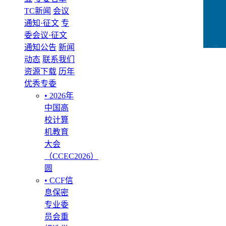
TC新闻
会议
通知·征文
专
委会议·征文
通知公告
新闻
CCFLink下载
动态
联系我们
资源下载
历年
优秀专委
• 2026年
中国高
校计算
机教育
大会
（CCEC2026）
圆
• CCF信
息保密
专业委
员会重