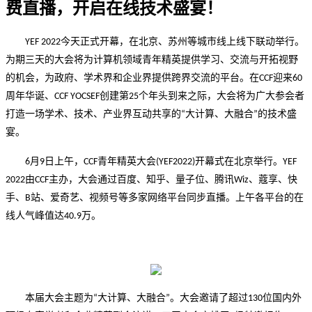
费直播，开启在线技术盛宴！
今天正式开幕，在北京、苏州等城市线上线下联动举行。
YEF 2022
为期三天的大会将为计算机领域青年精英提供学习、交流与开拓视野
的机会，为政府、学术界和企业界提供跨界交流的平台。在
迎来
CCF
60
周年华诞、
创建第
个年头到来之际，大会将为广大参会者
CCF YOCSEF
25
打造一场学术、技术、产业界互动共享的
大计算、大融合
的技术盛
“
”
宴。
月
日上午，
青年精英大会
开幕式在北京举行。
6
9
CCF
(YEF2022)
YEF
由
主办，大会通过百度、知乎、量子位、腾讯
、蔻享、快
2022
CCF
Wiz
手、
站、爱奇艺、视频号等多家网络平台同步直播。上午各平台的在
B
线人气峰值达
万。
40.9
本届大会主题为
大计算、大融合
。大会邀请了超过
位国内外
“
”
130