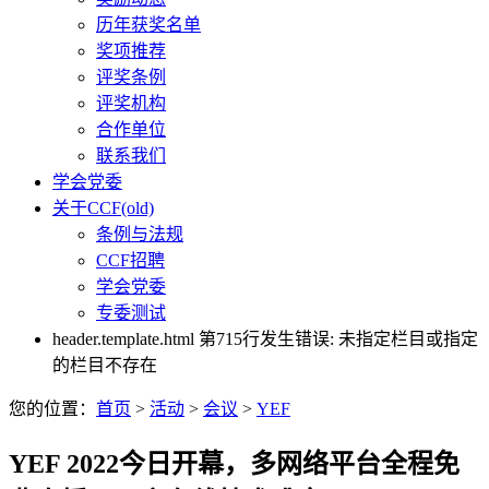
历年获奖名单
奖项推荐
评奖条例
评奖机构
合作单位
联系我们
学会党委
关于CCF(old)
条例与法规
CCF招聘
学会党委
专委测试
header.template.html 第715行发生错误: 未指定栏目或指定
的栏目不存在
您的位置：
首页
>
活动
>
会议
>
YEF
YEF 2022今日开幕，多网络平台全程免