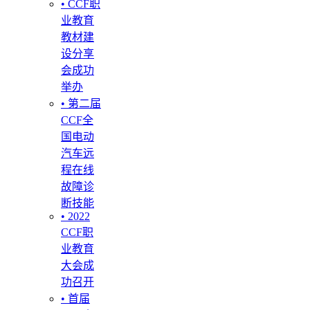
• CCF职
业教育
教材建
设分享
会成功
举办
• 第二届
CCF全
国电动
汽车远
程在线
故障诊
断技能
• 2022
CCF职
业教育
大会成
功召开
• 首届