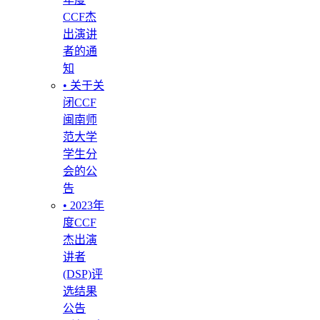
CCF杰
出演讲
者的通
知
• 关于关
闭CCF
闽南师
范大学
学生分
会的公
告
• 2023年
度CCF
杰出演
讲者
(DSP)评
选结果
公告