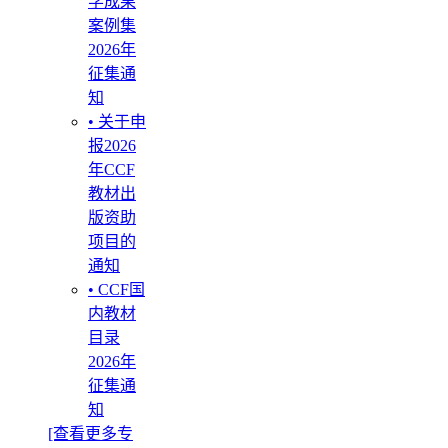
学成果
案例集
2026年
征集通
知
• 关于申
报2026
年CCF
教材出
版资助
项目的
通知
• CCF国
内教材
目录
2026年
征集通
知
[查看更多专