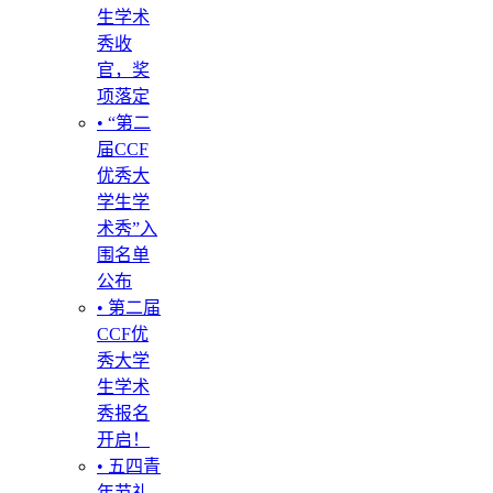
生学术
秀收
官，奖
项落定
• “第二
届CCF
优秀大
学生学
术秀”入
围名单
公布
• 第二届
CCF优
秀大学
生学术
秀报名
开启！
• 五四青
年节礼