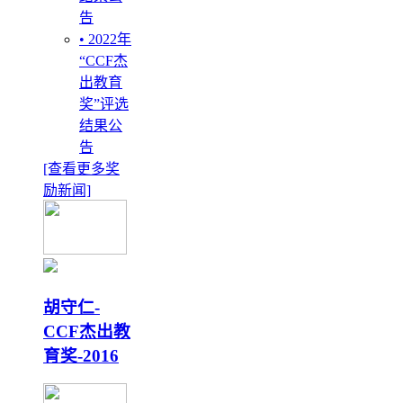
告
• 2022年
“CCF杰
出教育
奖”评选
结果公
告
[查看更多奖
励新闻]
胡守仁-
CCF杰出教
育奖-2016