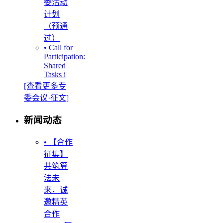
委活动
计划
（预通
过）
• Call for
Participation:
Shared
Tasks i
[查看更多专
委会议·征文]
新闻动态
• 【合作
征集】
共筑算
法未
来，诚
邀精英
合作