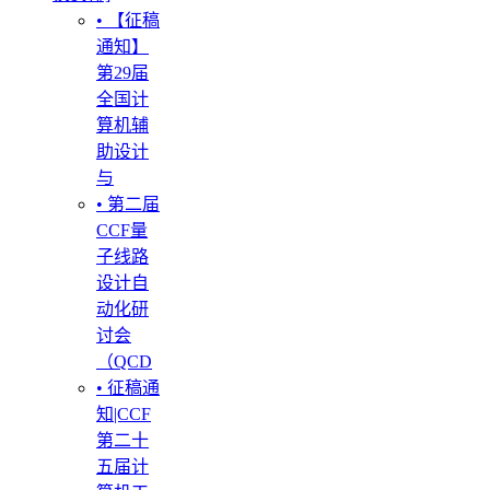
• 【征稿
通知】
第29届
全国计
算机辅
助设计
与
• 第二届
CCF量
子线路
设计自
动化研
讨会
（QCD
• 征稿通
知|CCF
第二十
五届计