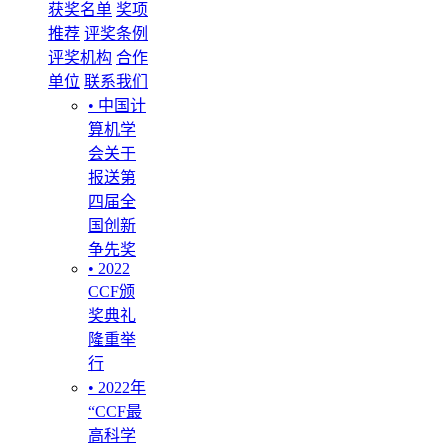
获奖名单
奖项
推荐
评奖条例
评奖机构
合作
单位
联系我们
• 中国计
算机学
会关于
报送第
四届全
国创新
争先奖
• 2022
CCF颁
奖典礼
隆重举
行
• 2022年
“CCF最
高科学