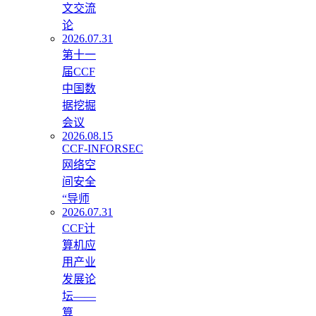
文交流
论
2026.07.31
第十一
届CCF
中国数
据挖掘
会议
2026.08.15
CCF‑INFORSEC
网络空
间安全
“导师
2026.07.31
CCF计
算机应
用产业
发展论
坛——
算