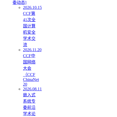
委动态]
2026.10.15
CCF第
41次全
国计算
机安全
学术交
流
2026.11.20
CCF中
国网络
大会
（CCF
ChinaNet
20
2026.08.11
嵌入式
系统专
委前沿
学术论