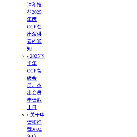
请和推
荐2025
年度
CCF杰
出演讲
者的通
知
• 2025下
半年
CCF高
级会
员、杰
出会员
申请截
止日
• 关于申
请和推
荐2024
年度