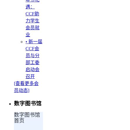
遇：
CCF助
力学生
会员就
业
• 新一届
CCF会
员与分
部工委
启动会
召开
[查看更多会
员动态]
数字图书馆