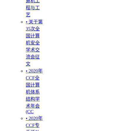
算机工
程与工
艺
• 关于第
35次全
国计算
机安全
学术交
流会征
文
• 2020年
CCF全
国计算
机体系
结构学
术年会
(CC
• 2020年
CCF专