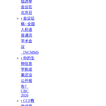
组选举
会议在
北京召
• 会议征
稿 | 全国
人机语
音通讯
学术会
议
（NCMMS
• 你的生
物信息
学新成
果还没
公开报
告？
CBC
2026
• CCF教