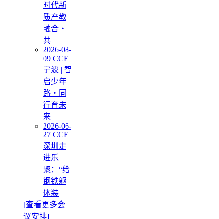
时代新
质产教
融合・
共
2026-08-
09 CCF
宁波 | 智
启少年
路・同
行育未
来
2026-06-
27 CCF
深圳走
进乐
聚：“给
钢铁躯
体装
[查看更多会
议安排]