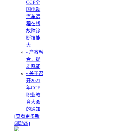
CCF全
国电动
汽车远
程在线
故障诊
断技能
大
• 产教融
合，提
质赋能
• 关于召
开2021
年CCF
职业教
育大会
的通知
[查看更多新
闻动态]