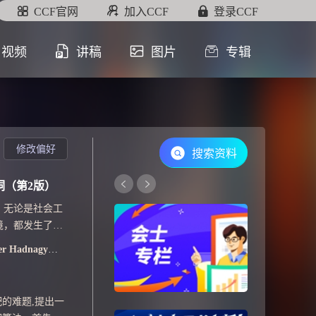
CCF官网
加入CCF
登录CCF
视频
讲稿
图片
专辑
修改偏好
搜索资料
洞（第2版）
，无论是社会工
境，都发生了巨
本书作者是具备
[美]克里斯托弗·海德纳吉（Christopher Hadnagy） 著
一版的基础上增
的难题,提出一