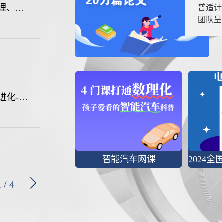
OpenClaw爆火背后的AI Agent技术解构（原理、安全与云上实践）
普适计
团队呈
具身智能体记忆和持续学习-AI Agent学习与进化-CNCC 2024
智能汽车网课
1
/
4