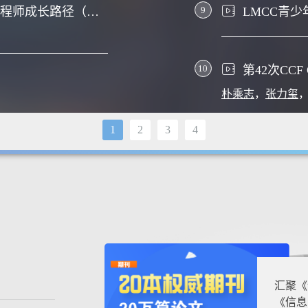
科学评价开源贡献，重塑AI工程师成长路径（以 CANN 开源社区为例）-2026CCF未来计算机教育峰会（FCES 2026）
9
10
第42次CC
朴乘志
，
张力玺
1
2
3
4
汇聚《
《信息