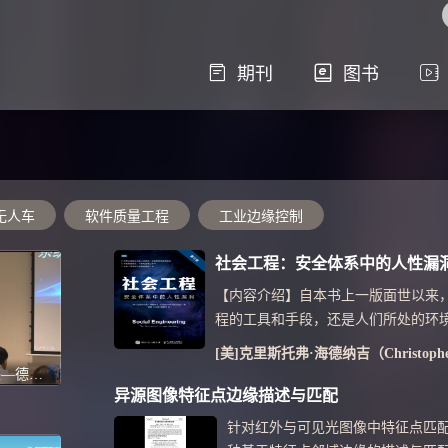
期刊
图书
无人车
软件质量工程
工业边缘控制
社会工程：安全体系中的人性漏
【内容介绍】自本书上一版面世以来
程的工具和手段，还是人们所处的环
大的变化，因此本书推出了升级版。
多年从业经验的社会工程人员，在上
系统筑基，智驱未来—德赛西威智能化方案生态共进
加了新的示例，将...
异源图像特征点边缘描述与匹配
针对红外与可见光图像中特征点匹配