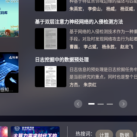
种基于特征点邻域边缘的描述与匹
用基于曲率尺度空间的角点检测算
朱英宏
，
李俊山
，
杨威
，
杨亚威
取；再对特征点邻域的边缘进行重
基于双层注意力神经网络的入侵检测方法
征点所在曲线的法线作为主方向,以
代价；计算特征点邻域像素点的B-L
基于网络的入侵检测技术作为一种
Code Graph Model (CGM): A Graph-Integrated Large Language Model for Repository-Level Software Engineering Tasks-2025 CCF中国软件大会-CCF ChinaSoft
分布直方图；然后搜索相同边缘上
手段，对及时发现网络攻击行为起
计算相应的直方图信息；再对两个直
目前，采用特征工程的机器学习算
曹磊
，
李占斌
，
杨永胜
，
赵龙飞
构造出512维的UB-LBP联合描述子
络入侵的常用方法，但是人工设计
日志挖掘中的数据预处理
最后采用最近邻算法实现特征点匹
失有效载荷的重要信息；另外，网
明,这两种描述子在红外与可见光图
不同数据包信息在入侵检测中所起
日志信息的预处理是日志挖掘任务
面较SIFT算法具有较高的正确匹配
的，而现有算法大都对重要信息的
是当前研究的重点，同时也是整个
图像的精确匹配。
针对上述问题，提出了一种新的深度
基础和实施有效挖掘算法的前提，
方杰
，
朱京红
流量分析技术在态势感知建设中应用实战
AMNN，无需复杂的特征工程，直
着重要的作用。目前主要的日志挖
流量的有效载荷数据作为样本，在
的几种软件，而日志挖掘中重要的
神经网络基础上，引入双层注意力
国内暂无。文中主要介绍了数据挖
字节信息和数据包信息，生成更加
掘，分析了数据预处理的过程，以
特征向量。实验结果表明，与SVM、
挖掘中的数据预处理，并在Delphi
等模型相比，L2-AMNN对网络入
完成了IIS文本日志文件到Xls格式
热搜词：
检出率平均提升了4.05%和2.48%
计算
数据
的转换，实现了日志挖掘中的数据预处理