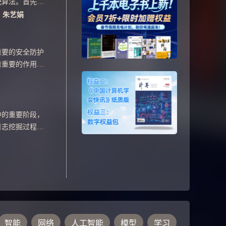
配算法。首先采
法进行特征点提
，
朱艺娟
组；其次求取特
避免图像的旋转
BP算子的加权
重要的安全防护
最近的特征点并
着重要的作用。
方图进行级联,
法是检测分析网
,并将其归一化；
的特征往往会丢
配。实验结果表
络攻击流量中的
像特征点匹配方
的作用是不同
中的重要阶段，
率,能够实现两种
捕捉能力不足。
日志挖掘过程的
学习模型L2-
在日志挖掘中起
接提取原始网络
掘主要采用国外
双向长短时记忆
数据预处理软件
机制，捕获关键
掘中的日志挖
准确的入侵检测
及如何实现日志
DNN、LSTM
开发工具中成功
侵检测的准确率、
及XML格式文件
，同时误报率、漏
智能
网络
人工智能
模型
学习
。 / Log