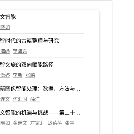
2021年第8期
2021年第7期
2021年
2017年第1期
2016年第12期
2016年第1
文智能
2012年第6期
2012年第5期
2012年第
袁晓如
2007年第11期
2007年第10期
2007年
智时代的古籍整理与研究
杨海峥
樊海东
智文旅的双向赋能路径
黄潇婷
李新
张鹏
籍图像智能处理：数据、方法与展
金连文
何汇国
薛洋
文智能的机遇与挑战——第二十九
 CCF 秀湖会议报告
袁晓如
金连文
左家莉
战蓓蓓
张宇