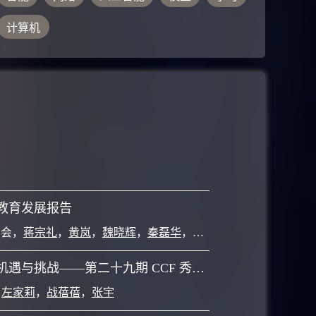
总体检测性能优于
ant stage of the
计算机
urrent research.
g process and the
n effective
教育发展报告
员会
，
蒋宗礼
，
黄岚
，
魏晓辉
，
秦磊华
，
张莉
，
董开坤
人文智能的机遇与挑战——第二十九期 CCF 秀湖会议报告
，
左家莉
，
战蓓蓓
，
张宇