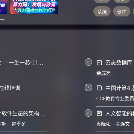
报率平均降低了4.41%和2.61%，
information preprocessing is an import
大算力需求时代下的算力网：发展与政策
系统
软件
其他同类模型。
log mining task,which is the focus of c
It is also the whole basis of log minin
implementation of the prerequisite of a
mining algorithm. In the log min
处理器芯片设计人才培养探索： “一生一芯”计划实践经验与教训
6
密态数据库
柴成亮
动在线培训
7
中国计算机
CCF教育专业委
“可用”到“好用”：国产 AI 芯片软件生态的架构体系与产业实践
8
宇超
，
翟季冬
袁晓如
，
金连文