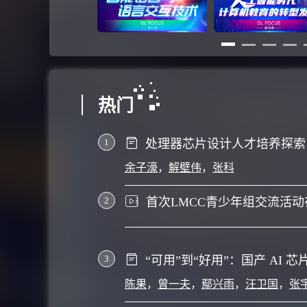
热门
1
余子濠
，
解壁伟
，
张科
2
首次LMCC青少年组交流活
3
陈果
，
曾一夫
，
鄢兴雨
，
汪卫国
，
张