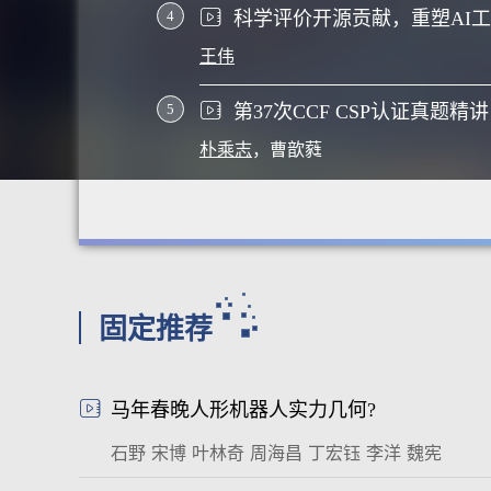
4
王伟
5
第37次CCF CSP认证真题精讲
朴乘志
，
曹歆蕤
固定推荐
马年春晚人形机器人实力几何?
石野
宋博
叶林奇
周海昌
丁宏钰
李洋
魏宪