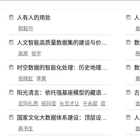
1期
2021年第10期
2021年第9期
期
2017年第3期
2017年第2期
人有人的用处
人
9期
2012年第8期
2012年第7期
郭毅可
期
2008年第1期
2007年第12期
人文智能高质量数据集的建设与价值
数
释放
高原
张宇
时空数据的智能化处理：历史地理学
数
的发展与挑战
张晓虹
李爽
阳光清言：依托强基座模型的藏语通
古
用大模型构建
望
尼玛扎西
班玛宝
头旦才让
于永斌
官却才让
国家文化大数据体系建设：顶层设计
人
与实践探索
期
高书生